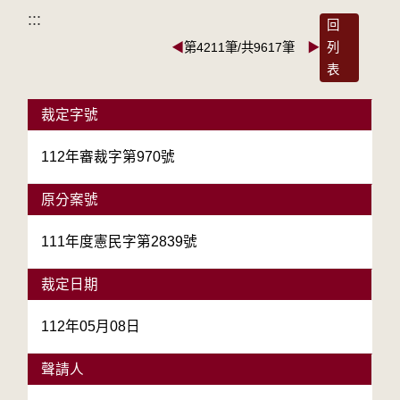
:::
回
◀
第4211筆/共9617筆
▶
列
表
裁定字號
112年審裁字第970號
原分案號
111年度憲民字第2839號
裁定日期
112年05月08日
聲請人