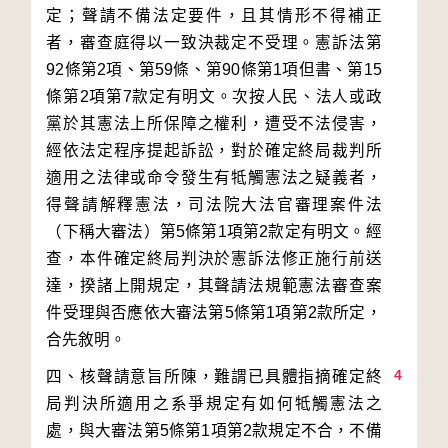
定；聲請不備法定要件，且其情形不得補正
者，審查庭得以一致決裁定不受理。憲訴法第
92條第2項、第59條、第90條第1項但書、第15
條第2項第7款定有明文。次按人民、法人或政
黨於其憲法上所保障之權利，遭受不法侵害，
經依法定程序提起訴訟，對於確定終局裁判所
適用之法律或命令發生有牴觸憲法之疑義者，
得聲請解釋憲法，司法院大法官審理案件法
（下稱大審法）第5條第1項第2款定有明文。經
查，本件確定終局判決於憲訴法修正施行前送
達，揆諸上開規定，其聲請法規範憲法審查案
件受理與否應依大審法第5條第1項第2款所定，
4
四、核聲請意旨所陳，難謂已具體指摘確定終
局判決所適用之系爭規定有如何牴觸憲法之
處，與大審法第5條第1項第2款規定不合，不備