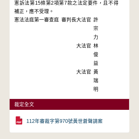
憲訴法第15條第2項第7款之法定要件，且不得
補正，應不受理。
憲法法庭第一審查庭 審判長
大法官
許
宗
力
大法官
林
俊
益
大法官
黃
瑞
明
裁定全文
112年審裁字第970號黃世蒼聲請案