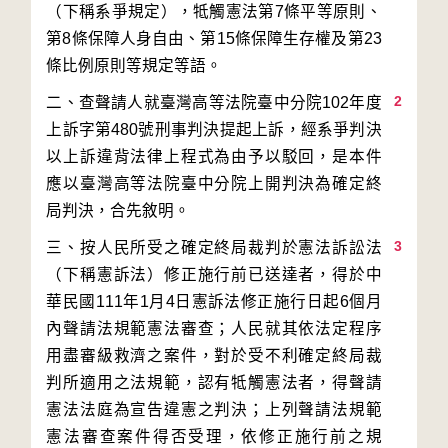
（下稱系爭規定），牴觸憲法第7條平等原則、
第8條保障人身自由、第15條保障生存權及第23
2
二、查聲請人就臺灣高等法院臺中分院102年度
上訴字第480號刑事判決提起上訴，經系爭判決
以上訴違背法律上程式為由予以駁回，是本件
應以臺灣高等法院臺中分院上開判決為確定終
3
三、按人民所受之確定終局裁判於憲法訴訟法
（下稱憲訴法）修正施行前已送達者，得於中
華民國111年1月4日憲訴法修正施行日起6個月
內聲請法規範憲法審查；人民就其依法定程序
用盡審級救濟之案件，對於受不利確定終局裁
判所適用之法規範，認有牴觸憲法者，得聲請
憲法法庭為宣告違憲之判決；上列聲請法規範
憲法審查案件得否受理，依修正施行前之規