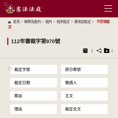
:::
跳到主要內容區塊
首頁
>
解釋及裁判
>
裁判
>
程序裁定
>
審查庭裁定
>
不受理裁
定
112年審裁字第970號
:::
裁定字號
原分案號
裁定日期
聲請人
案由
主文
理由
裁定全文