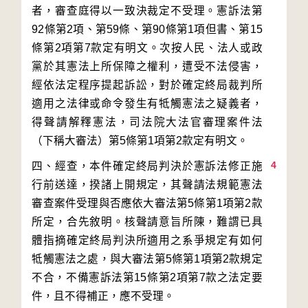
者，審查庭得以一致決裁定不受理。憲訴法第
92條第2項、第59條、第90條第1項但書、第15
條第2項第7款定有明文。次按人民、法人或政
黨於其憲法上所保障之權利，遭受不法侵害，
經依法定程序提起訴訟，對於確定終局裁判所
適用之法律或命令發生有牴觸憲法之疑義者，
得聲請解釋憲法，司法院大法官審理案件法
4
四、經查，本件確定終局判決於憲訴法修正施
行前送達，揆諸上開規定，其聲請法規範憲法
審查案件受理與否應依大審法第5條第1項第2款
所定，合先敘明。核聲請意旨所陳，難謂已具
體指摘確定終局判決所適用之系爭規定有如何
牴觸憲法之處，與大審法第5條第1項第2款規定
不合，不備憲訴法第15條第2項第7款之法定要
件，且不得補正，應不受理。