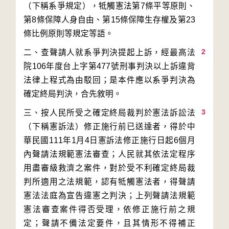
（下稱系爭規定），牴觸憲法第7條平等原則、
第8條保障人身自由、第15條保障生存權及第23
2
二、查聲請人就系爭判決提起上訴，經最高法
院106年度台上字第477號刑事判決以上訴違背
法律上程式為由駁回；是本件應以系爭判決為
3
三、按人民所受之確定終局裁判於憲法訴訟法
（下稱憲訴法）修正施行前已送達者，得於中
華民國111年1月4日憲訴法修正施行日起6個月
內聲請法規範憲法審查；人民就其依法定程序
用盡審級救濟之案件，對於受不利確定終局裁
判所適用之法規範，認有牴觸憲法者，得聲請
憲法法庭為宣告違憲之判決；上列聲請法規範
憲法審查案件得否受理，依修正施行前之規
定；聲請不備法定要件，且其情形不得補正