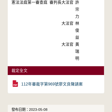
憲法法庭第一審查庭 審判長
大法官
許
宗
力
大法官
林
俊
益
大法官
黃
瑞
明
裁定全文
112年審裁字第969號廖文良聲請案
發布日期：2023-05-08