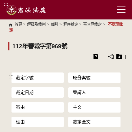
:::
跳到主要內容區塊
首頁
>
解釋及裁判
>
裁判
>
程序裁定
>
審查庭裁定
>
不受理裁
定
112年審裁字第969號
:::
裁定字號
原分案號
裁定日期
聲請人
案由
主文
理由
裁定全文