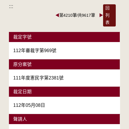
:::
回
◀
第4210筆/共9617筆
▶
列
表
裁定字號
112年審裁字第969號
原分案號
111年度憲民字第2381號
裁定日期
112年05月08日
聲請人