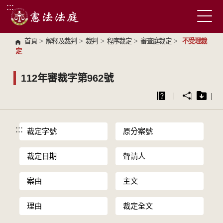
:::
跳到主要內容區塊
首頁
>
解釋及裁判
>
裁判
>
程序裁定
>
審查庭裁定
>
不受理裁
定
112年審裁字第962號
:::
裁定字號
原分案號
裁定日期
聲請人
案由
主文
理由
裁定全文