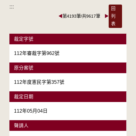
:::
回
◀
第4193筆/共9617筆
▶
列
表
裁定字號
112年審裁字第962號
原分案號
112年度憲民字第357號
裁定日期
112年05月04日
聲請人