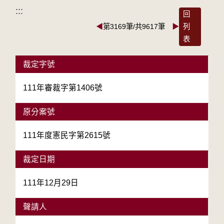
:::
回
◀
第3169筆/共9617筆
▶
列
表
裁定字號
111年審裁字第1406號
原分案號
111年度憲民字第2615號
裁定日期
111年12月29日
聲請人