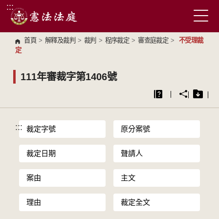
:::
跳到主要內容區塊
首頁
>
解釋及裁判
>
裁判
>
程序裁定
>
審查庭裁定
>
不受理裁
定
111年審裁字第1406號
:::
裁定字號
原分案號
裁定日期
聲請人
案由
主文
理由
裁定全文