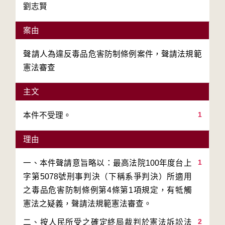
劉志賢
案由
聲請人為違反毒品危害防制條例案件，聲請法規範
憲法審查
主文
1
本件不受理。
理由
1
一、本件聲請意旨略以：最高法院100年度台上
字第5078號刑事判決（下稱系爭判決）所適用
之毒品危害防制條例第4條第1項規定，有牴觸
2
二、按人民所受之確定終局裁判於憲法訴訟法