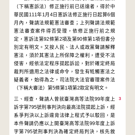
（下稱憲訴法）修正施行前已送達者，得於中
華民國111年1月4日憲訴法修正施行日起算6個
月內，聲請法規範憲法審查；上列聲請法規範
憲法審查案件得否受理，依修正施行前之規
定，憲訴法第92條第2項及第90條第1項但書分
別定有明文。又按人民、法人或政黨聲請解釋
憲法，須於其憲法上所保障之權利，遭受不法
侵害，經依法定程序提起訴訟，對於確定終局
裁判所適用之法律或命令，發生有牴觸憲法之
疑義者，始得為之，司法院大法官審理案件法
3
三、經查，聲請人曾就臺灣高等法院99年度上
訴字第795號刑事判決向最高法院提起上訴，經
系爭判決以上訴違背法律上程式予以駁回，是
本件聲請仍應以上開臺灣高等法院99年度上訴
字第795號刑事判決為確定終局判決，核先敘