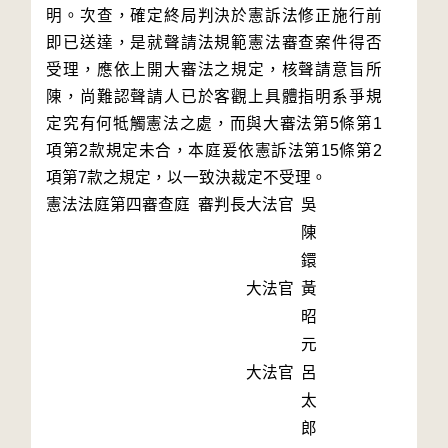
明。次查，確定終局判決於憲訴法修正施行前
即已送達，是就聲請法規範憲法審查案件得否
受理，應依上開大審法之規定，核聲請意旨所
陳，尚難認聲請人已於客觀上具體指明系爭規
定究有何牴觸憲法之處，而與大審法第5條第1
項第2款規定未合，本庭爰依憲訴法第15條第2
項第7款之規定，以一致決裁定不受理。
憲法法庭第四審查庭 審判長
大法官
吳
陳
鐶
大法官
黃
昭
元
大法官
呂
太
郎