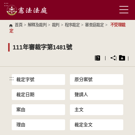
:::
跳到主要內容區塊
首頁
>
解釋及裁判
>
裁判
>
程序裁定
>
審查庭裁定
>
不受理裁
定
111年審裁字第1481號
:::
裁定字號
原分案號
裁定日期
聲請人
案由
主文
理由
裁定全文