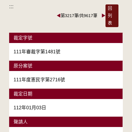
:::
回
◀
第3217筆/共9617筆
▶
列
表
裁定字號
111年審裁字第1481號
原分案號
111年度憲民字第2716號
裁定日期
112年01月03日
聲請人