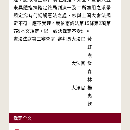
未具體指摘確定終局判決一及二所適用之系爭
規定究有何牴觸憲法之處，核與上開大審法規
定不符，應不受理。爰依憲訴法第15條第2項第
7款本文規定，以一致決裁定不受理。
憲法法庭第三審查庭 審判長
大法官
黃
虹
霞
大法官
詹
森
林
大法官
楊
惠
欽
裁定全文