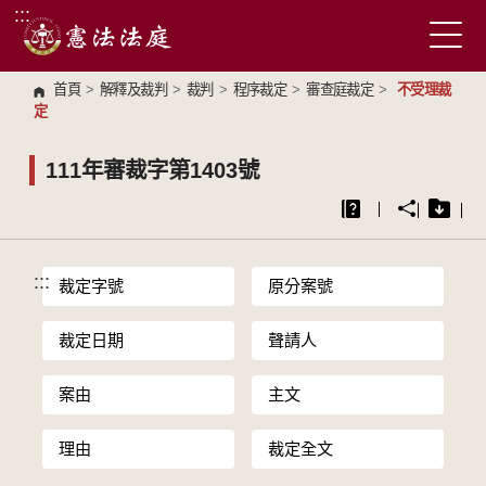
:::
跳到主要內容區塊
首頁
>
解釋及裁判
>
裁判
>
程序裁定
>
審查庭裁定
>
不受理裁
定
111年審裁字第1403號
:::
裁定字號
原分案號
裁定日期
聲請人
案由
主文
理由
裁定全文