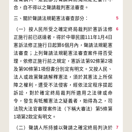
5
6
（一）按人民所受之確定終局裁判於憲訴法修
正施行前已送達者，得於中華民國111年1月4日
憲訴法修正施行日起算6個月內，聲請法規範憲
法審查；上列聲請法規範憲法審查案件得否受
理，依修正施行前之規定，憲訴法第92條第2項
及第90條第1項但書分別定有明文。又按人民、
法人或政黨聲請解釋憲法，須於其憲法上所保
障之權利，遭受不法侵害，經依法定程序提起
訴訟，對於確定終局裁判所適用之法律或命
令，發生有牴觸憲法之疑義者，始得為之，司
法院大法官審理案件法（下稱大審法）第5條第
7
（二）聲請人所持據以聲請之確定終局判決於