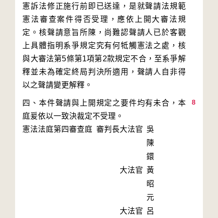
憲訴法修正施行前即已送達，是就聲請法規範
憲法審查案件得否受理，應依上開大審法規
定。核聲請意旨所陳，尚難認聲請人已於客觀
上具體指明系爭規定究有何牴觸憲法之處，核
與大審法第5條第1項第2款規定不合，至系爭解
釋並未為確定終局判決所適用，聲請人自非得
8
四、本件聲請與上開規定之要件均有未合，本
庭爰依以一致決裁定不受理。
憲法法庭第四審查庭 審判長
大法官
吳
陳
鐶
大法官
黃
昭
元
大法官
呂