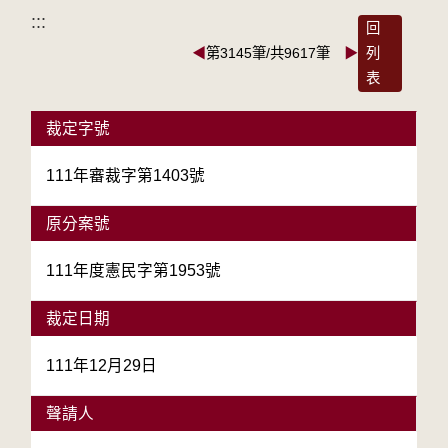
:::
回
◀
第3145筆/共9617筆
▶
列
表
裁定字號
111年審裁字第1403號
原分案號
111年度憲民字第1953號
裁定日期
111年12月29日
聲請人