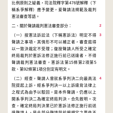
比例原則之疑義，司法院釋字第476號解釋（下
稱系爭解釋）應予變更，爰聲請法規範及裁判
2
3
（一）按憲法訴訟法（下稱憲訴法）明定不得
聲請之事項，其情形不可以補正者，審查庭得
以一致決裁定不受理；復按聲請人所受之確定
終局裁判於憲訴法修正施行前已送達者，不得
聲請裁判憲法審查，憲訴法第15條第2項第5
4
（二）經查，聲請人曾就系爭判決二向最高法
院提起上訴，經系爭判決一以上訴違背法律上
之程式為由予以駁回，是本件聲請，仍應以上
開系爭判決二為確定終局判決，合先敘明。次
查，確定終局判決業已於憲訴法修正施行前送
達聲請人，是此部分聲請與前揭規定之要件不