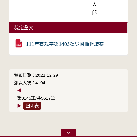
太
郎
裁定全文
111年審裁字第1403號吳國順聲請案
發布日期：2022-12-29
瀏覽人次：4194
◀
第3145筆/共9617筆
▶
回列表