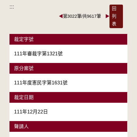
:::
回
◀
第3022筆/共9617筆
▶
列
表
裁定字號
111年審裁字第1321號
原分案號
111年度憲民字第1631號
裁定日期
111年12月22日
聲請人