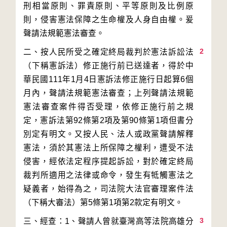
刑相當原則、罪責原則、平等原則及比例原
則，侵害憲法保障之生命權及人身自由權。爰
2
二、按人民所受之確定終局裁判於憲法訴訟法
（下稱憲訴法）修正施行前已送達者，得於中
華民國111年1月4日憲訴法修正施行日起算6個
月內，聲請法規範憲法審查；上列聲請法規範
憲法審查案件得否受理，依修正施行前之規
定，憲訴法第92條第2項及第90條第1項但書分
別定有明文。又按人民、法人或政黨聲請解釋
憲法，須於其憲法上所保障之權利，遭受不法
侵害，經依法定程序提起訴訟，對於確定終局
裁判所適用之法律或命令，發生有牴觸憲法之
疑義者，始得為之，司法院大法官審理案件法
3
三、經查：1、聲請人曾就臺灣高等法院高雄分