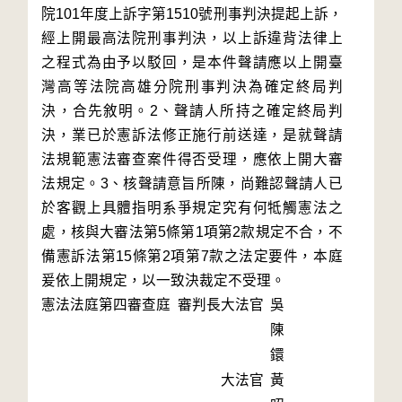
院101年度上訴字第1510號刑事判決提起上訴，
經上開最高法院刑事判決，以上訴違背法律上
之程式為由予以駁回，是本件聲請應以上開臺
灣高等法院高雄分院刑事判決為確定終局判
決，合先敘明。2、聲請人所持之確定終局判
決，業已於憲訴法修正施行前送達，是就聲請
法規範憲法審查案件得否受理，應依上開大審
法規定。3、核聲請意旨所陳，尚難認聲請人已
於客觀上具體指明系爭規定究有何牴觸憲法之
處，核與大審法第5條第1項第2款規定不合，不
備憲訴法第15條第2項第7款之法定要件，本庭
爰依上開規定，以一致決裁定不受理。
憲法法庭第四審查庭 審判長
大法官
吳
陳
鐶
大法官
黃