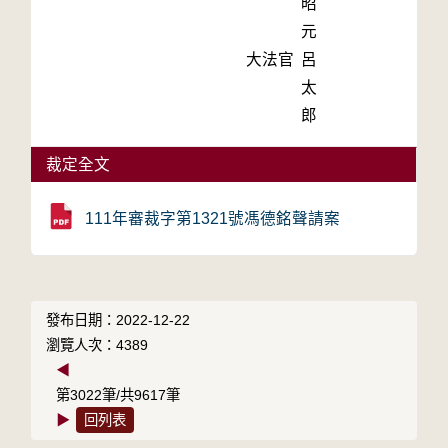
昭
元
大法官
呂
太
郎
裁定全文
111年審裁字第1321號馮德銘聲請案
發布日期：2022-12-22
瀏覽人次：4389
◀
第3022筆/共9617筆
▶
回列表