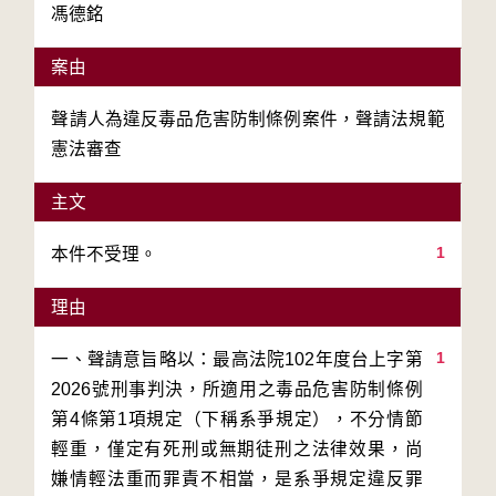
馮德銘
案由
聲請人為違反毒品危害防制條例案件，聲請法規範
憲法審查
主文
1
本件不受理。
理由
1
一、聲請意旨略以：最高法院102年度台上字第
2026號刑事判決，所適用之毒品危害防制條例
第4條第1項規定（下稱系爭規定），不分情節
輕重，僅定有死刑或無期徒刑之法律效果，尚
嫌情輕法重而罪責不相當，是系爭規定違反罪