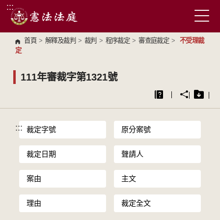
:::
跳到主要內容區塊
首頁
>
解釋及裁判
>
裁判
>
程序裁定
>
審查庭裁定
>
不受理裁
定
111年審裁字第1321號
:::
裁定字號
原分案號
裁定日期
聲請人
案由
主文
理由
裁定全文