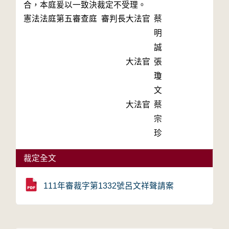
合，本庭爰以一致決裁定不受理。
憲法法庭第五審查庭 審判長
大法官
蔡
明
誠
大法官
張
瓊
文
大法官
蔡
宗
珍
裁定全文
111年審裁字第1332號呂文祥聲請案