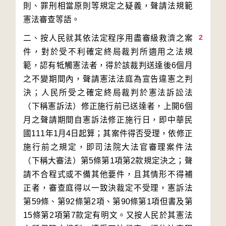
則、罪刑相當原則等規定之疑義，聲請法規範
2
二、按人民就其依法定程序用盡審級救濟之案
件，對於受不利確定終局裁判所適用之法規
範，認有牴觸憲法者，得於該裁判送達後6個月
之不變期間內，聲請憲法法庭為宣告違憲之判
決；人民所受之確定終局裁判於憲法訴訟法
（下稱憲訴法）修正施行前已送達者，上開6個
月之聲請期間自憲訴法修正施行日，即中華民
國111年1月4日起算；其案件得否受理，依修正
施行前之規定，即司法院大法官審理案件法
（下稱大審法）第5條第1項第2款規定決之；聲
請不合程式或不備其他要件，且其情形不得補
正者，審查庭得以一致決裁定不受理，憲訴法
第59條、第92條第2項、第90條第1項但書及第
15條第2項第7款定有明文。又按人民於其憲法