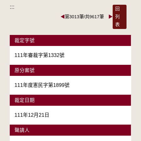
:::
回
◀
第3013筆/共9617筆
▶
列
表
裁定字號
111年審裁字第1332號
原分案號
111年度憲民字第1899號
裁定日期
111年12月21日
聲請人