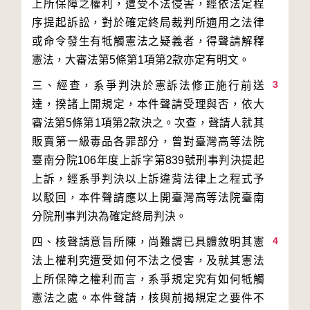
上所保障之權利，遭受不法侵害，經依法定程
序提起訴訟，對於確定終局裁判所適用之法律
或命令發生有牴觸憲法之疑義者，得聲請解釋
3
三、經查，系爭判決於憲訴法修正施行前送
達，揆諸上開規定，本件聲請受理與否，依大
審法第5條第1項第2款決之。次查，聲請人就其
販賣第一級毒品各罪部分，曾對臺灣高等法院
臺南分院106年度上訴字第839號刑事判決提起
上訴，經系爭判決以上訴違背法律上之程式予
以駁回，本件聲請應以上開臺灣高等法院臺南
4
四、核聲請意旨所陳，尚難謂已具體敘明其憲
法上權利究遭受如何不法之侵害，及就其憲法
上所保障之權利而言，系爭規定究有如何牴觸
憲法之處。本件聲請，核與前揭規定之要件不