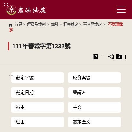
:::
跳到主要內容區塊
首頁
>
解釋及裁判
>
裁判
>
程序裁定
>
審查庭裁定
>
不受理裁
定
111年審裁字第1332號
:::
裁定字號
原分案號
裁定日期
聲請人
案由
主文
理由
裁定全文