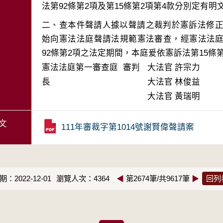
二、查本件聲請人據以聲請之裁判於憲訴法修正施
始向憲法法庭聲請法規範憲法審查，經憲法法庭
92條第2項之法定期間，本庭爰依憲訴法第15條
憲法法庭第一審查庭 審判
大法官
許宗力
長
大法官
林俊益
大法官
黃瑞明
文
111年審裁字第1014號謝賢偉聲請案
：2022-12-01
瀏覽人次：4364
◀
第2674筆/共9617筆
▶
回列