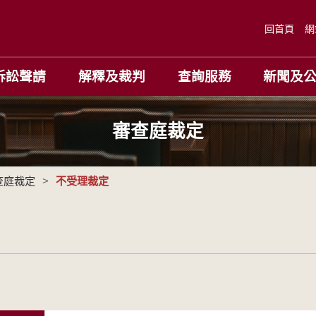
回首頁
網
訴訟聲請
解釋及裁判
查詢服務
新聞及
審查庭裁定
查庭裁定
>
不受理裁定