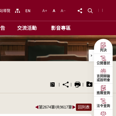
站導覽
公告
交流活動
影音專區
判決
公開書狀
言詞辯論
或說明會
進階查詢
法令查詢
◀
第2674筆/共9617筆
▶
回列表