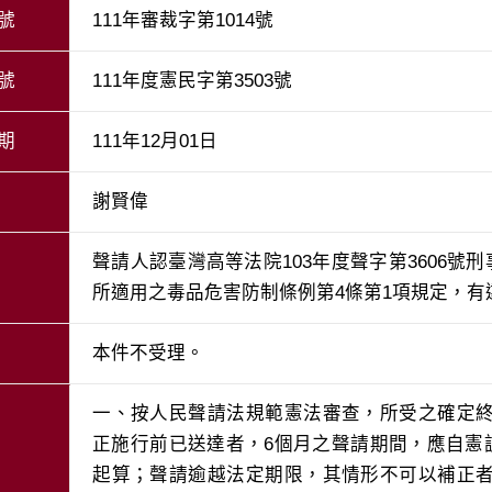
號
111年審裁字第1014號
號
111年度憲民字第3503號
期
111年12月01日
謝賢偉
聲請人認臺灣高等法院103年度聲字第3606號刑
所適用之毒品危害防制條例第4條第1項規定，
本件不受理。
一、按人民聲請法規範憲法審查，所受之確定
正施行前已送達者，6個月之聲請期間，應自憲訴
起算；聲請逾越法定期限，其情形不可以補正