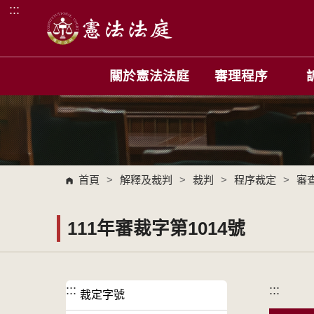
:::
跳到主要內容區塊
關於憲法法庭
審理程序
首頁
>
解釋及裁判
>
裁判
>
程序裁定
>
審
111年審裁字第1014號
:::
:::
裁定字號