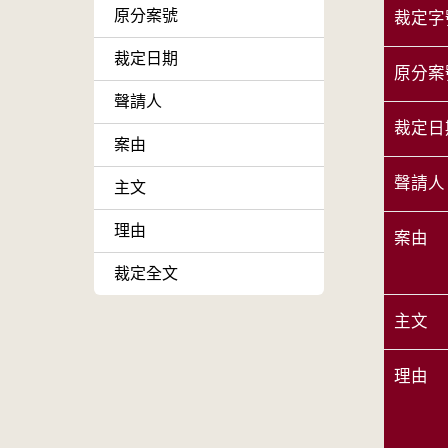
原分案號
裁定字
裁定日期
原分案
聲請人
裁定日
案由
聲請人
主文
理由
案由
裁定全文
主文
理由