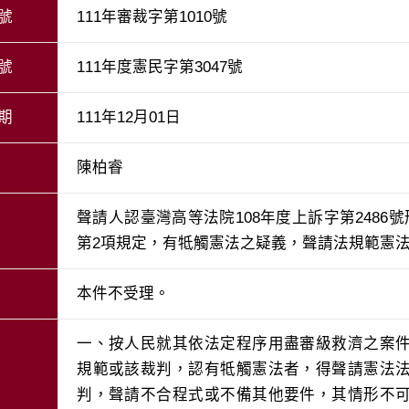
號
111年審裁字第1010號
號
111年度憲民字第3047號
期
111年12月01日
陳柏睿
聲請人認臺灣高等法院108年度上訴字第248
第2項規定，有牴觸憲法之疑義，聲請法規範憲
本件不受理。
一、按人民就其依法定程序用盡審級救濟之案
規範或該裁判，認有牴觸憲法者，得聲請憲法
判，聲請不合程式或不備其他要件，其情形不