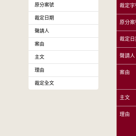
原分案號
裁定字
裁定日期
原分案
聲請人
裁定日
案由
聲請人
主文
理由
案由
裁定全文
主文
理由