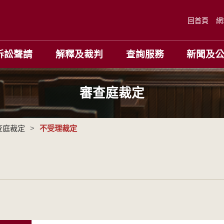
回首頁
網
訴訟聲請
解釋及裁判
查詢服務
新聞及
審查庭裁定
查庭裁定
>
不受理裁定