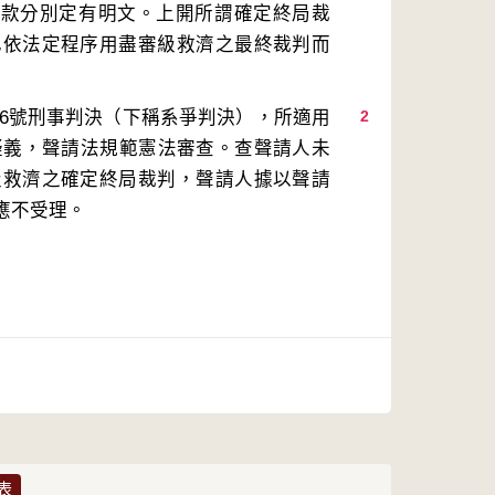
第7款分別定有明文。上開所謂確定終局裁
已依法定程序用盡審級救濟之最終裁判而
86號刑事判決（下稱系爭判決），所適用
2
疑義，聲請法規範憲法審查。查聲請人未
級救濟之確定終局裁判，聲請人據以聲請
應不受理。
表