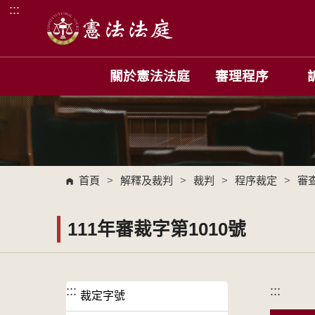
:::
跳到主要內容區塊
關於憲法法庭
審理程序
首頁
>
解釋及裁判
>
裁判
>
程序裁定
>
審
111年審裁字第1010號
:::
:::
裁定字號