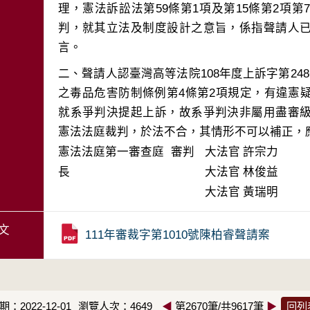
理，憲法訴訟法第59條第1項及第15條第2項
判，就其立法及制度設計之意旨，係指聲請人
二、聲請人認臺灣高等法院108年度上訴字第24
之毒品危害防制條例第4條第2項規定，有違憲
就系爭判決提起上訴，故系爭判決非屬用盡審
憲法法庭裁判，於法不合，其情形不可以補正，
憲法法庭第一審查庭 審判
大法官
許宗力
長
大法官
林俊益
大法官
黃瑞明
文
111年審裁字第1010號陳柏睿聲請案
：2022-12-01
瀏覽人次：4649
◀
第2670筆/共9617筆
▶
回列