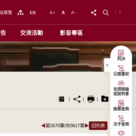
站導覽
公告
交流活動
影音專區
判決
公開書狀
言詞辯論
或說明會
進階查詢
法令查詢
◀
第2670筆/共9617筆
▶
回列表