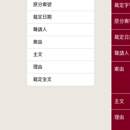
原分案號
裁定字
裁定日期
原分案
聲請人
裁定日
案由
聲請人
主文
理由
案由
裁定全文
主文
理由