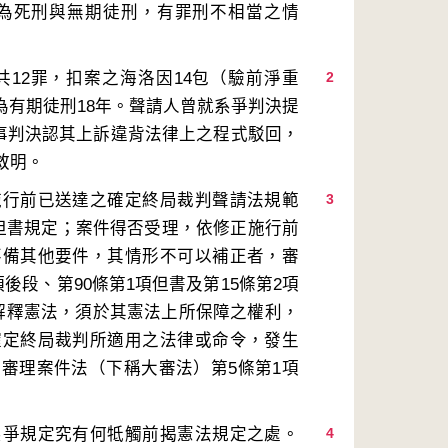
刑為死刑與無期徒刑，有罪刑不相當之情
12罪，扣案之海洛因14包（驗前淨重
2
為有期徒刑18年。聲請人曾就系爭判決提
刑事判決認其上訴違背法律上之程式駁回，
施行前已送達之確定終局裁判聲請法規範
3
項但書規定；案件得否受理，依修正施行前
不備其他要件，其情形不可以補正者，審
後段、第90條第1項但書及第15條第2項
解釋憲法，須於其憲法上所保障之權利，
確定終局裁判所適用之法律或命令，發生
審理案件法（下稱大審法）第5條第1項
系爭規定究有何牴觸前揭憲法規定之處。
4