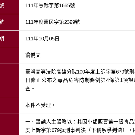
號
111年憲裁字第1665號
號
111年度憲民字第2399號
期
111年10月05日
翁僑文
臺灣高等法院高雄分院100年度上訴字第679號
日修正公布之毒品危害防制條例第4條第1項
查。
本件不受理。
一、聲請人主張略以：其因小額販賣第一級毒品
度上訴字第679號刑事判決（下稱系爭判決），所