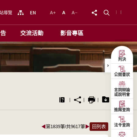
站導覽
公告
交流活動
影音專區
判決
公開書狀
言詞辯論
或說明會
進階查詢
法令查詢
◀
第1839筆/共9617筆
▶
回列表