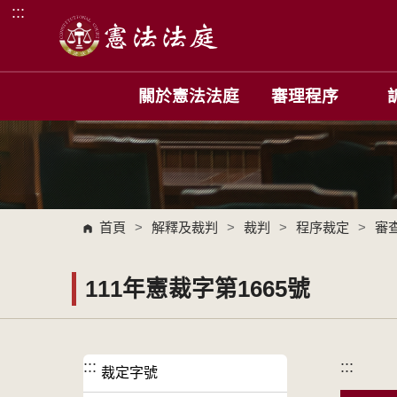
:::
跳到主要內容區塊
關於憲法法庭
審理程序
首頁
>
解釋及裁判
>
裁判
>
程序裁定
>
審
111年憲裁字第1665號
:::
:::
裁定字號