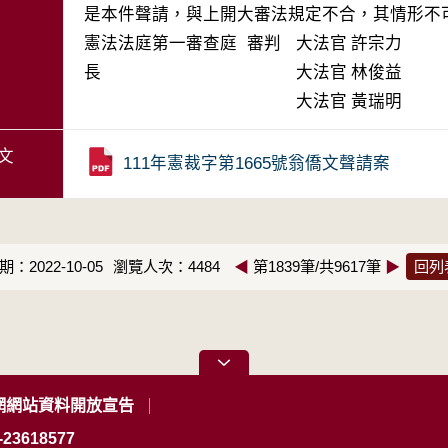
是本件聲請，與上開大審法規定不合，其情形不
憲法法庭第一審查庭 審判
大法官
許宗力
長
大法官
林俊益
大法官
黃瑞明
文
111年憲裁字第1665號翁僑文聲請案
：2022-10-05
瀏覽人次：4484
◀
第1839筆/共9617筆
▶
回列
網網站資料開放宣告
23618577