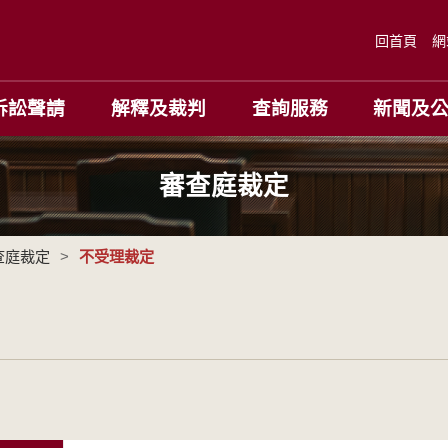
回首頁
網
訴訟聲請
解釋及裁判
查詢服務
新聞及
審查庭裁定
查庭裁定
>
不受理裁定