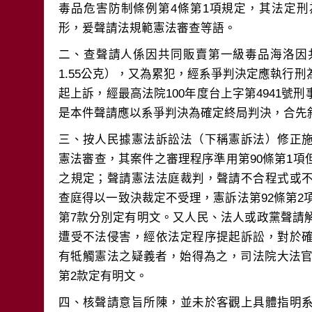
毒品危害防制條例第4條第1項規定，其法定
二、查聲請人係因共同販賣第一級毒品海洛因共
1.55公克），又為累犯，經系爭判決定應執行刑
起上訴，經最高法院100年度台上字第4941號
三、按人民據憲法訴訟法（下稱憲訴法）修正
憲法審查，其案件之審理程序準用第90條第1
之規定；聲請憲法法庭裁判，聲請不合程式或
查庭得以一致決裁定不受理，憲訴法第92條第2項
第7款分別定有明文。又人民、法人或政黨聲請
遭受不法侵害，經依法定程序提起訴訟，對於
有牴觸憲法之疑義者，始得為之，司法院大法官
四、核聲請意旨所陳，並未於客觀上具體指明