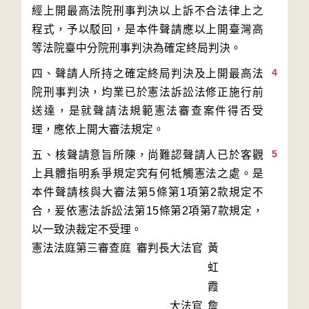
經上開最高法院刑事判決以上訴不合法律上之
程式，予以駁回，是本件聲請應以上開臺灣高
4
四、聲請人所持之確定終局判決及上開最高法
院刑事判決，均業已於憲法訴訟法修正施行前
送達，是就聲請法規範憲法審查案件得否受
5
五、核聲請意旨所陳，尚難認聲請人已於客觀
上具體指明系爭規定究有何牴觸憲法之處。是
本件聲請核與大審法第5條第1項第2款規定不
合，爰依憲法訴訟法第15條第2項第7款規定，
以一致決裁定不受理。
憲法法庭第三審查庭 審判長
大法官
黃
虹
霞
大法官
詹