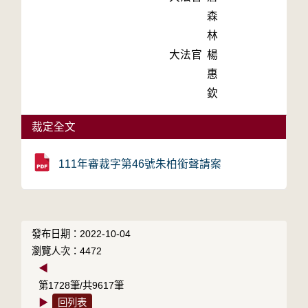
森
林
大法官
楊
惠
欽
裁定全文
111年審裁字第46號朱柏銜聲請案
發布日期：2022-10-04
瀏覽人次：4472
◀
第1728筆/共9617筆
▶
回列表