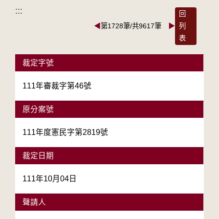
:::
回
◀
第1728筆/共9617筆
▶
列
表
裁定字號
111年審裁字第46號
原分案號
111年度憲民字第2819號
裁定日期
111年10月04日
聲請人