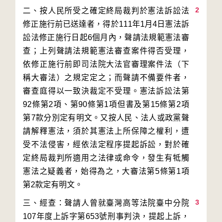
2
二、按人民所受之確定終局裁判於憲法訴訟法
修正施行前已送達者，得於111年1月4日憲法訴
訟法修正施行日起6個月內，聲請法規範憲法審
查；上列聲請法規範憲法審查案件得否受理，
依修正施行前即司法院大法官審理案件法（下
稱大審法）之規定定之；而聲請不備要件者，
審查庭得以一致決裁定不受理。憲法訴訟法第
92條第2項、第90條第1項但書及第15條第2項
第7款分別定有明文。又按人民、法人或政黨聲
請解釋憲法，須於其憲法上所保障之權利，遭
受不法侵害，經依法定程序提起訴訟，對於確
定終局裁判所適用之法律或命令，發生有牴觸
憲法之疑義者，始得為之，大審法第5條第1項
3
三、經查：聲請人曾就臺灣高等法院臺中分院
107年度上訴字第653號刑事判決，提起上訴，