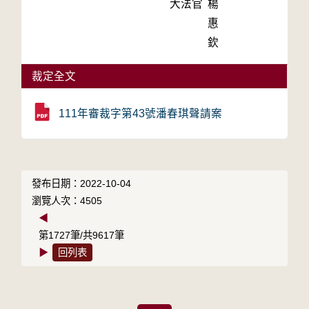
大法官
楊
惠
欽
裁定全文
111年審裁字第43號潘春琪聲請案
發布日期：2022-10-04
瀏覽人次：4505
◀
第1727筆/共9617筆
▶
回列表