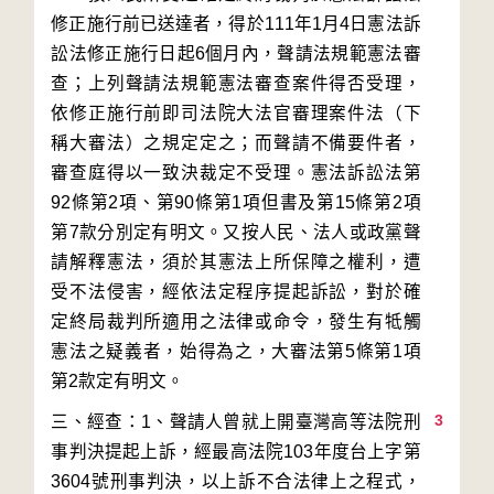
修正施行前已送達者，得於111年1月4日憲法訴
訟法修正施行日起6個月內，聲請法規範憲法審
查；上列聲請法規範憲法審查案件得否受理，
依修正施行前即司法院大法官審理案件法（下
稱大審法）之規定定之；而聲請不備要件者，
審查庭得以一致決裁定不受理。憲法訴訟法第
92條第2項、第90條第1項但書及第15條第2項
第7款分別定有明文。又按人民、法人或政黨聲
請解釋憲法，須於其憲法上所保障之權利，遭
受不法侵害，經依法定程序提起訴訟，對於確
定終局裁判所適用之法律或命令，發生有牴觸
憲法之疑義者，始得為之，大審法第5條第1項
3
三、經查：1、聲請人曾就上開臺灣高等法院刑
事判決提起上訴，經最高法院103年度台上字第
3604號刑事判決，以上訴不合法律上之程式，