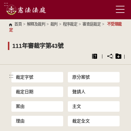
:::
跳到主要內容區塊
首頁
>
解釋及裁判
>
裁判
>
程序裁定
>
審查庭裁定
>
不受理裁
定
111年審裁字第43號
:::
裁定字號
原分案號
裁定日期
聲請人
案由
主文
理由
裁定全文