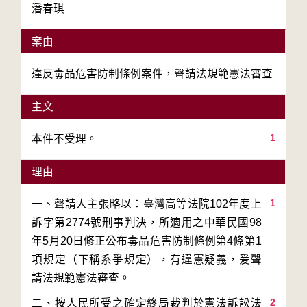
潘春琪
案由
違反毒品危害防制條例案件，聲請法規範憲法審查
主文
1
本件不受理。
理由
1
一、聲請人主張略以：臺灣高等法院102年度上
訴字第2774號刑事判決，所適用之中華民國98
年5月20日修正公布毒品危害防制條例第4條第1
項規定（下稱系爭規定），有違憲疑義，爰聲
2
二、按人民所受之確定終局裁判於憲法訴訟法