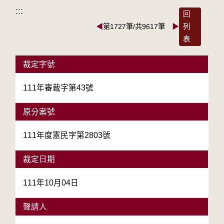
:::
回
◀
第1727筆/共9617筆
▶
列
表
裁定字號
111年審裁字第43號
原分案號
111年度憲民字第2803號
裁定日期
111年10月04日
聲請人