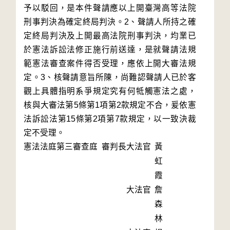
予以駁回，是本件聲請應以上開臺灣高等法院
刑事判決為確定終局判決。2、聲請人所持之確
定終局判決及上開最高法院刑事判決，均業已
於憲法訴訟法修正施行前送達，是就聲請法規
範憲法審查案件得否受理，應依上開大審法規
定。3、核聲請意旨所陳，尚難認聲請人已於客
觀上具體指明系爭規定究有何牴觸憲法之處，
核與大審法第5條第1項第2款規定不合，爰依憲
法訴訟法第15條第2項第7款規定，以一致決裁
定不受理。
憲法法庭第三審查庭 審判長
大法官
黃
虹
霞
大法官
詹
森
林