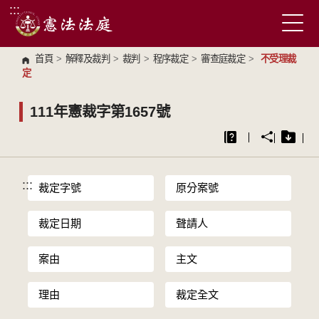
:::
跳到主要內容區塊
首頁
>
解釋及裁判
>
裁判
>
程序裁定
>
審查庭裁定
>
不受理裁
定
111年憲裁字第1657號
:::
裁定字號
原分案號
裁定日期
聲請人
案由
主文
理由
裁定全文