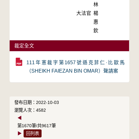
林
大法官
楊
惠
欽
裁定全文
111年憲裁字第1657號遜克菲仁·比歐馬
（SHEIKH FAIEZAN BIN OMAR）聲請案
發布日期：2022-10-03
瀏覽人次：4582
◀
第1670筆/共9617筆
▶
回列表