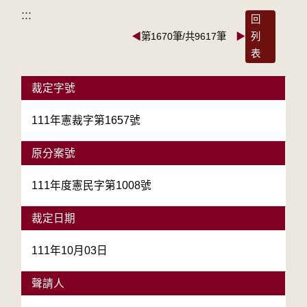
:::
回
◀
第1670筆/共9617筆
▶
列
表
裁定字號
111年憲裁字第1657號
原分案號
111年度憲民字第1008號
裁定日期
111年10月03日
聲請人