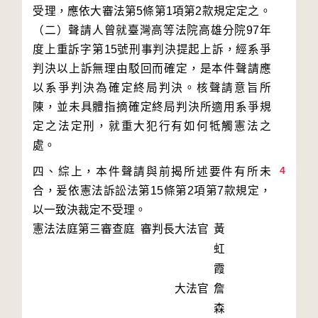
受理，應依大審法第5條第1項第2款規定定之。
（二）聲請人曾就臺灣高等法院高雄分院97年
度上重訴字第15號刑事判決提起上訴，經系爭
判決以上訴無理由駁回而確定，是本件聲請應
以系爭判決為確定終局判決。核聲請意旨所
陳，並未具體指摘確定終局判決所適用系爭規
定之法定刑，就重大犯行有如何牴觸憲法之
4
四、綜上，本件聲請與前揭所述要件有所未
合，爰依憲法訴訟法第15條第2項第7款規定，
以一致決裁定不受理。
憲法法庭第三審查庭 審判長
大法官
黃
虹
霞
大法官
詹
森