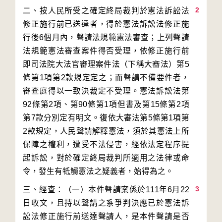
2
二、按人民所受之確定終局裁判於憲法訴訟法
修正施行前已送達者，得於憲法訴訟法修正施
行後6個月內，聲請法規範憲法審查；上列聲請
法規範憲法審查案件得否受理，依修正施行前
即司法院大法官審理案件法（下稱大審法）第5
條第1項第2款規定定之；而聲請不備要件者，
審查庭得以一致決裁定不受理。憲法訴訟法第
92條第2項、第90條第1項但書及第15條第2項
第7款分別定有明文。復依大審法第5條第1項第
2款規定，人民聲請解釋憲法，須於其憲法上所
保障之權利，遭受不法侵害，經依法定程序提
起訴訟，對於確定終局裁判所適用之法律或命
3
三、經查：（一）本件聲請案係於111年6月22
日收文，且持以聲請之系爭判決應已於憲法訴
訟法修正施行前送達聲請人，是本件聲請是否