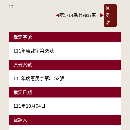
:::
回
◀
第1714筆/共9617筆
▶
列
表
裁定字號
111年審裁字第35號
原分案號
111年度憲民字第3152號
裁定日期
111年10月04日
聲請人