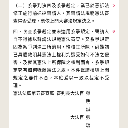
5
（二）系爭判決四及系爭裁定，業已於憲訴法
修正施行前送達聲請人，其聲請法規範憲法審
6
四、次查系爭裁定並未適用系爭規定，聲請人
自不得據以聲請法規範憲法審查。又系爭規定
固為系爭判決三所適用，惟核其所陳，尚難謂
已具體敘明其憲法上權利究遭受如何不法之侵
害，及就其憲法上所保障之權利而言，系爭規
定究有如何牴觸憲法之處。本件聲請核與上開
規定之要件不合，本庭爰以一致決裁定不受
理。
憲法法庭第五審查庭 審判長
大法官
蔡
明
誠
大法官
張
瓊