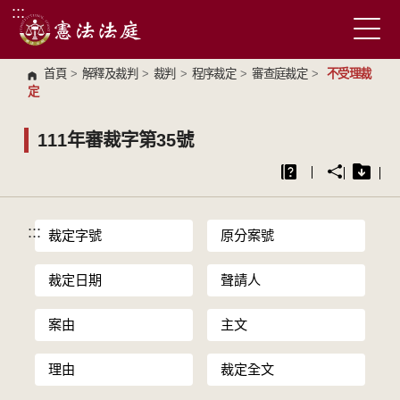
:::
跳到主要內容區塊
首頁
>
解釋及裁判
>
裁判
>
程序裁定
>
審查庭裁定
>
不受理裁
定
111年審裁字第35號
:::
裁定字號
原分案號
裁定日期
聲請人
案由
主文
理由
裁定全文