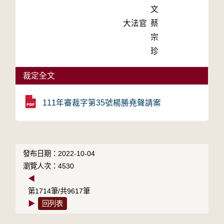
文
大法官
蔡
宗
珍
裁定全文
111年審裁字第35號楊勝堯聲請案
發布日期：2022-10-04
瀏覽人次：4530
◀
第1714筆/共9617筆
▶
回列表