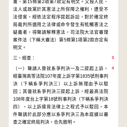
書、第15條第2項第7款定有明文。又按人民、
法人或政黨於其憲法上所保障之權利，遭受不
法侵害，經依法定程序提起訴訟，對於確定終
局裁判所適用之法律或命令發生有牴觸憲法之
疑義者，得聲請解釋憲法，司法院大法官審理
案件法（下稱大審法）第5條第1項第2款亦定有
3
4
（一）聲請人曾就系爭判決一及二提起上訴，
經臺灣高等法院107年度上訴字第1835號刑事判
決（下稱系爭判決三）以上訴無理由予以駁
回；其復就系爭判決三提起上訴，經最高法院
108年度台上字第18號刑事判決（下稱系爭判決
四），以上訴違背法律上之程式予以駁回，本
件聲請於此部分應以系爭判決三為本庭據以審