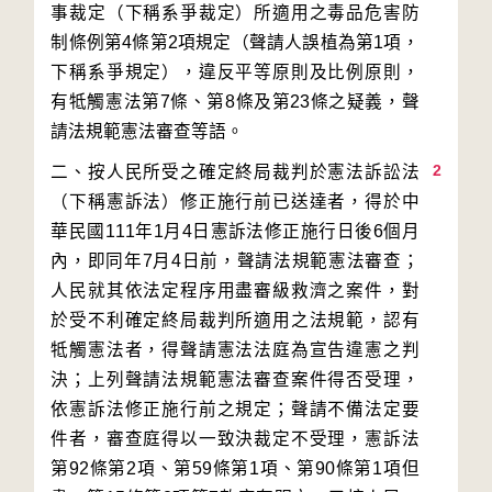
事裁定（下稱系爭裁定）所適用之毒品危害防
制條例第4條第2項規定（聲請人誤植為第1項，
下稱系爭規定），違反平等原則及比例原則，
有牴觸憲法第7條、第8條及第23條之疑義，聲
2
二、按人民所受之確定終局裁判於憲法訴訟法
（下稱憲訴法）修正施行前已送達者，得於中
華民國111年1月4日憲訴法修正施行日後6個月
內，即同年7月4日前，聲請法規範憲法審查；
人民就其依法定程序用盡審級救濟之案件，對
於受不利確定終局裁判所適用之法規範，認有
牴觸憲法者，得聲請憲法法庭為宣告違憲之判
決；上列聲請法規範憲法審查案件得否受理，
依憲訴法修正施行前之規定；聲請不備法定要
件者，審查庭得以一致決裁定不受理，憲訴法
第92條第2項、第59條第1項、第90條第1項但