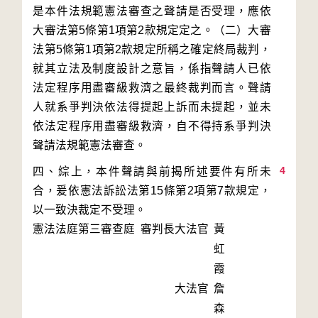
是本件法規範憲法審查之聲請是否受理，應依
大審法第5條第1項第2款規定定之。（二）大審
法第5條第1項第2款規定所稱之確定終局裁判，
就其立法及制度設計之意旨，係指聲請人已依
法定程序用盡審級救濟之最終裁判而言。聲請
人就系爭判決依法得提起上訴而未提起，並未
依法定程序用盡審級救濟，自不得持系爭判決
4
四、綜上，本件聲請與前揭所述要件有所未
合，爰依憲法訴訟法第15條第2項第7款規定，
以一致決裁定不受理。
憲法法庭第三審查庭 審判長
大法官
黃
虹
霞
大法官
詹
森