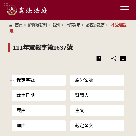
:::
跳到主要內容區塊
首頁
>
解釋及裁判
>
裁判
>
程序裁定
>
審查庭裁定
>
不受理裁
定
111年憲裁字第1637號
:::
裁定字號
原分案號
裁定日期
聲請人
案由
主文
理由
裁定全文