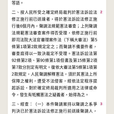
2
二、按人民所受之確定終局裁判於憲法訴訟法
修正施行前已送達者，得於憲法訴訟法修正施
行後6個月內，聲請法規範憲法審查；上列聲請
法規範憲法審查案件得否受理，依修正施行前
即司法院大法官審理案件法（下稱大審法）第5
條第1項第2款規定定之；而聲請不備要件者，
審查庭得以一致決裁定不受理。憲法訴訟法第
92條第2項、第90條第1項但書及第15條第2項
第7款分別定有明文。復依大審法第5條第1項第
2款規定，人民聲請解釋憲法，須於其憲法上所
保障之權利，遭受不法侵害，經依法定程序提
起訴訟，對於確定終局裁判所適用之法律或命
3
三、經查：（一）本件聲請案持以聲請之系爭
判決已於憲法訴訟法修正施行前送達聲請人，