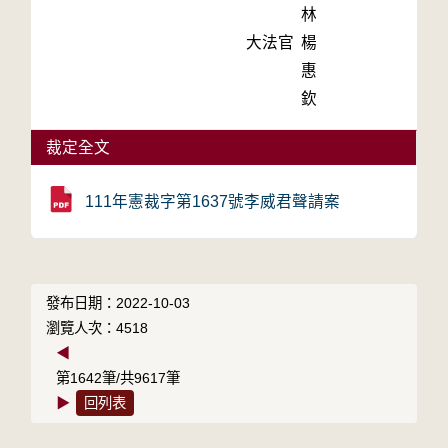
林
大法官
楊
惠
欽
裁定全文
111年憲裁字第1637號李威君聲請案
發布日期：2022-10-03
瀏覽人次：4518
◀
第1642筆/共9617筆
▶
回列表