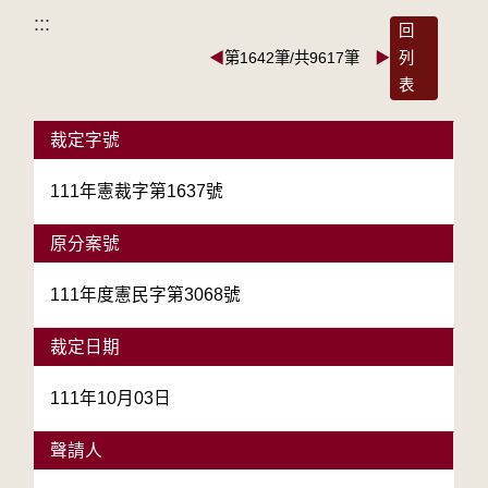
:::
回
◀
第1642筆/共9617筆
▶
列
表
裁定字號
111年憲裁字第1637號
原分案號
111年度憲民字第3068號
裁定日期
111年10月03日
聲請人