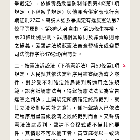
爭裁定），依據毒品危害防制條例第4條第1項
規定（下稱系爭規定）與他罪合併定應執行有
期徒刑27年。聲請人認系爭規定有違反憲法第7
條平等原則、第8條人身自由、第15條生存權、
第23條比例原則、罪刑相當原則及罪責原則等
之疑義，爰聲請法規範憲法審查暨補充或變更
2
二、按憲法訴訟法（下稱憲訴法）第59條第1項
規定，人民就其依法定程序用盡審級救濟之案
件，對於受不利確定終局裁判所適用之法規
範，認有牴觸憲法者，得聲請憲法法庭為宣告
違憲之判決；上開規定所謂確定終局裁判，就
其立法及制度設計之意旨，係指聲請人已依法
定程序用盡審級救濟之最終裁判而言。又聲請
憲法法庭裁判，聲請不合程式或不備其他要
件，其情形不可以補正者，審查庭得以一致決