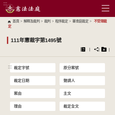
:::
跳到主要內容區塊
首頁
>
解釋及裁判
>
裁判
>
程序裁定
>
審查庭裁定
>
不受理裁
定
111年憲裁字第1495號
:::
裁定字號
原分案號
裁定日期
聲請人
案由
主文
理由
裁定全文