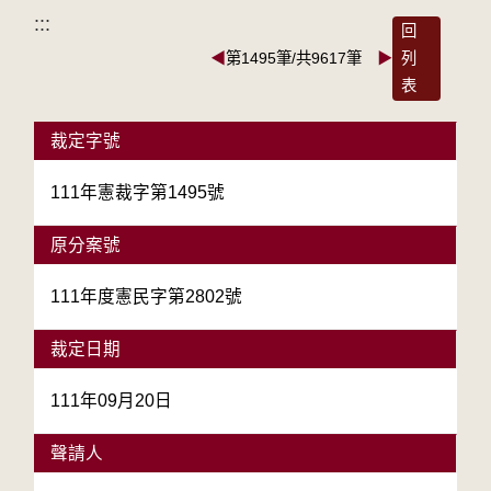
:::
回
◀
第1495筆/共9617筆
▶
列
表
裁定字號
111年憲裁字第1495號
原分案號
111年度憲民字第2802號
裁定日期
111年09月20日
聲請人