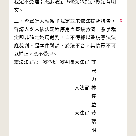
裁定不受理；憲訴法第15條第2項第7款定有明
3
三、查聲請人就系爭裁定並未依法提起抗告，
聲請人既未依法定程序用盡審級救濟，系爭裁
定即非確定終局裁判，自不得據以聲請憲法法
庭裁判。是本件聲請，於法不合，其情形不可
以補正，應不受理。
憲法法庭第一審查庭 審判長
大法官
許
宗
力
大法官
林
俊
益
大法官
黃
瑞
明