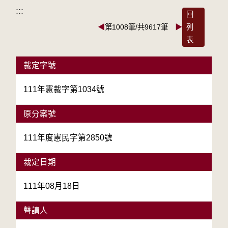
:::
回
◀
第1008筆/共9617筆
▶
列
表
裁定字號
111年憲裁字第1034號
原分案號
111年度憲民字第2850號
裁定日期
111年08月18日
聲請人