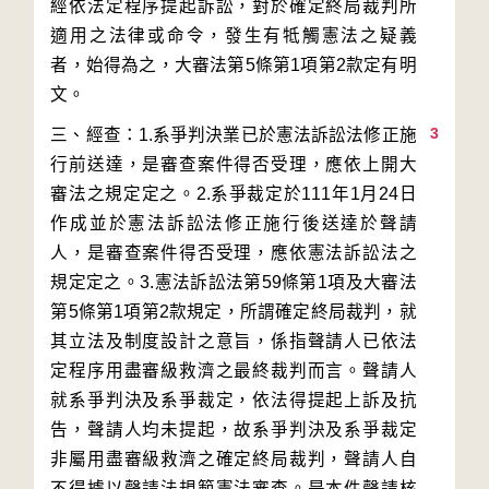
經依法定程序提起訴訟，對於確定終局裁判所
適用之法律或命令，發生有牴觸憲法之疑義
者，始得為之，大審法第5條第1項第2款定有明
3
三、經查：1.系爭判決業已於憲法訴訟法修正施
行前送達，是審查案件得否受理，應依上開大
審法之規定定之。2.系爭裁定於111年1月24日
作成並於憲法訴訟法修正施行後送達於聲請
人，是審查案件得否受理，應依憲法訴訟法之
規定定之。3.憲法訴訟法第59條第1項及大審法
第5條第1項第2款規定，所謂確定終局裁判，就
其立法及制度設計之意旨，係指聲請人已依法
定程序用盡審級救濟之最終裁判而言。聲請人
就系爭判決及系爭裁定，依法得提起上訴及抗
告，聲請人均未提起，故系爭判決及系爭裁定
非屬用盡審級救濟之確定終局裁判，聲請人自
不得據以聲請法規範憲法審查。是本件聲請核