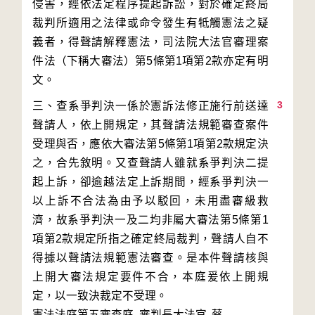
侵害，經依法定程序提起訴訟，對於確定終局
裁判所適用之法律或命令發生有牴觸憲法之疑
義者，得聲請解釋憲法，司法院大法官審理案
件法（下稱大審法）第5條第1項第2款亦定有明
3
三、查系爭判決一係於憲訴法修正施行前送達
聲請人，依上開規定，其聲請法規範審查案件
受理與否，應依大審法第5條第1項第2款規定決
之，合先敘明。又查聲請人雖就系爭判決二提
起上訴，卻逾越法定上訴期間，經系爭判決一
以上訴不合法為由予以駁回，未用盡審級救
濟，故系爭判決一及二均非屬大審法第5條第1
項第2款規定所指之確定終局裁判，聲請人自不
得據以聲請法規範憲法審查。是本件聲請核與
上開大審法規定要件不合，本庭爰依上開規
定，以一致決裁定不受理。
憲法法庭第五審查庭 審判長
大法官
蔡