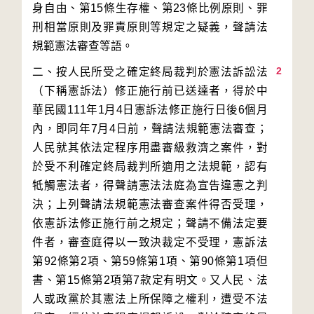
身自由、第15條生存權、第23條比例原則、罪
刑相當原則及罪責原則等規定之疑義，聲請法
2
二、按人民所受之確定終局裁判於憲法訴訟法
（下稱憲訴法）修正施行前已送達者，得於中
華民國111年1月4日憲訴法修正施行日後6個月
內，即同年7月4日前，聲請法規範憲法審查；
人民就其依法定程序用盡審級救濟之案件，對
於受不利確定終局裁判所適用之法規範，認有
牴觸憲法者，得聲請憲法法庭為宣告違憲之判
決；上列聲請法規範憲法審查案件得否受理，
依憲訴法修正施行前之規定；聲請不備法定要
件者，審查庭得以一致決裁定不受理，憲訴法
第92條第2項、第59條第1項、第90條第1項但
書、第15條第2項第7款定有明文。又人民、法
人或政黨於其憲法上所保障之權利，遭受不法