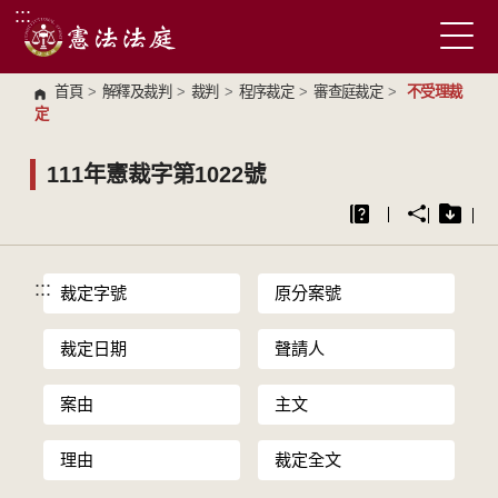
:::
跳到主要內容區塊
首頁
>
解釋及裁判
>
裁判
>
程序裁定
>
審查庭裁定
>
不受理裁
定
111年憲裁字第1022號
:::
裁定字號
原分案號
裁定日期
聲請人
案由
主文
理由
裁定全文