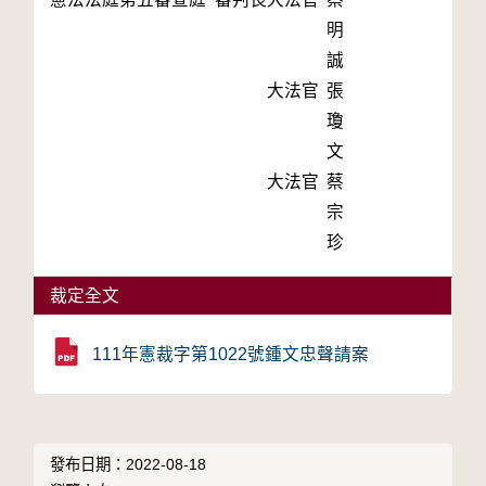
明
誠
大法官
張
瓊
文
大法官
蔡
宗
珍
裁定全文
111年憲裁字第1022號鍾文忠聲請案
發布日期：2022-08-18