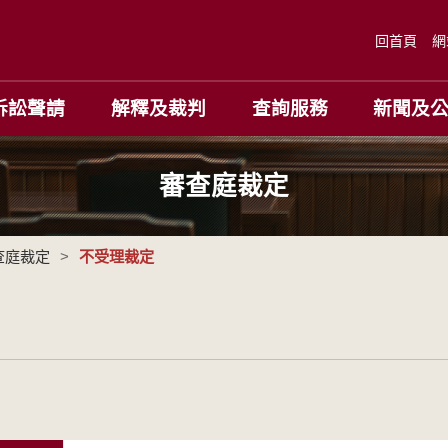
回首頁
網
訴訟聲請
解釋及裁判
查詢服務
新聞及
審查庭裁定
查庭裁定
>
不受理裁定