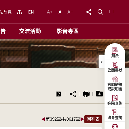
站導覽
公告
交流活動
影音專區
判決
公開書狀
言詞辯論
或說明會
進階查詢
法令查詢
◀
第392筆/共9617筆
▶
回列表