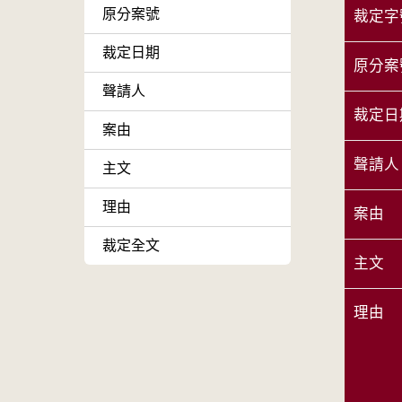
原分案號
裁定字
裁定日期
原分案
聲請人
裁定日
案由
聲請人
主文
理由
案由
裁定全文
主文
理由