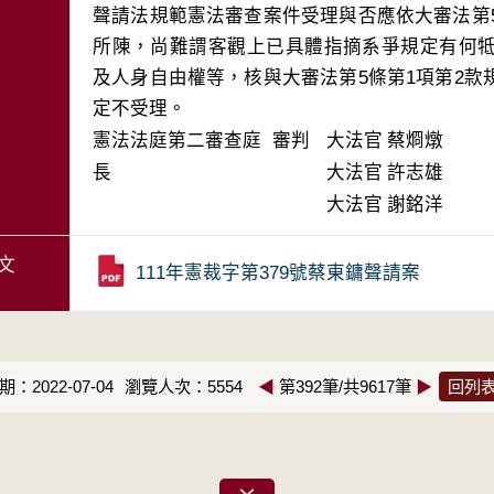
聲請法規範憲法審查案件受理與否應依大審法第
所陳，尚難謂客觀上已具體指摘系爭規定有何
及人身自由權等，核與大審法第5條第1項第2
憲法法庭第二審查庭 審判
大法官
蔡烱燉
長
大法官
許志雄
大法官
謝銘洋
文
111年憲裁字第379號蔡東鏞聲請案
：2022-07-04
瀏覽人次：5554
◀
第392筆/共9617筆
▶
回列