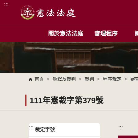
:::
跳到主要內容區塊
關於憲法法庭
審理程序
首頁
>
解釋及裁判
>
裁判
>
程序裁定
>
審
111年憲裁字第379號
:::
:::
裁定字號