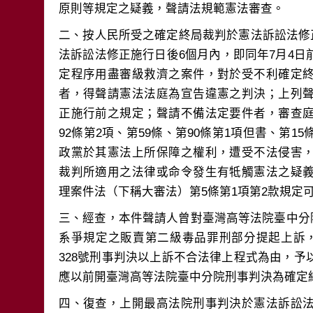
二、按人民所受之確定終局裁判於憲法訴訟法修正
法訴訟法修正施行日後6個月內，即同年7月4
定程序用盡審級救濟之案件，對於受不利確定
者，得聲請憲法法庭為宣告違憲之判決；上列
正施行前之規定；聲請不備法定要件者，審查
92條第2項、第59條、第90條第1項但書、第1
政黨於其憲法上所保障之權利，遭受不法侵害
裁判所適用之法律或命令發生有牴觸憲法之疑
三、經查，本件聲請人曾對臺灣高等法院臺中分院1
系爭規定之販賣第二級毒品罪刑部分提起上訴，
328號刑事判決以上訴不合法律上程式為由，
四、復查，上開最高法院刑事判決於憲法訴訟