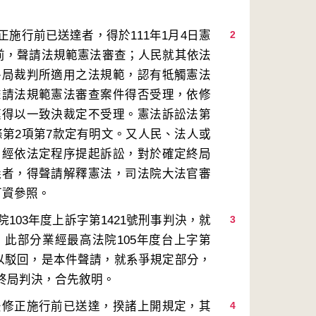
施行前已送達者，得於111年1月4日憲
2
日前，聲請法規範憲法審查；人民就其依法
終局裁判所適用之法規範，認有牴觸憲法
聲請法規範憲法審查案件得否受理，依修
庭得以一致決裁定不受理。憲法訴訟法第
5條第2項第7款定有明文。又人民、法人或
，經依法定程序提起訴訟，對於確定終局
義者，得聲請解釋憲法，司法院大法官審
03年度上訴字第1421號刑事判決，就
3
此部分業經最高法院105年度台上字第
予以駁回，是本件聲請，就系爭規定部分，
法修正施行前已送達，揆諸上開規定，其
4