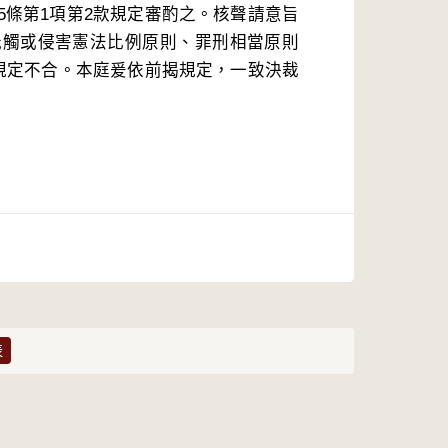
5條第1項第2款規定審酌之。核聲請意旨
牴觸或侵害憲法比例原則、罪刑相當原則
款規定不合。本庭爰依前揭規定，一致決裁
表