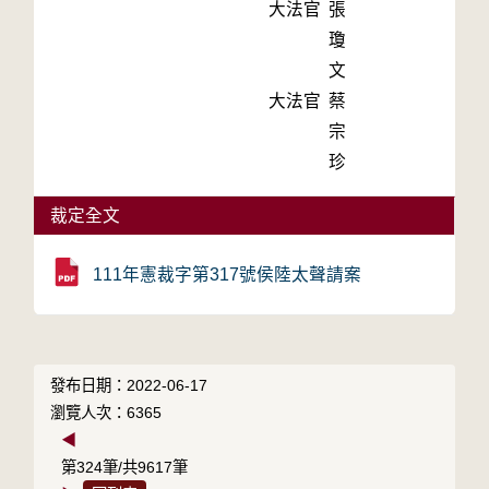
大法官
張
瓊
文
大法官
蔡
宗
珍
裁定全文
111年憲裁字第317號侯陸太聲請案
發布日期：2022-06-17
瀏覽人次：6365
◀
第324筆/共9617筆