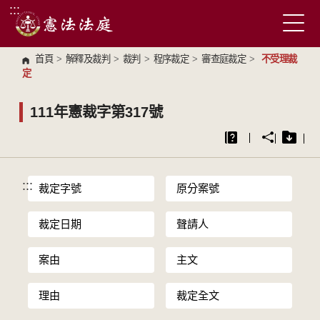
:::
跳到主要內容區塊
首頁
>
解釋及裁判
>
裁判
>
程序裁定
>
審查庭裁定
>
不受理裁
定
111年憲裁字第317號
:::
裁定字號
原分案號
裁定日期
聲請人
案由
主文
理由
裁定全文