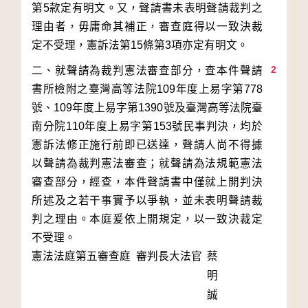
第5款定有明文。又，聲請書未表明聲請裁判之
理由者，毋庸命其補正，審查庭得以一致決裁
2
二、就聲請為裁判憲法審查部分，查本件聲請
書所檢附之臺灣高等法院109年度上易字第778
號、109年度上易字第1390號及臺灣高等法院臺
南分院110年度上易字第153號民事判決，均於
憲訴法修正施行前即已送達，聲請人尚不得據
以聲請為裁判憲法審查；就聲請為法規範憲法
審查部分，經查，本件聲請書中僅就上開判決
所述及之若干事實予以爭執，並未表明聲請裁
判之理由。本庭爰依上開規定，以一致決裁定
憲法法庭第五審查庭 審判長
大法官
蔡
明
誠