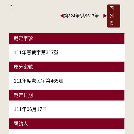
:::
回
◀
第324筆/共9617筆
▶
列
表
裁定字號
111年憲裁字第317號
原分案號
111年度憲民字第465號
裁定日期
111年06月17日
聲請人