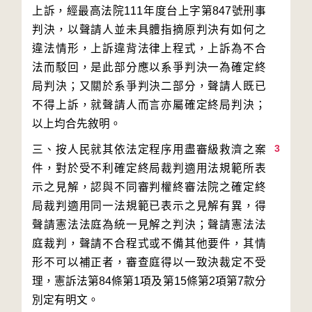
上訴，經最高法院111年度台上字第847號刑事
判決，以聲請人並未具體指摘原判決有如何之
違法情形，上訴違背法律上程式，上訴為不合
法而駁回，是此部分應以系爭判決一為確定終
局判決；又關於系爭判決二部分，聲請人既已
不得上訴，就聲請人而言亦屬確定終局判決；
3
三、按人民就其依法定程序用盡審級救濟之案
件，對於受不利確定終局裁判適用法規範所表
示之見解，認與不同審判權終審法院之確定終
局裁判適用同一法規範已表示之見解有異，得
聲請憲法法庭為統一見解之判決；聲請憲法法
庭裁判，聲請不合程式或不備其他要件，其情
形不可以補正者，審查庭得以一致決裁定不受
理，憲訴法第84條第1項及第15條第2項第7款分