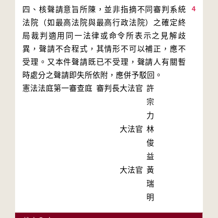
4
四、核聲請意旨所陳，並非指摘不同審判系統
法院（如最高法院與最高行政法院）之確定終
局裁判適用同一法律或命令所表示之見解歧
異，聲請不合程式，其情形不可以補正，應不
受理。又本件聲請既已不受理，聲請人有關暫
憲法法庭第一審查庭 審判長
大法官
許
宗
力
大法官
林
俊
益
大法官
黃
瑞
明