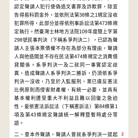
認定聲請人犯行使偽造文書罪及詐欺罪，除宣
告得易科罰金外，並依刑法第38條之1規定沒收
犯罪所得，此部分並得依刑事訴訟法第473條規
定執行。然臺灣士林地方法院109年度簡上字第
298號民事判決（下稱系爭判決二），已認為聲
請人主張本票債權不存在為部分有理由，聲請
人與他造間並不存在民法第474條規定之消費借
貸關係。系爭判決一及二就同一事實認定歧
異，造成聲請人系爭判決二勝訴，仍須依系爭
判決一沒收，乃至於入監服刑，業已違反憲法
比例原則而侵害財產權，有統一必要，並具有
基本權利遭受重大不利益且難以回復之急迫
性，爰依憲法訴訟法（下稱憲訴法）第84條第1
項及第43條規定聲請統一解釋暨暫時處分等
2
二、查本件聲請，聲請人曾就系爭判決一提起