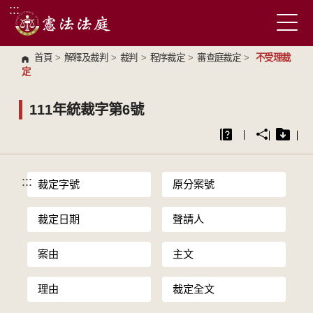
:::
跳到主要內容區塊
首頁
>
解釋及裁判
>
裁判
>
程序裁定
>
審查庭裁定
>
不受理裁
定
111年統裁字第6號
:::
裁定字號
原分案號
裁定日期
聲請人
案由
主文
理由
裁定全文