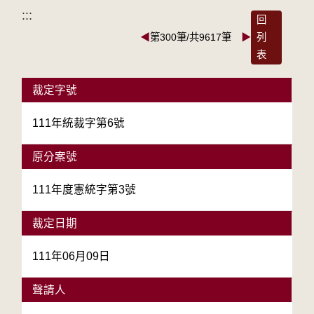
:::
回
◀
第300筆/共9617筆
▶
列
表
裁定字號
111年統裁字第6號
原分案號
111年度憲統字第3號
裁定日期
111年06月09日
聲請人