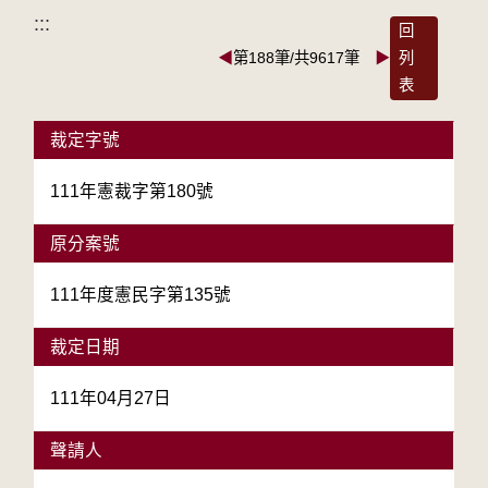
:::
回
◀
第188筆/共9617筆
▶
列
表
裁定字號
111年憲裁字第180號
原分案號
111年度憲民字第135號
裁定日期
111年04月27日
聲請人