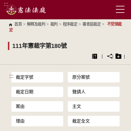
:::
跳到主要內容區塊
首頁
>
解釋及裁判
>
裁判
>
程序裁定
>
審查庭裁定
>
不受理裁
定
111年憲裁字第180號
:::
裁定字號
原分案號
裁定日期
聲請人
案由
主文
理由
裁定全文