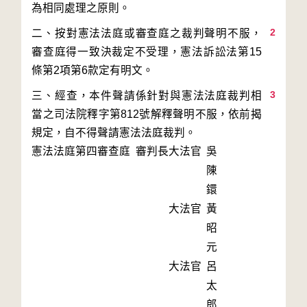
2
二、按對憲法法庭或審查庭之裁判聲明不服，
審查庭得一致決裁定不受理，憲法訴訟法第15
3
三、經查，本件聲請係針對與憲法法庭裁判相
當之司法院釋字第812號解釋聲明不服，依前揭
憲法法庭第四審查庭 審判長
大法官
吳
陳
鐶
大法官
黃
昭
元
大法官
呂
太
郎