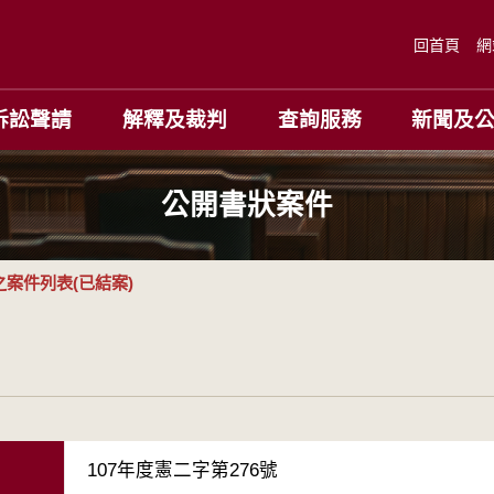
回首頁
網
訴訟聲請
解釋及裁判
查詢服務
新聞及
公開書狀案件
案件列表(已結案)
107年度憲二字第276號