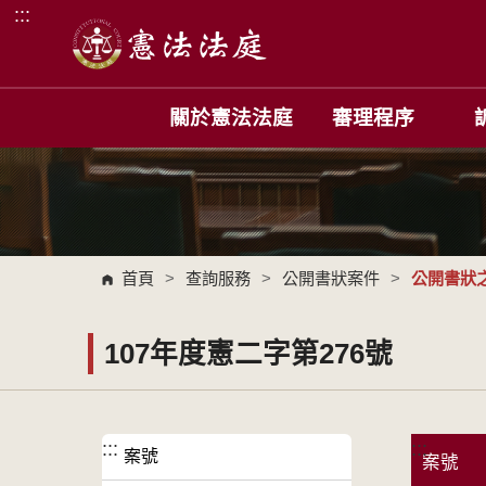
:::
跳到主要內容區塊
關於憲法法庭
審理程序
首頁
>
查詢服務
>
公開書狀案件
>
公開書狀之
107年度憲二字第276號
:::
:::
案號
案號