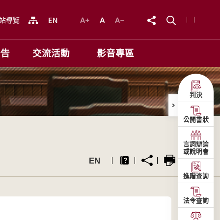
站導覽
公告
交流活動
影音專區
判決
公開書狀
言詞辯論
或說明會
EN
進階查詢
法令查詢