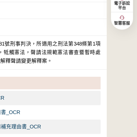
電子訴訟
平台
智慧客服
81號刑事判決，所適用之刑法第348條第1項
定，牴觸憲法，聲請法規範憲法審查暨暫時處
6號解釋聲請變更解釋案。
CR
書_OCR
請補充理由書_OCR