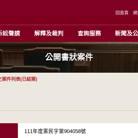
回首頁
網
訴訟聲請
解釋及裁判
查詢服務
新聞及
公開書狀案件
案件列表(已結案)
111年度憲民字第904058號