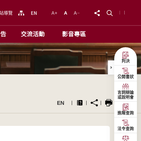
站導覽
公告
交流活動
影音專區
判決
公開書狀
言詞辯論
或說明會
EN
進階查詢
法令查詢