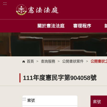
:::
跳到主要內容區塊
關於憲法法庭
審理程序
首頁
>
查詢服務
>
公開書狀案件
>
公開書狀之
111年度憲民字第904058號
:::
:::
案號
案號