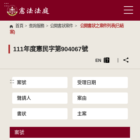
:::
跳到主要內容區塊
首頁
>
查詢服務
>
公開書狀案件
>
公開書狀之案件列表(已結
案)
111年度憲民字第904067號
EN
:::
案號
受理日期
聲請人
案由
書狀
主案
:::
案號