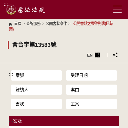
:::
跳到主要內容區塊
首頁
>
查詢服務
>
公開書狀案件
>
公開書狀之案件列表(已結
案)
會台字第13583號
EN
:::
案號
受理日期
聲請人
案由
書狀
主案
:::
案號