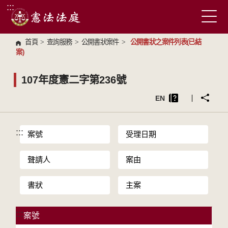
:::
跳到主要內容區塊
首頁
>
查詢服務
>
公開書狀案件
>
公開書狀之案件列表(已結
案)
107年度憲二字第236號
EN
:::
案號
受理日期
聲請人
案由
書狀
主案
:::
案號