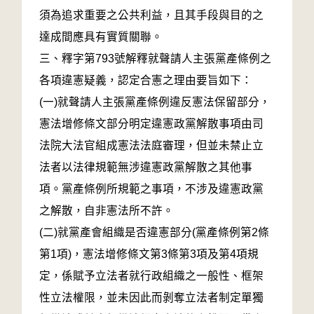
須為追求重要之公共利益，且其手段與目的之
達成間應具有實質關聯。
三、釋字第793號解釋就聲請人主張黨產條例之
各項違憲疑義，認定合憲之理由要旨如下：
(一)就聲請人主張黨產條例違反憲法保留部分，
憲法增修條文部分明定違憲政黨解散事項由司
法院大法官組成憲法法庭審理，但並未禁止立
法者以法律規範無涉違憲政黨解散之其他事
項。黨產條例所規範之事項，不涉及違憲政黨
之解散，自非憲法所不許。
(二)就黨產會組織是否違憲部分(黨產條例第2條
第1項)，憲法增修條文第3條第3項及第4項規
定，係賦予立法者就行政組織之一般性、框架
性立法權限，並未因此而剝奪立法者制定單獨