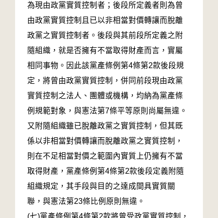
為現由政黨實質控制者；後段所定義者則為曾
由政黨實質控制且已以非相當對價轉讓而脫離
政黨之實質控制者。後段與其前段所定義之附
隨組織，就是否擁有不當取得財產而言，實屬
相同事物。因此該黨產條例第4條第2款後段規
定，將曾由政黨實質控制，併同前段現由政黨
實質控制之法人、團體或機構，均納為黨產條
例規範對象，與憲法第7條平等原則尚屬無違。
又附隨組織雖已脫離政黨之實質控制，但其既
係以非相當對價轉讓而脫離政黨之實質控制，
則在不足相當對價之範圍內實質上仍擁有不當
取得財產，黨產條例第4條第2款後段定義附隨
組織規定，其手段與目的之達成間具實質關
聯，與憲法第23條比例原則無違。
(七)黨產條例第4條第2款將曾受政黨實質控制，