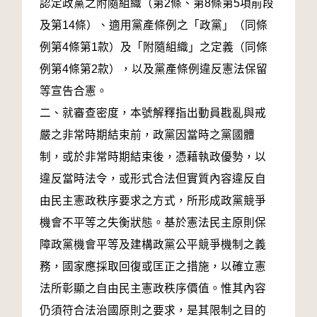
認定政黨之附隨組織（第2條、第8條第5項前段
及第14條）、適用黨產條例之「政黨」（同條
例第4條第1款）及「附隨組織」之定義（同條
例第4條第2款），以及黨產條例違反憲法保留
等宣告合憲。
二、就審查密度，本號解釋指出動員戡亂與戒
嚴之非常時期結束前，政黨因當時之黨國體
制，或於非常時期結束後，憑藉執政優勢，以
違反當時法令，或形式合法但實質內容違反自
由民主憲政秩序要求之方式，所形成政黨競爭
機會不平等之失衡狀態。基於憲法民主原則保
障政黨機會平等及建構政黨公平競爭機制之義
務，國家應採取回復或匡正之措施，以確立憲
法所彰顯之自由民主憲政秩序價值。惟其內容
仍須符合法治國原則之要求，是其限制之目的