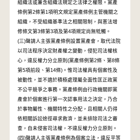
組織法或兼含組織法規定之法律之權限。黨產
條例第2條第1項明文規定黨產條例主管機關之
組織，不受組織基準法之相關限制，與憲法增
修條文第3條第3項及第4項規定尚無牴觸。
(三)聲請人主張黨產條例設置黨產會，取代法院
以司法程序決定財產權之變動，侵犯司法權核
心，違反權力分立原則(黨產條例第2條、第8條
第5項前段、第14條)。惟司法權具有個案性及
被動性，並不適於積極處理屬全面性匡正政黨
不公平競爭之事務。黨產條例由行政機關即黨
產會於個案進行第一次認事用法之決定，乃合
於事物屬性、機關特性之分配，且相關人仍得
依相關訴訟途徑尋求救濟，並未排除司法之審
查，自未侵害司法權，不違反權力分立原則。
(四)聲請人主張黨產條例為個案立法，違反平等