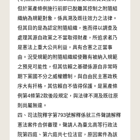
但於黨產條例施行前即已脫離其控制之附隨組
織納為規範對象，係具溯及既往效力之法律。
但其目的是為認定附隨組織，進而得以調查及
處理其源自政黨之不當取得財產，所追求者乃
是憲法上重大公共利益，具有合憲之正當事
由。況受規範的附隨組織縱使難有被納入規範
之預見可能性，但其信賴之基礎係源自非常時
期下黨國不分之威權體制，與自由民主憲政秩
序大有扞格，其信賴自不值得保護。是黨產條
例第4條第2款後段規定，與法律不溯及既往原
則尚屬無違。
四、司法院釋字第793號解釋係就三件聲請解釋
憲法案件合併審理。聲請人為臺北高等行政法
院第四庭、第六庭共七位法官，原因案件為該