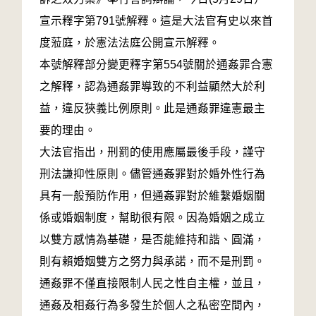
宣示釋字第791號解釋。這是大法官有史以來首
度蒞庭，於憲法法庭公開宣示解釋。
本號解釋部分變更釋字第554號關於通姦罪合憲
之解釋，認為通姦罪導致的不利益顯然大於利
益，違反狹義比例原則。此是通姦罪違憲最主
要的理由。
大法官指出，刑罰的使用應屬最後手段，謹守
刑法謙抑性原則。儘管通姦罪對於婚外性行為
具有一般預防作用，但通姦罪對於維繫婚姻關
係或婚姻制度，幫助很有限。因為婚姻之成立
以雙方感情為基礎，是否能維持和諧、圓滿，
則有賴婚姻雙方之努力與承諾，而不是刑罰。
通姦罪不僅直接限制人民之性自主權，並且，
通姦及相姦行為多發生於個人之私密空間內，