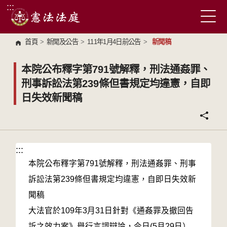
:::
跳到主要內容區塊
首頁
>
新聞及公告
>
111年1月4日前公告
>
新聞稿
本院公布釋字第791號解釋，刑法通姦罪、
刑事訴訟法第239條但書規定均違憲，自即
日失效新聞稿
:::
:::
本院公布釋字第791號解釋，刑法通姦罪、刑事
訴訟法第239條但書規定均違憲，自即日失效新
聞稿
大法官於109年3月31日針對《通姦罪及撤回告
訴之效力案》舉行言詞辯論，今日(5月29日）