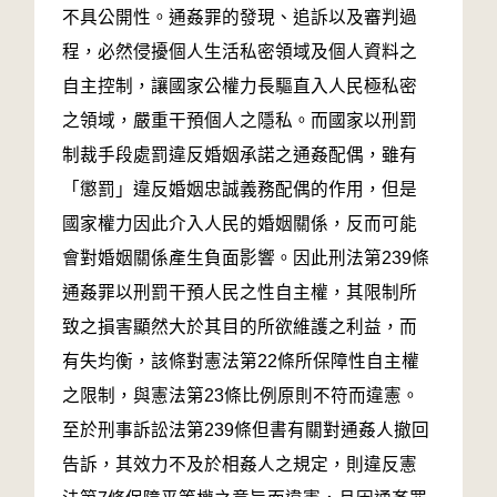
不具公開性。通姦罪的發現、追訴以及審判過
程，必然侵擾個人生活私密領域及個人資料之
自主控制，讓國家公權力長驅直入人民極私密
之領域，嚴重干預個人之隱私。而國家以刑罰
制裁手段處罰違反婚姻承諾之通姦配偶，雖有
「懲罰」違反婚姻忠誠義務配偶的作用，但是
國家權力因此介入人民的婚姻關係，反而可能
會對婚姻關係產生負面影響。因此刑法第239條
通姦罪以刑罰干預人民之性自主權，其限制所
致之損害顯然大於其目的所欲維護之利益，而
有失均衡，該條對憲法第22條所保障性自主權
之限制，與憲法第23條比例原則不符而違憲。
至於刑事訴訟法第239條但書有關對通姦人撤回
告訴，其效力不及於相姦人之規定，則違反憲