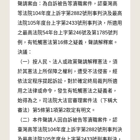
聲請案由：為自訴被告等瀆職案件，認臺灣高
等法院104年度上訴字第2882號刑事判決及最高
法院105年度台上字第2433號刑事判決，所適用
之最高法院54年台上字第246號及第1785號判
例，有牴觸憲法第16條之疑義，聲請解釋案。
決議：
（一）按人民、法人或政黨聲請解釋憲法，須
於其憲法上所保障之權利，遭受不法侵害，經
依法定程序提起訴訟，對於確定終局裁判所適
用之法律或命令，發生有牴觸憲法之疑義者，
始得為之，司法院大法官審理案件法（下稱大
審法）第5條第1項第2款定有明文。
（二）本件聲請人因自訴被告等瀆職案件，認
臺灣高等法院104年度上訴字第2882號刑事判決
及最高法院105年度台上字第2433號刑事判決，