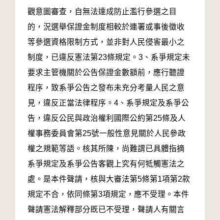
觀意圖審查，自無法達成防止濫行參選之目
的，況選舉保證金制度相較於連署或事後徵收
等參選資格限制方式，並非對人民侵害最小之
制度，已違反憲法第23條規定。3、系爭規定未
要求主管機關於公告保證金數額前，應行聽證
程序，致系爭公告之發布未充分考量人民之意
見，違反正當法律程序。4、系爭規定及系爭公
告，違反公民與政治權利國際公約第25條及人
權事務委員會第25號一般性意見關於人民參政
權之規範等語。核其所陳，尚難謂已具體指摘
系爭規定及系爭公告客觀上究有何牴觸憲法之
處。是本件聲請，核與大審法第5條第1項第2款
規定不合，依同條第3項規定，應不受理。本件
聲請憲法解釋部分既已不受理，聲請人有關言