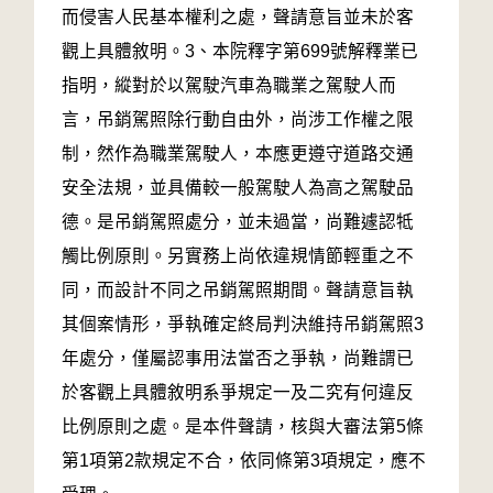
而侵害人民基本權利之處，聲請意旨並未於客
觀上具體敘明。3、本院釋字第699號解釋業已
指明，縱對於以駕駛汽車為職業之駕駛人而
言，吊銷駕照除行動自由外，尚涉工作權之限
制，然作為職業駕駛人，本應更遵守道路交通
安全法規，並具備較一般駕駛人為高之駕駛品
德。是吊銷駕照處分，並未過當，尚難遽認牴
觸比例原則。另實務上尚依違規情節輕重之不
同，而設計不同之吊銷駕照期間。聲請意旨執
其個案情形，爭執確定終局判決維持吊銷駕照3
年處分，僅屬認事用法當否之爭執，尚難謂已
於客觀上具體敘明系爭規定一及二究有何違反
比例原則之處。是本件聲請，核與大審法第5條
第1項第2款規定不合，依同條第3項規定，應不