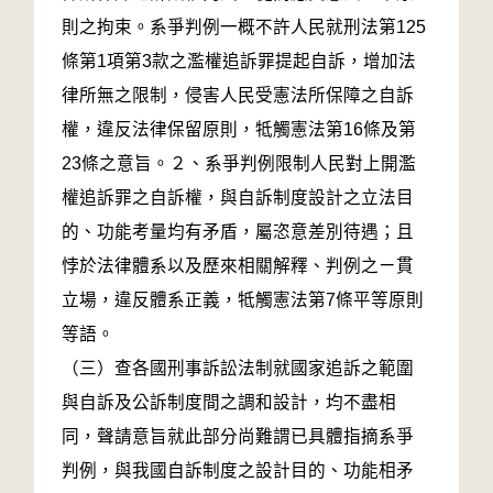
則之拘束。系爭判例一概不許人民就刑法第125
條第1項第3款之濫權追訴罪提起自訴，增加法
律所無之限制，侵害人民受憲法所保障之自訴
權，違反法律保留原則，牴觸憲法第16條及第
23條之意旨。２、系爭判例限制人民對上開濫
權追訴罪之自訴權，與自訴制度設計之立法目
的、功能考量均有矛盾，屬恣意差別待遇；且
悖於法律體系以及歷來相關解釋、判例之ㄧ貫
立場，違反體系正義，牴觸憲法第7條平等原則
等語。
（三）查各國刑事訴訟法制就國家追訴之範圍
與自訴及公訴制度間之調和設計，均不盡相
同，聲請意旨就此部分尚難謂已具體指摘系爭
判例，與我國自訴制度之設計目的、功能相矛