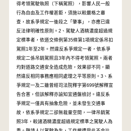
得考領駕駛執照（下稱駕照），影響人民一般
行為自由及工作權甚鉅，須施以較嚴格之審
查，故系爭規定一後段之「肇事」，亦應已違
反法律明確性原則。2、駕駛人酒精濃度超過規
定標準者，依道交條例第35條第1項規定係吊扣
駕照1年至2年。然違反系爭規定一者，依系爭
規定二係吊銷駕照且3年內不得考領駕照。兩者
均對道路交通安全造成危險，效果卻不同，顯
然違反相同事務應相同處理之平等原則。3、系
爭規定一及二雖曾經司法院釋字第699號解釋宣
告合憲，但該解釋亦諭知宜通盤檢討。違反系
爭規定一僅具有抽象危險，並未發生交通事
故，依系爭規定二卻無裁量空間，一律吊銷駕
照3年，較諸酒精濃度超過規定標準之駕駛人為
重。聲請人以駕駛為生，工作權遭受此不合比