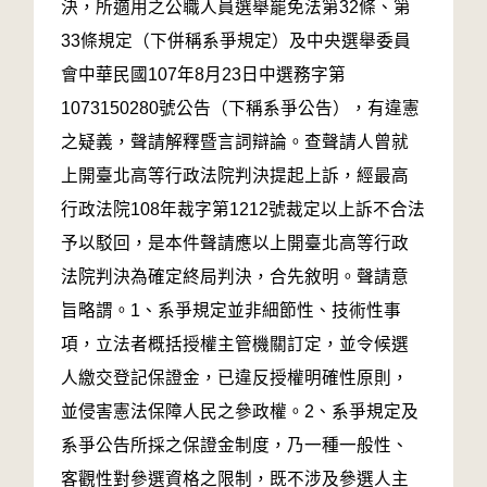
決，所適用之公職人員選舉罷免法第32條、第
33條規定（下併稱系爭規定）及中央選舉委員
會中華民國107年8月23日中選務字第
1073150280號公告（下稱系爭公告），有違憲
之疑義，聲請解釋暨言詞辯論。查聲請人曾就
上開臺北高等行政法院判決提起上訴，經最高
行政法院108年裁字第1212號裁定以上訴不合法
予以駁回，是本件聲請應以上開臺北高等行政
法院判決為確定終局判決，合先敘明。聲請意
旨略謂。1、系爭規定並非細節性、技術性事
項，立法者概括授權主管機關訂定，並令候選
人繳交登記保證金，已違反授權明確性原則，
並侵害憲法保障人民之參政權。2、系爭規定及
系爭公告所採之保證金制度，乃一種一般性、
客觀性對參選資格之限制，既不涉及參選人主