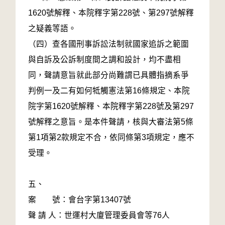
1620號解釋、本院釋字第228號、第297號解釋
之疑義等語。
（四）查各國刑事訴訟法制就國家追訴之範圍
與自訴及公訴制度間之調和設計，均不盡相
同，聲請意旨就此部分尚難謂已具體指摘系爭
判例一及二有如何牴觸憲法第16條規定、本院
院字第1620號解釋、本院釋字第228號及第297
號解釋之意旨。是本件聲請，核與大審法第5條
第1項第2款規定不合，依同條第3項規定，應不
受理。
五、
案 號：會台字第13407號
聲 請 人：世運村大廈管理委員會等76人