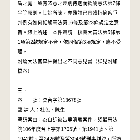
盾之處，致有恣意之差別待遇而牴觸憲法第7條
平等原則。其餘所陳，亦難謂已具體指摘系爭
判例有如何牴觸憲法第16條及第23條規定之意
旨。綜上所述，本件聲請，核與大審法第5條第
1項第2款規定不合，依同條第3項規定，應不受
理。
附詹大法官森林提出之不同意見書（詳見附加
檔案）
三、
案 號：會台字第13678號
聲 請 人：杜色、陳生
聲請案由：為自訴被告等瀆職案件，認最高法
院106年度台上字第1705號、第1941號、第
1942號、第2426號及第3043號刑事判決，所適