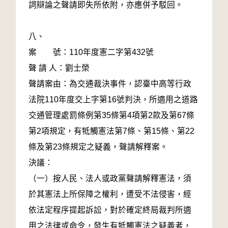
詞辯論之聲請即失所依附，亦應併予駁回。
八、
案 號：110年度憲二字第432號
聲 請 人：劉士榮
聲請案由：為交通裁決事件，認臺中高等行政
法院110年度交上字第16號判決，所適用之道路
交通管理處罰條例第35條第4項第2款及第67條
第2項規定，有牴觸憲法第7條、第15條、第22
條及第23條規定之疑義，聲請解釋案。
決議：
（一）按人民、法人或政黨聲請解釋憲法，須
於其憲法上所保障之權利，遭受不法侵害，經
依法定程序提起訴訟，對於確定終局裁判所適
用之法律或命令，發生有牴觸憲法之疑義者，