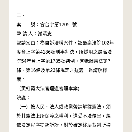
二、
案 號：會台字第12051號
聲 請 人：謝清志
聲請案由：為自訴瀆職案件，認最高法院102年
度台上字第4186號刑事判決，所援用之最高法
院54年台上字第1785號判例，有牴觸憲法第7
條、第16條及第23條規定之疑義，聲請解釋
案。
（黃虹霞大法官迴避審理本案)
決議：
（一）按人民、法人或政黨聲請解釋憲法，須
於其憲法上所保障之權利，遭受不法侵害，經
依法定程序提起訴訟，對於確定終局裁判所適