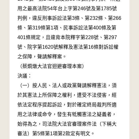
用之最高法院54年台上字第246號及第1785號
判例，違反刑事訴訟法第3條、第232條、第266
條、第319條第1項、民事訴訟法第400條及第
401條規定，且違背本院釋字第228號、第297
號、院字第1620號解釋及憲法第16條對訴訟權
之保障，聲請解釋案。
（蔡烱燉大法官迴避審理本案）
決議：
（一）按人民、法人或政黨聲請解釋憲法，須
於其憲法上所保障之權利，遭受不法侵害，經
依法定程序提起訴訟，對於確定終局裁判所適
用之法律或命令，發生有牴觸憲法之疑義者，
始得為之，司法院大法官審理案件法（下稱大
審法）第5條第1項第2款定有明文。