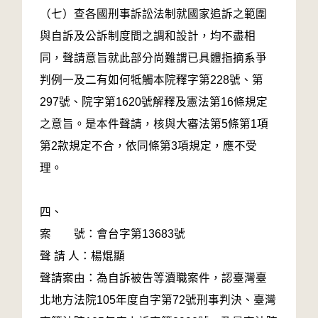
（七）查各國刑事訴訟法制就國家追訴之範圍
與自訴及公訴制度間之調和設計，均不盡相
同，聲請意旨就此部分尚難謂已具體指摘系爭
判例一及二有如何牴觸本院釋字第228號、第
297號、院字第1620號解釋及憲法第16條規定
之意旨。是本件聲請，核與大審法第5條第1項
第2款規定不合，依同條第3項規定，應不受
理。
四、
案 號：會台字第13683號
聲 請 人：楊焜顯
聲請案由：為自訴被告等瀆職案件，認臺灣臺
北地方法院105年度自字第72號刑事判決、臺灣