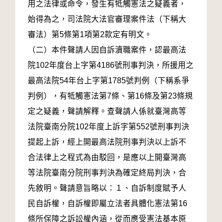
用之法律或命令，發生有牴觸憲法之疑義者，
始得為之，司法院大法官審理案件法（下稱大
審法）第5條第1項第2款定有明文。
（二）本件聲請人因自訴瀆職案件，認最高法
院102年度台上字第4186號刑事判決，所援用之
最高法院54年台上字第1785號判例（下稱系爭
判例），有牴觸憲法第7條、第16條及第23條規
定之疑義，聲請解釋。查聲請人係就臺灣高等
法院臺南分院102年度上訴字第552號刑事判決
提起上訴，經上開最高法院刑事判決以上訴不
合法律上之程式為由駁回，是應以上開臺灣高
等法院臺南分院刑事判決為確定終局判決，合
先敘明。聲請意旨略以：１、自訴制度賦予人
民自訴權，自訴權即屬立法者具體化憲法第16
條所保障之訴訟權內涵，從而應受憲法基本原