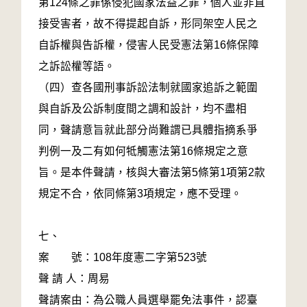
第124條之罪係侵犯國家法益之罪，個人並非直
接受害者，故不得提起自訴，形同架空人民之
自訴權與告訴權，侵害人民受憲法第16條保障
之訴訟權等語。
（四）查各國刑事訴訟法制就國家追訴之範圍
與自訴及公訴制度間之調和設計，均不盡相
同，聲請意旨就此部分尚難謂已具體指摘系爭
判例一及二有如何牴觸憲法第16條規定之意
旨。是本件聲請，核與大審法第5條第1項第2款
規定不合，依同條第3項規定，應不受理。
七、
案 號：108年度憲二字第523號
聲 請 人：周易
聲請案由：為公職人員選舉罷免法事件，認臺