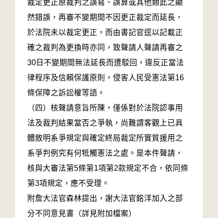
裁定更正原裁判之誤寫、誤算或其他類此之顯
然錯誤，再審不變期間不因更正裁定而延長，
於法院未以裁定更正，而由書記官逕以記載正
確之裁判為更換時亦同，致聲請人聲請再審之
30日不變期間無法延長而遭駁回，違反正當法
律程序及信賴保護原則，侵害人民受憲法第16
條保障之訴訟權等語。
（四）核聲請意旨所陳，僅係對於法院認事用
法及裁判結果當否之爭執，尚難謂客觀上已具
體敘明系爭規定與確定終局裁定所實質援用之
系爭判例究有何牴觸憲法之處。是本件聲請，
核與大審法第5條第1項第2款規定不合，依同條
第3項規定，應不受理。
附詹大法官森林提出，謝大法官銘洋加入之部
分不同意見書（詳見附加檔案）