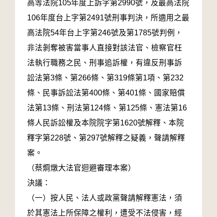
高等法院105年度上訴字第2990號，及最高法院
106年度台上字第2491號刑事判決，所適用之最
高法院54年台上字第246號及第1785號判例，
非法剝奪被害當事人直接對該法官、檢察官枉
法執行職務之民、刑事追訴權，有違反刑事訴
訟法第3條、第266條、第319條第1項、第232
條、民事訴訟法第400條、第401條、國家賠償
法第13條、刑法第124條、第125條、憲法第16
條人民訴訟權及本院院字第1620號解釋、本院
釋字第228號、第297號解釋之疑義，聲請解釋
案。
（蔡烱燉大法官迴避審理本案）
決議：
（一）按人民、法人或政黨聲請解釋憲法，須
於其憲法上所保障之權利，遭受不法侵害，經