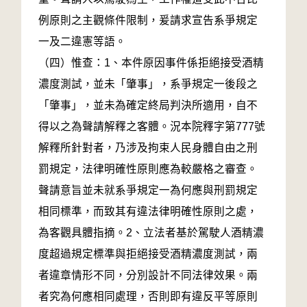
例原則之主觀條件限制，爰請求宣告系爭規定
一及二違憲等語。
（四）惟查：1、本件原因事件係拒絕接受酒精
濃度測試，並未「肇事」，系爭規定一後段之
「肇事」，並未為確定終局判決所適用，自不
得以之為聲請解釋之客體。況本院釋字第777號
解釋所針對者，乃涉及拘束人民身體自由之刑
罰規定，法律明確性原則應為較嚴格之審查。
聲請意旨並未就系爭規定一為何應與刑罰規定
相同標準，而致其有違法律明確性原則之處，
為客觀具體指摘。2、立法者基於駕駛人酒精濃
度超過規定標準與拒絕接受酒精濃度測試，兩
者違章情形不同，分別設計不同法律效果。兩
者究為何應相同處理，否則即有違反平等原則