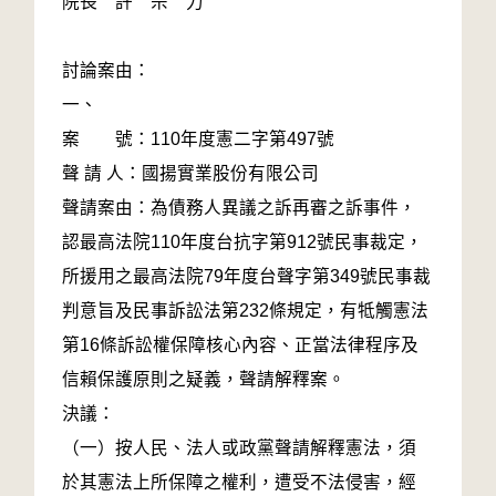
院長 許 宗 力
討論案由：
一、
案 號：110年度憲二字第497號
聲 請 人：國揚實業股份有限公司
聲請案由：為債務人異議之訴再審之訴事件，
認最高法院110年度台抗字第912號民事裁定，
所援用之最高法院79年度台聲字第349號民事裁
判意旨及民事訴訟法第232條規定，有牴觸憲法
第16條訴訟權保障核心內容、正當法律程序及
信賴保護原則之疑義，聲請解釋案。
決議：
（一）按人民、法人或政黨聲請解釋憲法，須
於其憲法上所保障之權利，遭受不法侵害，經