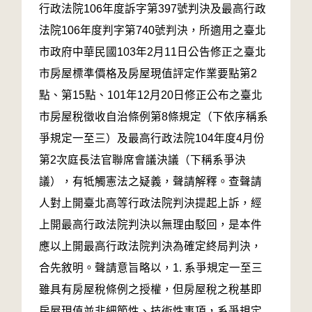
行政法院106年度訴字第397號判決及最高行政
法院106年度判字第740號判決，所適用之臺北
市政府中華民國103年2月11日公告修正之臺北
市房屋標準價格及房屋現值評定作業要點第2
點、第15點、101年12月20日修正公布之臺北
市房屋稅徵收自治條例第8條規定（下依序稱系
爭規定一至三）及最高行政法院104年度4月份
第2次庭長法官聯席會議決議（下稱系爭決
議），有牴觸憲法之疑義，聲請解釋。查聲請
人對上開臺北高等行政法院判決提起上訴，經
上開最高行政法院判決以無理由駁回，是本件
應以上開最高行政法院判決為確定終局判決，
合先敘明。聲請意旨略以，1. 系爭規定一至三
雖具有房屋稅條例之授權，但房屋稅之稅基即
房屋現值並非細節性、技術性事項，系爭規定