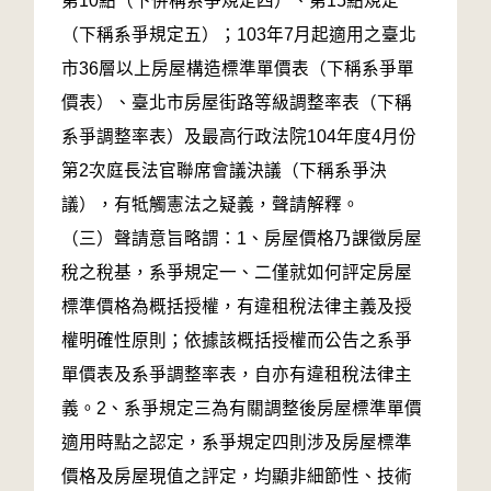
第10點（下併稱系爭規定四）、第15點規定
（下稱系爭規定五）；103年7月起適用之臺北
市36層以上房屋構造標準單價表（下稱系爭單
價表）、臺北市房屋街路等級調整率表（下稱
系爭調整率表）及最高行政法院104年度4月份
第2次庭長法官聯席會議決議（下稱系爭決
議），有牴觸憲法之疑義，聲請解釋。
（三）聲請意旨略謂：1、房屋價格乃課徵房屋
稅之稅基，系爭規定一、二僅就如何評定房屋
標準價格為概括授權，有違租稅法律主義及授
權明確性原則；依據該概括授權而公告之系爭
單價表及系爭調整率表，自亦有違租稅法律主
義。2、系爭規定三為有關調整後房屋標準單價
適用時點之認定，系爭規定四則涉及房屋標準
價格及房屋現值之評定，均顯非細節性、技術