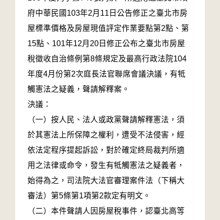
府中華民國103年2月11日公告修正之臺北市房
屋標準價格及房屋現值評定作業要點第2點、第
15點、101年12月20日修正公布之臺北市房屋
稅徵收自治條例第8條規定及最高行政法院104
年度4月份第2次庭長法官聯席會議決議，有牴
觸憲法之疑義，聲請解釋案。
決議：
（一）按人民、法人或政黨聲請解釋憲法，須
於其憲法上所保障之權利，遭受不法侵害，經
依法定程序提起訴訟，對於確定終局裁判所適
用之法律或命令，發生有牴觸憲法之疑義者，
始得為之，司法院大法官審理案件法（下稱大
審法）第5條第1項第2款定有明文。
（二）本件聲請人因房屋稅事件，認臺北高等