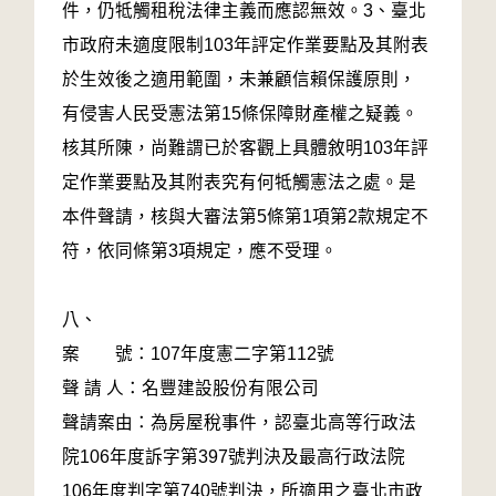
件，仍牴觸租稅法律主義而應認無效。3、臺北
市政府未適度限制103年評定作業要點及其附表
於生效後之適用範圍，未兼顧信賴保護原則，
有侵害人民受憲法第15條保障財產權之疑義。
核其所陳，尚難謂已於客觀上具體敘明103年評
定作業要點及其附表究有何牴觸憲法之處。是
本件聲請，核與大審法第5條第1項第2款規定不
符，依同條第3項規定，應不受理。
八、
案 號：107年度憲二字第112號
聲 請 人：名豐建設股份有限公司
聲請案由：為房屋稅事件，認臺北高等行政法
院106年度訴字第397號判決及最高行政法院
106年度判字第740號判決，所適用之臺北市政