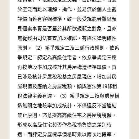
於空泛而難以理解、操作，並易流於個人主觀
評價而難有客觀標準，致一般受規範者難以預
見個案事實是否屬於其所欲規範之對象，且亦
無從經由司法審查加以確認，有違法律明確性
原則。（2）系爭規定二及三係行政規則，依系
爭規定二認定為高級住宅者，依系爭規定三應
再按地段率加成核計其房屋構造標準單價，實
已涉及核計房屋稅稅基之房屋現值，增加其房
屋現值及應納之房屋稅額，顯與憲法第19條租
稅法律主義有違。（3）系爭規定三按與房屋構
造無關之地段率加成核計，不僅違反不當連結
禁止原則，恣意提高高級住宅之房屋稅稅額，
形成以高級住宅與否作為稅捐負擔之差別待
遇，而評定房屋標準價格時乘以兩次地段率，