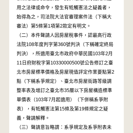
用之法律或命令，發生有牴觸憲法之疑義者，
始得為之，司法院大法官審理案件法（下稱大
審法）第5條第1項第2款定有明文。
（二）本件聲請人因房屋稅事件，認最高行政
法院108年度判字第360號判決（下稱確定終局
判決），所適用臺北市政府中華民國103年2月
11日府財稅字第10330000500號公告修訂之臺
北市房屋標準價格及房屋現值評定作業要點第2
點（下稱系爭規定）、臺北市房屋街路等級調
整率表及增訂之臺北市35層以下房屋構造標準
單價表（103年7月起適用）（下併稱系爭附
表），有牴觸憲法第15條及第19條規定之疑
義，聲請解釋。
（三）聲請意旨略謂：系爭規定及系爭附表未