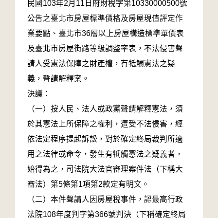
民國103年2月11日府財稅字第10330000500號
公告之臺北市房屋標準價格及房屋現值評定作
業要點、臺北市36層以上房屋構造標準單價表
及臺北市房屋街路等級調整率表，不法侵害聲
請人受憲法保障之財產權，有牴觸憲法之疑
義，聲請解釋案。
決議：
（一）按人民、法人或政黨聲請解釋憲法，須
於其憲法上所保障之權利，遭受不法侵害，經
依法定程序提起訴訟，對於確定終局裁判所適
用之法律或命令，發生有牴觸憲法之疑義者，
始得為之，司法院大法官審理案件法（下稱大
審法）第5條第1項第2款定有明文。
（二）本件聲請人因房屋稅事件，認最高行政
法院108年度判字第366號判決（下稱確定終局