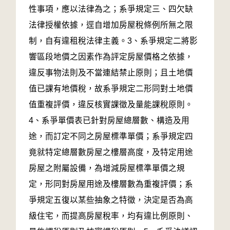
性事項，應以法律為之；系爭規定三、四欠缺
法律授權依據，逕自增加房屋稅條例所無之限
制，自有違租稅法律主義。3、系爭規定二將影
響區段地價之因素作為評定房屋價格之依據，
違反事物法則及不當連結禁止原則；且土地價
值已課有地價稅，故系爭規定二形同對土地價
值重複評價，違反核實課徵及量能課稅原則。
4、系爭單價表已針對房屋總層數、構造及用
途，而訂定不同之房屋標準單價；系爭規定四
竟就特定總層數房屋之樓層高度，及特定用途
房屋之附屬設備，為增減房屋標準單價之規
定，形同對房屋用途及樓層數為重複評價；系
爭規定五復以某些抽象之特徵，決定是否為高
級住宅，而提高房屋稅率，均有違比例原則、