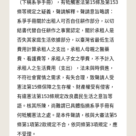
（下稱系爭手冊），有牴觸憲法第15條及第153
條等規定之疑義，聲請解釋。聲請意旨略謂：
系爭手冊關於出租人可否自任耕作部分，以切
結書代替自任耕作之事實認定，關於承租人是
否失其家庭生活依據部分，以臺灣省最低生活
費用計算承租人之支出，承租人母親之醫藥
費、看護費等，承租人子女之學費，不予計入
承租人之生活費用（支出），法未與時俱進，
不符社會實情之需求，有失合理，致聲請人受
憲法第15條保障之生存權、財產權受有侵害，
有違憲法第153條規定改良農民生活之意旨等
語。核其所陳，尚難謂已具體指摘系爭手冊有
何牴觸憲法之處。是本件聲請，核與大審法第5
條第1項第2款規定不合，依同條第3項規定，應
不受理。