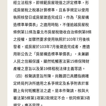
經立法程序，即規範房屋現值之評定標準，形
成房屋稅之稅基計算標準，且系爭規定以使用
執照核發日或房屋建造完成日，作為「房屋構
造標準單價表」之適用時點，不僅逾越房屋稅
條例第11條及臺北市房屋稅徵收自治條例第8條
之授權，並驟然要求使用執照於103年7月後核
發者，或房屋於103年7月後建造完成者，應適
用新公告之「房屋構造標準單價表」，未兼顧
人民之信賴保護，顯然牴觸憲法第15條保障財
產權之意旨以及第19條租稅法律主義等語。
（四）核聲請意旨所陳，尚難謂已具體指摘確
定終局判決所適用之系爭規定及系爭附表於客
觀上有何牴觸憲法之處。是本件聲請，核與大
審法第5條第1項第2款規定不合，依同條第3項
規定，應不受理。