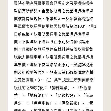
買時不動產評價委員會已評定之房屋構造標準
單價有所預見，自應依斯時之房屋構造標準單
價核計房屋現值，系爭規定一及系爭新構造標
準單價表以房屋使用執照核發時點於103年7月1
日前或後，決定所應適用之房屋構造標準單
價，不但違反不溯及既往原則及信賴保護原
則，且顯係以與房屋建造材料等造價及實質負
稅能力無關事項，決定所應適用之房屋構造標
準單價，違反不當連結禁止原則、量能課稅原
則及租稅平等原則，與憲法第15條保障財產權
之意旨有違。3、（1）系爭規定二所列判斷高
級住宅之8款特徵：「獨棟建築」、「外觀豪
華」、「地段絕佳」、「景觀甚好」、「每層
戶少」、「戶戶車位」、「保全嚴密」、「管
理週全」，依該規定之文義、目的觀之，皆過