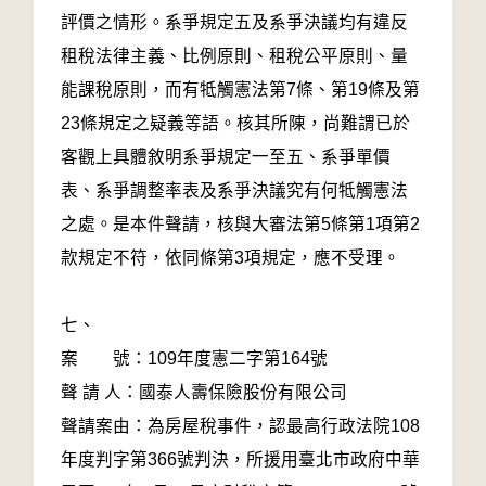
評價之情形。系爭規定五及系爭決議均有違反
租稅法律主義、比例原則、租稅公平原則、量
能課稅原則，而有牴觸憲法第7條、第19條及第
23條規定之疑義等語。核其所陳，尚難謂已於
客觀上具體敘明系爭規定一至五、系爭單價
表、系爭調整率表及系爭決議究有何牴觸憲法
之處。是本件聲請，核與大審法第5條第1項第2
款規定不符，依同條第3項規定，應不受理。
七、
案 號：109年度憲二字第164號
聲 請 人：國泰人壽保險股份有限公司
聲請案由：為房屋稅事件，認最高行政法院108
年度判字第366號判決，所援用臺北市政府中華