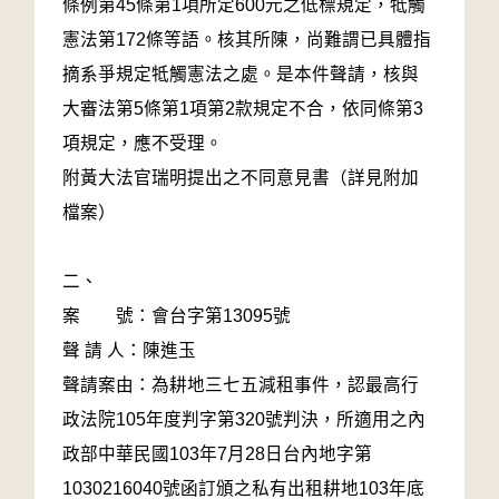
條例第45條第1項所定600元之低標規定，牴觸
憲法第172條等語。核其所陳，尚難謂已具體指
摘系爭規定牴觸憲法之處。是本件聲請，核與
大審法第5條第1項第2款規定不合，依同條第3
項規定，應不受理。
附黃大法官瑞明提出之不同意見書（詳見附加
檔案）
二、
案 號：會台字第13095號
聲 請 人：陳進玉
聲請案由：為耕地三七五減租事件，認最高行
政法院105年度判字第320號判決，所適用之內
政部中華民國103年7月28日台內地字第
1030216040號函訂頒之私有出租耕地103年底