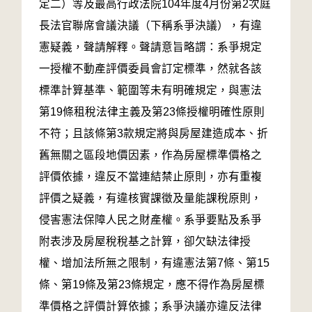
定二）等及最高行政法院104年度4月份第2次庭
長法官聯席會議決議（下稱系爭決議），有違
憲疑義，聲請解釋。聲請意旨略謂：系爭規定
一授權不動產評價委員會訂定標準，然就各該
標準計算基準、範圍等未有明確規定，與憲法
第19條租稅法律主義及第23條授權明確性原則
不符；且該條第3款規定將與房屋建造成本、折
舊無關之區段地價因素，作為房屋標準價格之
評價依據，違反不當連結禁止原則，亦有重複
評價之疑義，有違核實課徵及量能課稅原則，
侵害憲法保障人民之財產權。系爭要點及系爭
附表涉及房屋稅稅基之計算，卻欠缺法律授
權、增加法所無之限制，有違憲法第7條、第15
條、第19條及第23條規定，應不得作為房屋標
準價格之評價計算依據；系爭決議亦違反法律