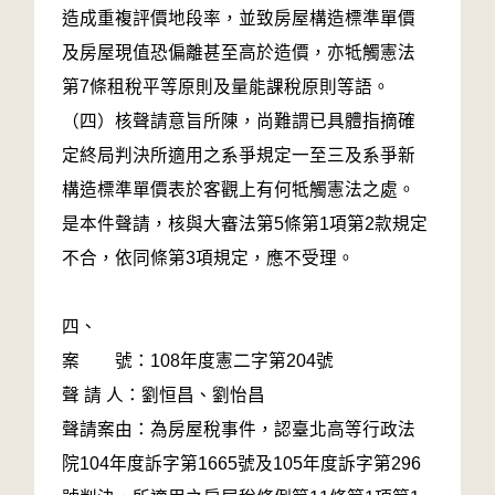
造成重複評價地段率，並致房屋構造標準單價
及房屋現值恐偏離甚至高於造價，亦牴觸憲法
第7條租稅平等原則及量能課稅原則等語。
（四）核聲請意旨所陳，尚難謂已具體指摘確
定終局判決所適用之系爭規定一至三及系爭新
構造標準單價表於客觀上有何牴觸憲法之處。
是本件聲請，核與大審法第5條第1項第2款規定
不合，依同條第3項規定，應不受理。
四、
案 號：108年度憲二字第204號
聲 請 人：劉恒昌、劉怡昌
聲請案由：為房屋稅事件，認臺北高等行政法
院104年度訴字第1665號及105年度訴字第296