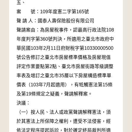
五、
案 號：109年度憲二字第165號
聲 請 人：國泰人壽保險股份有限公司
聲請案由：為房屋稅事件，認最高行政法院108
年度判字第360號判決，所適用之臺北市政府中
華民國103年2月11日府財稅字第10330000500
號公告修訂之臺北市房屋標準價格及房屋現值
評定作業要點第2點、臺北市房屋街路等級調整
率表及增訂之臺北市35層以下房屋構造標準單
價表（103年7月起適用），有牴觸憲法第15條
及第19條規定之疑義，聲請解釋案。
決議：
（一）按人民、法人或政黨聲請解釋憲法，須
於其憲法上所保障之權利，遭受不法侵害，經
依法定程序提起訴訟，對於確定終局裁判所適