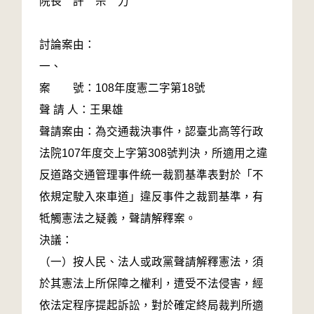
院長 許 宗 力
討論案由：
一、
案 號：108年度憲二字第18號
聲 請 人：王果雄
聲請案由：為交通裁決事件，認臺北高等行政
法院107年度交上字第308號判決，所適用之違
反道路交通管理事件統一裁罰基準表對於「不
依規定駛入來車道」違反事件之裁罰基準，有
牴觸憲法之疑義，聲請解釋案。
決議：
（一）按人民、法人或政黨聲請解釋憲法，須
於其憲法上所保障之權利，遭受不法侵害，經
依法定程序提起訴訟，對於確定終局裁判所適