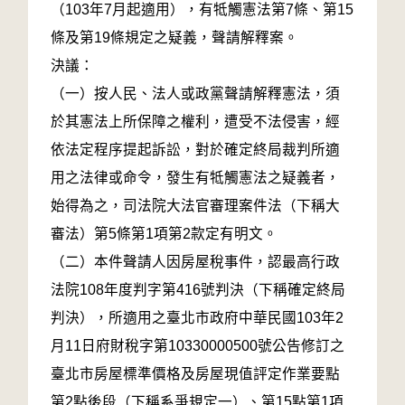
（103年7月起適用），有牴觸憲法第7條、第15
條及第19條規定之疑義，聲請解釋案。
決議：
（一）按人民、法人或政黨聲請解釋憲法，須
於其憲法上所保障之權利，遭受不法侵害，經
依法定程序提起訴訟，對於確定終局裁判所適
用之法律或命令，發生有牴觸憲法之疑義者，
始得為之，司法院大法官審理案件法（下稱大
審法）第5條第1項第2款定有明文。
（二）本件聲請人因房屋稅事件，認最高行政
法院108年度判字第416號判決（下稱確定終局
判決），所適用之臺北市政府中華民國103年2
月11日府財稅字第10330000500號公告修訂之
臺北市房屋標準價格及房屋現值評定作業要點
第2點後段（下稱系爭規定一）、第15點第1項