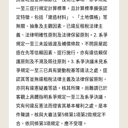
一至三逕行規定計算標準，且計算標準擴張認
定特徵，包括「建造材料」、「土地價格」等
無關、抽象及主觀因素，已違反租稅法律主
義、法律明確性原則及法律保留原則。2. 系爭
規定一至三未設過渡及補償條款，不問房屋起
造在先等信賴因素，逕行施行，亦有違信賴保
護原則及不溯及既往原則。3. 系爭決議未見系
爭規定一至三已具有變動稅基等違法之處，逕
認其等並無違租稅法律主義及法律保留原則，
亦同有違憲疑義等語。核其所陳，尚難謂已於
客觀上具體指明系爭規定一至三及系爭決議，
究有何違反憲法而侵害其基本權利之處。是本
件聲請，核與大審法第5條第1項第2款規定不
合，依同條第3項規定，應不受理。