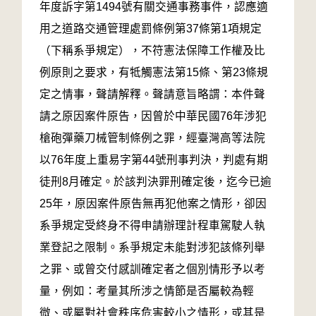
年度訴字第1494號有關交通事務事件，認應適
用之道路交通管理處罰條例第37條第1項規定
（下稱系爭規定），不符憲法保障工作權及比
例原則之要求，有牴觸憲法第15條、第23條規
定之情事，聲請解釋。聲請意旨略謂：本件聲
請之原因案件原告，因曾於中華民國76年涉犯
槍砲彈藥刀械管制條例之罪，經臺灣高等法院
以76年度上重易字第44號刑事判決，判處有期
徒刑8月確定。於該判決罪刑確定後，迄今已逾
25年，原因案件原告無再犯他案之情形，卻因
系爭規定受終身不得申請辦理計程車駕駛人執
業登記之限制。系爭規定未能對涉犯該條列舉
之罪、或曾交付感訓確定者之個別情形予以考
量，例如：考量其所涉之情節是否屬較為輕
微、或屬對社會秩序危害較小之情形，或其是