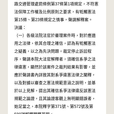
路交通管理處罰條例第37條第1項規定，不符憲
法保障工作權及比例原則之要求，有牴觸憲法
第15條、第23條規定之情事，聲請解釋案。
決議：
（一）各級法院法官於審理案件時，對於應適
用之法律，依其合理之確信，認為有牴觸憲法
之疑義，以之為先決問題，裁定停止訴訟程
序，聲請本院大法官解釋者，須確信系爭之法
律違憲，顯然於該案件之裁判結果有影響，並
應於聲請書內詳敘其對系爭違憲法律之闡釋，
以及對據以審查之憲法規範意涵之說明，並基
於以上見解，提出其確信系爭法律違反該憲法
規範之論證，且其論證客觀上無明顯錯誤者，
始足當之，本院釋字第371號、第572號及第