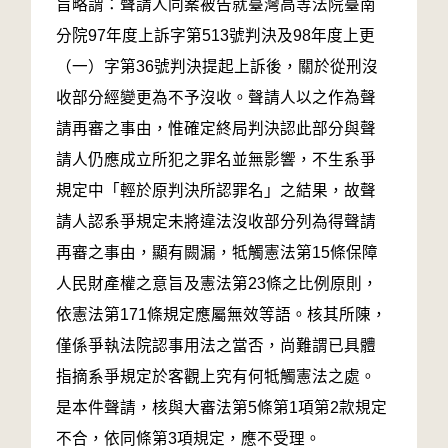
旨略謂：聲請人同案被告就臺灣高等法院臺南
分院97年度上訴字第513號判決及98年度上更
（一）字第36號判決提起上訴後，關於從刑沒
收部分經變更為不予沒收。聲請人以之作為聲
請再審之事由，惟確定終局判決認此部分與聲
請人仍應成立所犯之罪名並無影響，不生系爭
規定中「輕於原判決所認罪名」之結果，故聲
請人認系爭規定未將違法沒收部分列為得聲請
再審之事由，顯有闕漏，牴觸憲法第15條保障
人民財產權之意旨及憲法第23條之比例原則，
依憲法第171條規定應屬無效等語。核其所陳，
僅係爭執法院認事用法之當否，尚難謂已具體
指摘系爭規定於客觀上究有何牴觸憲法之處。
是本件聲請，核與大審法第5條第1項第2款規定
不合，依同條第3項規定，應不受理。