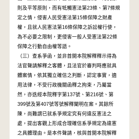
則及平等原則，而有牴觸憲法第23條、第7條規
定之情，侵害人民受憲法第15條保障之財產
權，且就人民憲法第16條保障之訴訟權行使，
為不必要之限制，更侵害一般人受憲法第22條
保障之行動自由權等語。
（三）查系爭函，並非首開本院解釋釋示得為
法官聲請解釋之客體，且法官於審判時應就具
體案情，依其獨立確信之判斷，認定事實，適
用法律，不受行政機關函釋之拘束，乃屬當
然，亦迭經本院釋字第137號、第216號、第
399號及第407號等號解釋闡明在案。其餘所
陳，尚難謂已就系爭規定究有何違反憲法之
處，提出客觀上形成合理確信系爭規定為違憲
之具體理由。是本件聲請，核與首開本院解釋