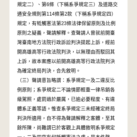
規定二）、第6條（下稱系爭規定三）及道路交
通安全規則第114條第2款（下稱系爭規定四）
規定，有牴觸憲法第23條法律保留原則及比例
原則之疑義，聲請解釋。查聲請人曾就前開臺
灣臺南地方法院行政訴訟判決提起上訴，經前
開高雄高等行政法院判決，以無理由而駁回其
上訴，故本案應以前開高雄高等行政法院判決
為確定終局判決，合先敘明。
（三）聲請意旨略謂：系爭規定一及二違反比
例原則；系爭規定二不論情節輕重一律吊銷各
級駕照，處罰過於嚴厲，已逾必要程度、有違
體系正義等語。惟查系爭規定三未經確定終局
判決所適用，自不得為聲請解釋之客體，至其
餘所陳，尚難謂已於客觀上具體敘明系爭規定