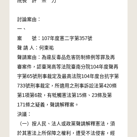
院長 許 宗 力
討論案由：
一、
案 號：107年度憲二字第357號
聲 請 人：何東祐
聲請案由：為違反毒品危害防制條例等罪及再
審案件，認臺灣高等法院臺南分院104年度聲再
字第65號刑事裁定及最高法院104年度台抗字第
733號刑事裁定，所適用之刑事訴訟法第420條
第1項第6款，有牴觸憲法第15條、23條及第
171條之疑義，聲請解釋案。
決議：
（一）按人民、法人或政黨聲請解釋憲法，須
於其憲法上所保障之權利，遭受不法侵害，經