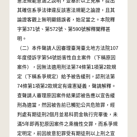
憲法規範意涵之說明，並基於以上見解，提出
其確信系爭法律違反該憲法規範之論證，且其
論證客觀上無明顯錯誤者，始足當之。本院釋
字第371號、第572號、第590號解釋闡釋甚
明。
（二）本件聲請人因審理臺灣臺北地方法院107
年度侵訴字第54號妨害性自主案件（下稱原因
案件），因無法適用刑法第74條第1項第2款規
定（下稱系爭規定）給予被告緩刑，認刑法第
74條第1項第2款規定有違憲疑義，聲請解釋。
查聲請人審理原因案件結果認被告應以宣告緩
刑為適當，然因被告前已觸犯公共危險罪，經
判處有期徒刑2個月並易科罰金執行完畢後，未
滿5年即再犯原因案件之乘機性交罪，而系爭規
定明定，前因故意犯罪受有期徒刑以上刑之宣