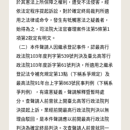
於其憲法上所保障之權利，遭受不法侵害，經
依法定程序提起訴訟，對於確定終局裁判所適
用之法律或命令，發生有牴觸憲法之疑義者，
始得為之，司法院大法官審理案件法第5條第1
項第2款定有明文。
（二）本件聲請人因繼承登記事件，認最高行
政法院103年度判字第539號判決及臺北高等行
政法院103年度訴字第61號判決，所適用之繼承
登記法令補充規定第13點（下稱系爭規定）及
最高法院91年台上字第863號民事判例（下稱系
爭判例），有違憲疑義，聲請解釋暨暫時處
分。查聲請人前曾就上開臺北高等行政法院判
決提起上訴，業經前開最高行政法院判決以無
理由駁回，是本件聲請應以前開最高行政法院
判決為確定終局判決。次查聲請人前曾就同一