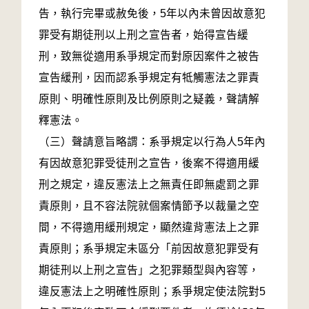
告，執行完畢或赦免後，5年以內未曾因故意犯
罪受有期徒刑以上刑之宣告者，始得宣告緩
刑，致無從適用系爭規定而對原因案件之被告
宣告緩刑，因而認系爭規定有牴觸憲法之罪責
原則、明確性原則及比例原則之疑義，聲請解
釋憲法。
（三）聲請意旨略謂：系爭規定以行為人5年內
有因故意犯罪受徒刑之宣告，後案不得適用緩
刑之規定，違反憲法上之無責任即無處罰之罪
責原則，且不容法院就個案情節予以裁量之空
間，不得適用緩刑規定，顯然違背憲法上之罪
責原則；系爭規定未區分「前因故意犯罪受有
期徒刑以上刑之宣告」之犯罪類型與內容等，
違反憲法上之明確性原則；系爭規定使法院對5