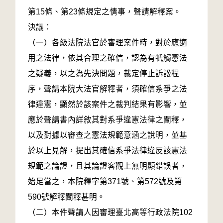
第15條、第23條規定之情事，聲請解釋案。
決議：
（一）各級法院法官於審理案件時，對於應適
用之法律，依其合理之確信，認為有牴觸憲法
之疑義，以之為先決問題，裁定停止訴訟程
序，聲請本院大法官解釋者，須確信系爭之法
律違憲，顯然於該案件之裁判結果有影響，並
應於聲請書內詳敘其對系爭違憲法律之闡釋，
以及對據以審查之憲法規範意涵之說明，並基
於以上見解，提出其確信系爭法律違反該憲法
規範之論證，且其論證客觀上無明顯錯誤者，
始足當之，本院釋字第371號、第572號及第
590號解釋闡釋甚明。
（二）本件聲請人因審理臺北高等行政法院102