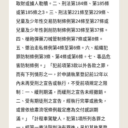
取財或擄人勒贖。二、刑法第184條、第185條
或第185條之3。三、刑法第221條至第229條、
兒童及少年性交易防制條例第24條至第27條或
兒童及少年性剝削防制條例第33條至第37條。
四、槍砲彈藥刀械管制條例第7條或第8條。
五、懲治走私條例第4條至第6條。六、組織犯
罪防制條例第3條、第4條或第6條。七、毒品危
害防制條例。」「犯前項第3款以外各款之罪，
而有下列情形之一，於申請執業登記前12年以
內未再受刑之宣告或執行，不受前項規定之限
制：一、緩刑期滿，而緩刑之宣告未經撤銷。
二、受有期徒刑之宣告，經執行完畢或赦免，
或曾依檢肅流氓條例裁定應為交付感訓期
滿。」「計程車駕駛人，犯第1項所列各罪之
一，經第一審法院判決有罪後，吊扣其執業登