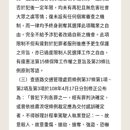
否於犯後一定年限，均未有再犯且無危害社會
大眾之虞等情；復未設有任何個案審查之機
制，而一律均予終身剝奪其選擇此項職業之自
由，完全不給予涉犯者改過自新之機會。此項
限制不但有違對於犯罪者服刑後應予更生保護
之宗旨，亦已過度限制人民選擇工作之自由，
有違憲法第15條保障工作權之意旨及第23條比
例原則等語。
（三）查道路交通管理處罰條例第37條第1項、
第2項及第3項於108年4月17日分別修正公布
為：「曾犯下列各罪之一，經有罪判決確定，
或曾依檢肅流氓條例裁定應為交付感訓確定
者，不得辦理計程車駕駛人執業登記：一、故
意殺人、故意重傷、搶劫、搶奪、強盜、恐嚇