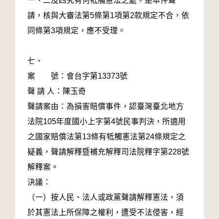
一、二及四究有何牴觸憲法之處。是本件聲
請，核與大審法第5條第1項第2款規定不合，依
同條第3項規定，應不受理。
七、
案 號：會台字第13373號
聲 請 人：陳玉奇
聲請案由：為損害賠償事件，認臺灣臺北地方
法院105年度國小上字第4號民事判決，所適用
之國家賠償法第13條有牴觸憲法第24條規定之
疑義，聲請解釋暨補充解釋司法院釋字第228號
解釋案。
決議：
（一）按人民、法人或政黨聲請解釋憲法，須
於其憲法上所保障之權利，遭受不法侵害，經