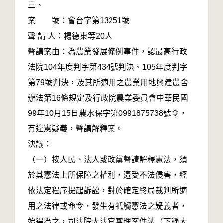
三、
案 號：會台字第13251號
聲 請 人：楊德東等20人
聲請案由：為農業發展條例事件，認最高行政
法院104年度判字第434號判決、105年度判字
第79號判決，及其所適用之農業用地興建農舍
辦法第16條規定及行政院農業委員會中華民國
99年10月15日農水保字第0991875738號令，
有違憲疑義，聲請解釋案。
決議：
（一）按人民、法人或政黨聲請解釋憲法，須
於其憲法上所保障之權利，遭受不法侵害，經
依法定程序提起訴訟，對於確定終局裁判所適
用之法律或命令，發生有牴觸憲法之疑義者，
始得為之，司法院大法官審理案件法（下稱大