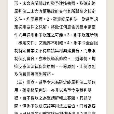
形，未命宜蘭縣政府發予建造執照，及確定終
局判決二未命宜蘭縣政府交付其所聲請之核定
文件，均屬違憲。2、確定終局判決一對系爭規
定適用要件之見解，將致任何農舍興建申請案
件均無適用系爭規定之可能。3、系爭規定所稱
「核定文件」文義亦不明確。4、系爭令全面限
制特定農業區不得申請集村興建農舍，而未限
制個別農舍，亦未設過渡條款。上述等情，均
違反憲法法律保留原則、平等原則、比例原則
及信賴保護原則等語。
（三）惟查，系爭令未為確定終局判決二所適
用，確定終局判決一亦非以系爭令為裁判基
礎，自不得以之為聲請解釋之客體。其餘所
陳，僅係爭執法院認事用法之當否，尚難謂客
觀上已具體敘明確定終局判決所適用之法令究