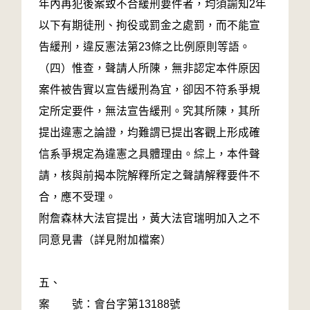
年內再犯後案致不合緩刑要件者，均須諭知2年
以下有期徒刑、拘役或罰金之處罰，而不能宣
告緩刑，違反憲法第23條之比例原則等語。
（四）惟查，聲請人所陳，無非認定本件原因
案件被告實以宣告緩刑為宜，卻因不符系爭規
定所定要件，無法宣告緩刑。究其所陳，其所
提出違憲之論證，均難謂已提出客觀上形成確
信系爭規定為違憲之具體理由。綜上，本件聲
請，核與前揭本院解釋所定之聲請解釋要件不
合，應不受理。
附詹森林大法官提出，黃大法官瑞明加入之不
同意見書（詳見附加檔案）
五、
案 號：會台字第13188號