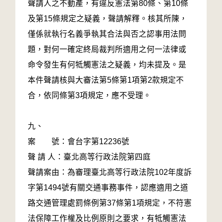
聲請人之不動產，有違反憲法第80條、第10條
及第15條規定之疑義，聲請解釋。核其所陳，
僅係就執行名義爭執其合法與否之認事用法問
題，對何一確定終局裁判所適用之何一法律或
命令發生有何牴觸憲法之疑義，均未提及。是
本件聲請核與大審法第5條第1項第2款規定不
合，依同條第3項規定，應不受理。
九、
案 號：會台字第12236號
聲 請 人：臺北高等行政法院第四庭
聲請案由：為審理臺北高等行政法院102年度訴
字第1494號有關交通事務事件，認應適用之道
路交通管理處罰條例第37條第1項規定，不符憲
法保障工作權及比例原則之要求，有牴觸憲法