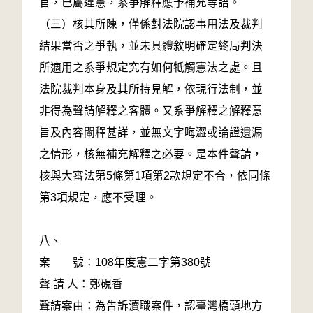
官，已屬違憲，系爭解釋應予補充等語。
（三）核其所陳，僅係對法院認事用法及裁判
結果當否之爭執，並未具體敘明確定終局判決
所適用之系爭規定究有如何牴觸憲法之處。且
法院裁判本身及其所持見解，依現行法制，並
非得為聲請解釋之客體。又系爭解釋之解釋意
旨及內容闡釋甚詳，並無文字晦澀或論證遺漏
之情形，核無補充解釋之必要。是本件聲請，
核與大審法第5條第1項第2款規定不合，依同條
第3項規定，應不受理。
八、
案 號：108年度憲二字第380號
聲 請 人：鄭硯香
聲請案由：為告訴瀆職案件，認臺灣橋頭地方