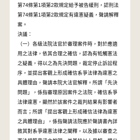
第74條第1項第2款規定給予被告緩刑，認刑法
第74條第1項第2款規定有違憲疑義，聲請解釋
案。
決議：
（一）各級法院法官於審理案件時，對於應適
用之法律，依其合理之確信，認為有牴觸憲法
之疑義，得以之為先決問題，裁定停止訴訟程
序，並提出客觀上形成確信系爭法律為違憲之
具體理由，聲請本院大法官解釋。所謂「先決
問題」，係指審理原因案件之法院，確信系爭
法律違憲，顯然於該案件之裁判結果有影響者
而言；所謂「提出客觀上形成確信法律為違憲
之具體理由」，係指聲請法院應於聲請書內詳
敘其對系爭違憲法律之闡釋，以及據以審查之