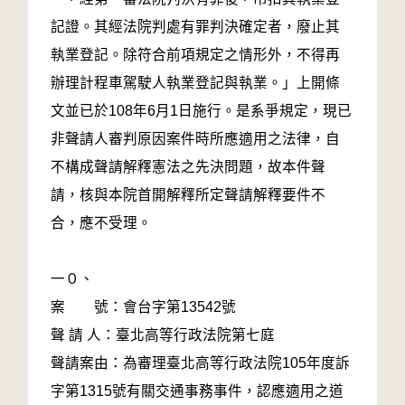
記證。其經法院判處有罪判決確定者，廢止其
執業登記。除符合前項規定之情形外，不得再
辦理計程車駕駛人執業登記與執業。」上開條
文並已於108年6月1日施行。是系爭規定，現已
非聲請人審判原因案件時所應適用之法律，自
不構成聲請解釋憲法之先決問題，故本件聲
請，核與本院首開解釋所定聲請解釋要件不
合，應不受理。
一０、
案 號：會台字第13542號
聲 請 人：臺北高等行政法院第七庭
聲請案由：為審理臺北高等行政法院105年度訴
字第1315號有關交通事務事件，認應適用之道