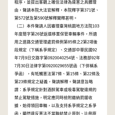
程序，並提出客觀上確信法律為違憲之具體理
由，聲請本院大法官解釋，本院釋字第371號、
第572號及第590號解釋闡釋甚明。
（二）本件聲請人因審理臺灣桃園地方法院103
年度簡字第26號返還移置保管車輛事件，所適
用之道路交通管理處罰條例第85條之2第2項後
段規定（下稱系爭規定）、交通部中華民國92
年7月9日交路字第0920040254號、法務部92年
7月30日法律字第0920029655號函（下併稱系
爭函），有牴觸憲法第7條、第15條、第22條及
第23條規定之疑義，聲請解釋。聲請意旨略
謂：系爭規定針對酒醉駕車或吸毒駕駛違規的
禁止駕駛措施，明定應同時檢附繳納罰鍰收
據，始得領回車輛，以及支持系爭規定之系爭
函，顯然違反憲法不當聯結禁止原則、比例原