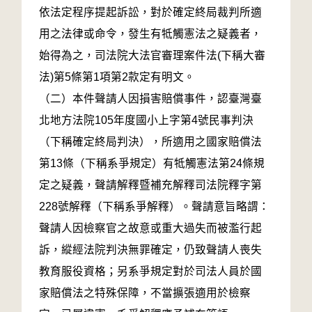
依法定程序提起訴訟，對於確定終局裁判所適
用之法律或命令，發生有牴觸憲法之疑義者，
始得為之，司法院大法官審理案件法(下稱大審
法)第5條第1項第2款定有明文。
（二）本件聲請人因損害賠償事件，認臺灣臺
北地方法院105年度國小上字第4號民事判決
（下稱確定終局判決），所適用之國家賠償法
第13條（下稱系爭規定）有牴觸憲法第24條規
定之疑義，聲請解釋暨補充解釋司法院釋字第
228號解釋（下稱系爭解釋）。聲請意旨略謂：
聲請人因檢察官之故意或重大過失而被濫行起
訴，縱經法院判決無罪確定，仍致聲請人喪失
教育服役資格；另系爭規定對於司法人員於國
家賠償法之特殊保障，不當擴張適用於檢察