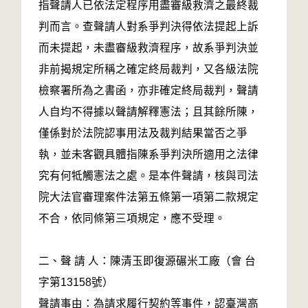
指聲請人已依法定程序用盡審級救濟之最終裁
判而言。查聲請人對系爭判決得依法提起上訴
而未提起，未盡審級救濟程序，故系爭判決並
非前揭規定所稱之確定終局裁判，又各級法院
檢察署所為之書函，亦非確定終局裁判，聲請
人自均不得據以聲請解釋憲法；且其餘所陳，
僅係對於法院認事用法及裁判結果當否之爭
執，並未客觀具體指陳系爭判決所適用之法律
究有何牴觸憲法之處。是本件聲請，核與司法
院大法官審理案件法第五條第一項第二款規定
不合，依同條第三項規定，應不受理。
二、聲 請 人：陳清玉即復源碾米工廠（會 台
字第13158號）
聲請事由：為請求履行契約等事件，認臺灣高