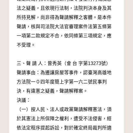
法之疑義，且依現行法制，法院判決本身及其
所持見解，尚非得為聲請解釋之客體。是本件
聲請，核與司法院大法官審理案件法第五條第
一項第二款規定不合，依同條第三項規定，應
不受理。
三、聲 請 人：曾秀英（會 台 字第13273號）
聲請事由：為遷讓房屋等事件，認臺灣高雄地
方法院一０四年度簡上字第一六二號民事判
決，有違憲之疑義，聲請解釋案。
決議：
（一）按人民、法人或政黨聲請解釋憲法，須
於其憲法上所保障之權利，遭受不法侵害，經
依法定程序提起訴訟，對於確定終局裁判所適