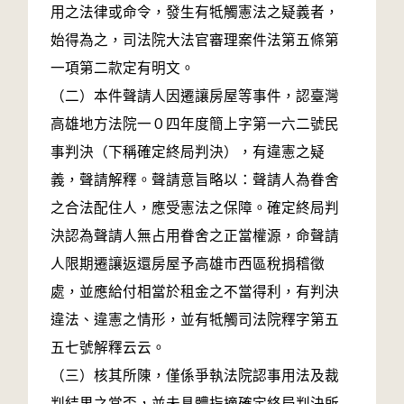
用之法律或命令，發生有牴觸憲法之疑義者，
始得為之，司法院大法官審理案件法第五條第
一項第二款定有明文。
（二）本件聲請人因遷讓房屋等事件，認臺灣
高雄地方法院一０四年度簡上字第一六二號民
事判決（下稱確定終局判決），有違憲之疑
義，聲請解釋。聲請意旨略以：聲請人為眷舍
之合法配住人，應受憲法之保障。確定終局判
決認為聲請人無占用眷舍之正當權源，命聲請
人限期遷讓返還房屋予高雄市西區稅捐稽徵
處，並應給付相當於租金之不當得利，有判決
違法、違憲之情形，並有牴觸司法院釋字第五
五七號解釋云云。
（三）核其所陳，僅係爭執法院認事用法及裁
判結果之當否，並未具體指摘確定終局判決所