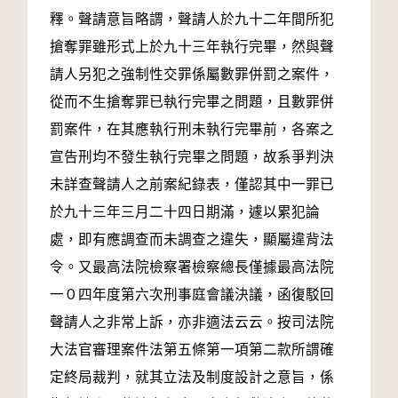
釋。聲請意旨略謂，聲請人於九十二年間所犯
搶奪罪雖形式上於九十三年執行完畢，然與聲
請人另犯之強制性交罪係屬數罪併罰之案件，
從而不生搶奪罪已執行完畢之問題，且數罪併
罰案件，在其應執行刑未執行完畢前，各案之
宣告刑均不發生執行完畢之問題，故系爭判決
未詳查聲請人之前案紀錄表，僅認其中一罪已
於九十三年三月二十四日期滿，遽以累犯論
處，即有應調查而未調查之違失，顯屬違背法
令。又最高法院檢察署檢察總長僅據最高法院
一０四年度第六次刑事庭會議決議，函復駁回
聲請人之非常上訴，亦非適法云云。按司法院
大法官審理案件法第五條第一項第二款所謂確
定終局裁判，就其立法及制度設計之意旨，係