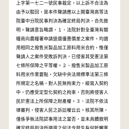
上字第一七二一號民事裁定，以上訴不合法為
由予以駁回，是本件聲請應以上開臺灣高等法
院臺中分院民事判決為確定終局判決，合先敘
明。聲請意旨略謂，１、法院針對全臺灣有關
糧商向農糧署申請退還優惠價差之案件，均適
用相同之撥售米製品加工原料用米合約，惟僅
聲請人之案件受敗訴判決，已侵害其受憲法第
七條所保障之平等權。２、撥售米製品加工原
料用米作業要點，欠缺中央法規標準法第三條
所規定之名稱，對人民無拘束力，縱寫入契約
中，仍應受定型化契約之拘束，否則將侵害人
民於憲法上所保障之財產權。３、法院不依法
律審判，侵害人民之訴訟權云云。核其所陳，
僅係爭執法院認事用法之當否，並未具體敘明
確定終局判決所適用之何法令發生有何牴觸憲