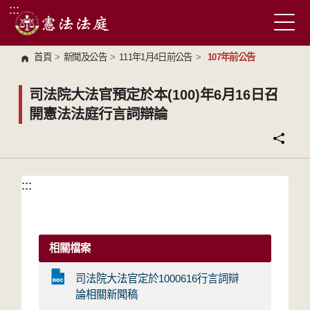
:::
跳到主要內容區塊
首頁
>
新聞及公告
>
111年1月4日前公告
>
107年前公告
司法院大法官預定於本(100)年6月16日召
開憲法法庭行言詞辯論
:::
:::
相關檔案
司法院大法官定於1000616行言詞辯
論相關新聞稿