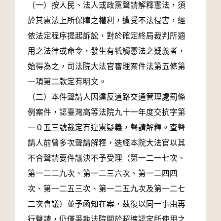
（一）按人民、法人或政黨聲請解釋憲法，須
於其憲法上所保障之權利，遭受不法侵害，經
依法定程序提起訴訟，對於確定終局裁判所適
用之法律或命令，發生有牴觸憲法之疑義者，
始得為之，司法院大法官審理案件法第五條第
一項第二款定有明文。
（二）本件聲請人因違反道路交通管理處罰條
例案件，認臺灣高等法院九十一年度交抗字第
一０五三號裁定有違憲疑義，聲請解釋。查聲
請人前曾多次聲請解釋，迭經本院大法官以其
不合聲請要件議決不予受理（第一二一七次、
第一二二九次、第一二三六次、第一二四四
次、第一二五三次、第一二五九次及第一二七
二次會議）並予函知在案，茲復以同一事由再
行聲請，仍僅爭執法院關於超速認定所使用之