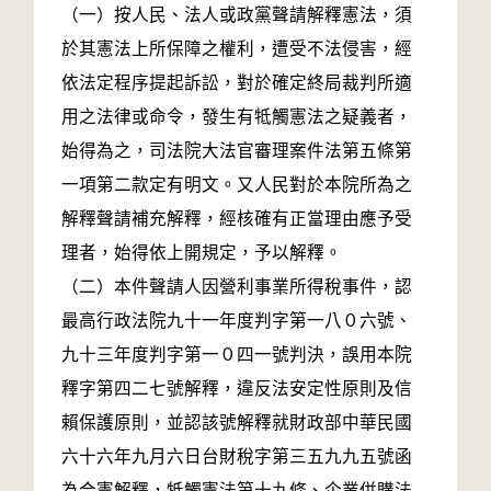
（一）按人民、法人或政黨聲請解釋憲法，須
於其憲法上所保障之權利，遭受不法侵害，經
依法定程序提起訴訟，對於確定終局裁判所適
用之法律或命令，發生有牴觸憲法之疑義者，
始得為之，司法院大法官審理案件法第五條第
一項第二款定有明文。又人民對於本院所為之
解釋聲請補充解釋，經核確有正當理由應予受
理者，始得依上開規定，予以解釋。
（二）本件聲請人因營利事業所得稅事件，認
最高行政法院九十一年度判字第一八０六號、
九十三年度判字第一０四一號判決，誤用本院
釋字第四二七號解釋，違反法安定性原則及信
賴保護原則，並認該號解釋就財政部中華民國
六十六年九月六日台財稅字第三五九九五號函
為合憲解釋，牴觸憲法第十九條、企業併購法