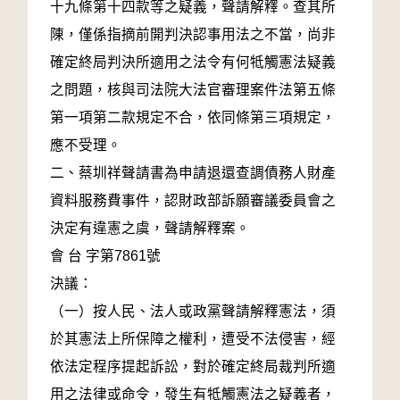
十九條第十四款等之疑義，聲請解釋。查其所
陳，僅係指摘前開判決認事用法之不當，尚非
確定終局判決所適用之法令有何牴觸憲法疑義
之問題，核與司法院大法官審理案件法第五條
第一項第二款規定不合，依同條第三項規定，
應不受理。
二、蔡圳祥聲請書為申請退還查調債務人財產
資料服務費事件，認財政部訴願審議委員會之
決定有違憲之虞，聲請解釋案。
會 台 字第7861號
決議：
（一）按人民、法人或政黨聲請解釋憲法，須
於其憲法上所保障之權利，遭受不法侵害，經
依法定程序提起訴訟，對於確定終局裁判所適
用之法律或命令，發生有牴觸憲法之疑義者，