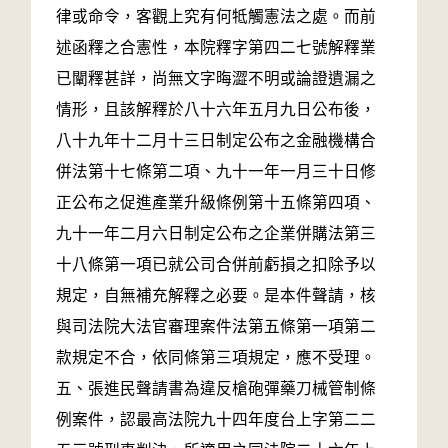
律或命令，客觀上究有何牴觸憲法之處。而前
述函釋之合憲性，本院釋字第四二七號解釋業
已闡釋甚詳，尚無文字晦澀不明或論證遺漏之
情形，且該解釋於八十六年五月九日公布後，
八十九年十二月十三日制定公布之金融機構合
併法第十七條第二項、九十一年一月三十日修
正公布之促進產業升級條例第十五條第四項、
九十一年二月六日制定公布之企業併購法第三
十八條第一項已就公司合併前虧損之扣除予以
規定，自無補充解釋之必要。是本件聲請，核
與司法院大法官審理案件法第五條第一項第二
款規定不合，依同條第三項規定，應不受理。
五、張進民聲請書為違反槍砲彈藥刀械管制條
例案件，認最高法院九十四年度台上字第二二