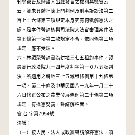
剝奪被告及辯護人出庭發言之權利與機會云
云，並未具體指陳上開判例及刑事訴訟法第二
百七十六條第三項規定本身究有何牴觸憲法之
處。是本件聲請核與司法院大法官審理案件法
第五條第一項第二款規定不合，依同條第三項
規定，應不受理。
六、林顯榮聲請書為耕地三七五租約事件，認
最高行政法院九十四年度判字第一０八五號判
決，所適用之耕地三七五減租條例第十九條第
一項、第二十條及中華民國八十九年一月二十
六日修正公布之農業發展條例第二十條第二項
規定，有違憲疑義，聲請解釋案。
會 台 字第7954號
決議：
（一）按人民、法人或政黨聲請解釋憲法，須