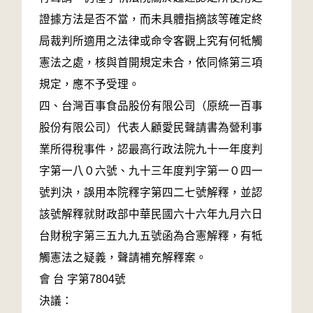
證據方法是否不當，而未具體指摘該等確定終
局裁判所適用之法律或命令客觀上究有何牴觸
憲法之處，核與首開規定未合，依同條第三項
規定，應不予受理。
四、台灣百事食品股份有限公司（原統一百事
股份有限公司）代表人顧愛民聲請書為營利事
業所得稅事件，認最高行政法院九十一年度判
字第一八０六號、九十三年度判字第一０四一
號判決，誤用本院釋字第四二七號解釋，並認
該號解釋就財政部中華民國六十六年九月六日
台財稅字第三五九九五號函為合憲解釋，有牴
觸憲法之疑義，聲請補充解釋案。
會 台 字第7804號
決議：