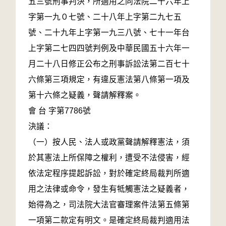
五三號刑事判決，所適用之同法院二十六年上
字第一九０七號、二十八年上字第二九七五
號、二十九年上字第一九三八號、七十一年台
上字第二七四四號判例及中華民國五十六年一
月二十八日修正公布之刑事訴訟法第二百七十
六條第三項規定，有違反憲法第八條第一項及
第十六條之疑義，聲請解釋案。
會 台 字第7786號
決議：
（一）按人民、法人或政黨聲請解釋憲法，須
於其憲法上所保障之權利，遭受不法侵害，經
依法定程序提起訴訟，對於確定終局裁判所適
用之法律或命令，發生有牴觸憲法之疑義者，
始得為之，司法院大法官審理案件法第五條第
一項第二款定有明文。是確定終局裁判適用法