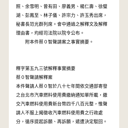
照、余雪明、曾有田、廖義男、楊仁壽、徐璧
湖、彭鳳至、林子儀、許宗力、許玉秀出席，
秘書長范光群列席。會中通過之解釋文及解釋
理由書，均經司法院以院令公布。
附本件蔡０智聲請案之事實摘要。
釋字第五九三號解釋事實摘要
蔡０智聲請解釋案
本件聲請人蔡０智於八十七年間依交通部寄發
之台北市汽車燃料使用費繳納通知單所載，繳
交汽車燃料使用費新台幣四千八百元整，惟聲
請人不服上揭徵收汽車燃料使用費之行政處
分，循序提起訴願、再訴願，遞遭決定駁回。