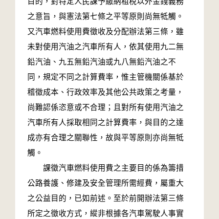
目的，對特定人民課予繳納租稅以外金錢義務
之意旨，與憲法第七條之平等原則尚無牴觸。
又汽車燃料使用費徵收及分配辦法第三條，雖
未對使用汽油之汽車所有人，依其使用九二無
鉛汽油、九五無鉛汽油或九八無鉛汽油之不
同，規定不同之計算費率，惟主管機關係基於
稽徵成本、行政效率及其他公共政策之考量，
尚難認係恣意或不合理；且對所有使用汽油之
汽車所有人採取相同之計算費率，與目的之達
成亦有合理之關聯性，故與平等原則亦尚無牴
觸。
課徵汽車燃料使用費之主要目的係為籌措
公路養護、修建及安全管理所需經費，屬重大
之公益目的，已如前述。至於前開辦法第三條
所定之徵收方式，縱非根據各汽車駕駛人事實