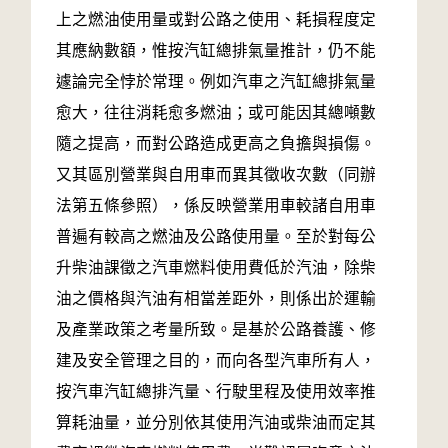
上之燃油使用量或對公路之使用、耗損程度定
其應納數額，惟按汽缸總排氣量推計，仍不能
遽論完全悖於常理。例如汽車之汽缸總排氣量
愈大，往往消耗愈多燃油；或可能因其總噸數
隨之提高，而對公路造成更高之負擔與損傷。
又其區別營業與自用車而異其徵收次數（同辦
法第五條參照），係反映營業用車較諸自用車
普遍有較高之燃油及公路使用量。至於對每公
升柴油課徵之汽車燃料使用費低於汽油，除柴
油之價格與汽油有相當差距外，則係出於運輸
及產業政策之考量所致。是基於公路養護、修
建及安全管理之目的，而向各型汽車所有人，
按汽車汽缸總排汽量、行駛里程及使用效率推
算耗油量，並分別依其使用汽油或柴油而定其