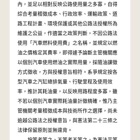
內，並足以相對反映公路使用量之多寡，自得
綜合考量稽徵成本、行政效率、運輸政策、道
路工程計畫、環境保護或其他公路法授權所為
維護之公益，作適當之政策判斷，不因公路法
使用「汽車燃料使用費」之名稱，並規定以燃
油之價格定其費率，即得遽予論斷主管機關應
以個別汽車使用燃油之實際用量，採隨油課徵
方式徵收，方與授權意旨相符。系爭規定按各
型汽車之汽缸總排氣量、行駛里程及使用效
率，推計其耗油量，以反映用路程度多寡，雖
不若以個別汽車實際耗油量計徵精確，惟乃主
管機關考量稽徵成本與技術所作之選擇，尚未
逾越公路法之授權意旨，與憲法第二十三條之
法律保留原則並無違背。
按等者等之，不等者不等之，為憲法平等