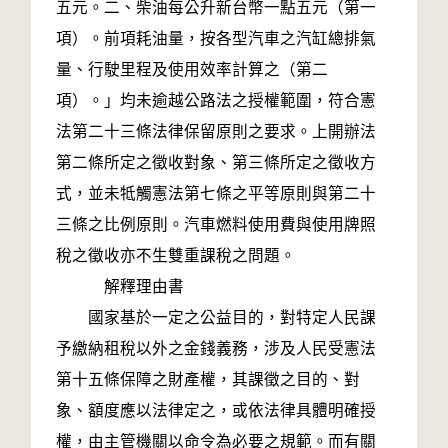
五元。二、柴油每公升新台幣一點五元（第一
項）。前項耗油量，按各型汽車之汽缸總排氣
量、行駛里程及使用效率計算之（第二
項）。」均未逾越公路法之授權範圍，符合憲
法第二十三條法律保留原則之要求。上開辦法
第二條所定之徵收對象、第三條所定之徵收方
式，並未牴觸憲法第七條之平等原則與第二十
三條之比例原則。汽車燃料使用費與使用牌照
稅之徵收亦不生雙重課稅之問題。
解釋理由書
國家基於一定之公益目的，對特定人民課
予繳納租稅以外之金錢義務，涉及人民受憲法
第十五條保障之財產權，其課徵之目的、對
象、額度應以法律定之，或依法律具體明確授
權，由主管機關以命令為必要之規範。而有關