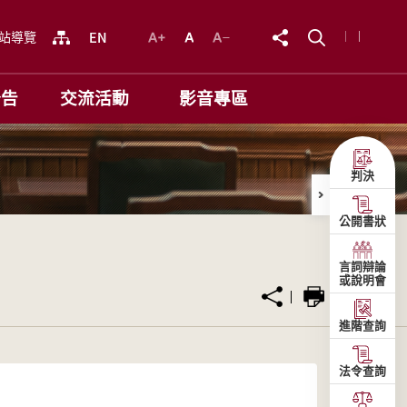
站導覽
公告
交流活動
影音專區
判決
公開書狀
言詞辯論
或說明會
進階查詢
法令查詢