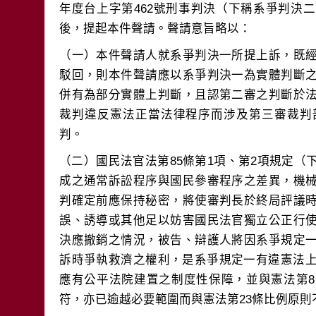
年度台上字第462號刑事判決（下稱系爭判決
（一）本件聲請人就系爭判決一所提上訴，既
駁回，則本件聲請應以系爭判決一為實體判斷
併有為部分實體上判斷，且認第二審之判斷於
裁判違反憲法正當法律程序而涉及第三審裁判
（二）國民法官法第85條第1項、第2項規定
成之通常訴訟程序與國民參審程序之差異，機
判確定前應保持秘密，將使審判長於終局評議
誤、誘導或其他足以妨害國民法官獨立公正行
決應撤銷之情況，被告、辯護人將因系爭規定
訴時爭執救濟之權利，是系爭規定一有違憲法上
應有公平法院建置之制度性保障，並與憲法第