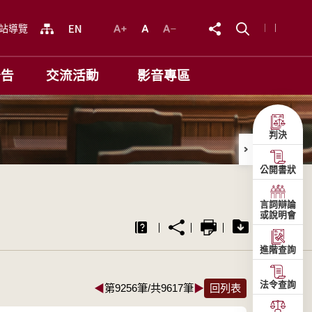
站導覽
公告
交流活動
影音專區
判決
公開書狀
言詞辯論
或說明會
進階查詢
法令查詢
◀
第9256筆/共9617筆
▶
回列表