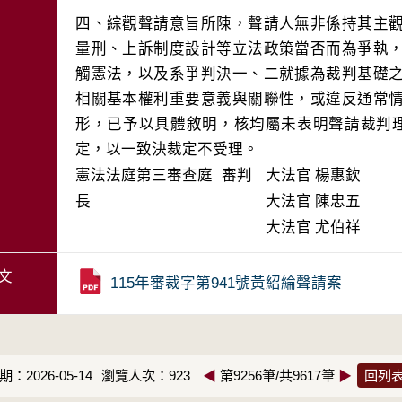
四、綜觀聲請意旨所陳，聲請人無非係持其主
量刑、上訴制度設計等立法政策當否而為爭執
觸憲法，以及系爭判決一、二就據為裁判基礎
相關基本權利重要意義與關聯性，或違反通常
形，已予以具體敘明，核均屬未表明聲請裁判理
定，以一致決裁定不受理。
憲法法庭第三審查庭 審判
大法官
楊惠欽
長
大法官
陳忠五
大法官
尤伯祥
文
115年審裁字第941號黃紹綸聲請案
：2026-05-14
瀏覽人次：923
◀
第9256筆/共9617筆
▶
回列