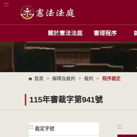
:::
跳到主要內容區塊
關於憲法法庭
審理程序
首頁
>
解釋及裁判
>
裁判
>
程序裁定
115年審裁字第941號
:::
:::
裁定字號