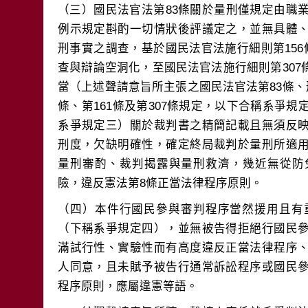
（三）國民法官法第83條關於量刑僅規定由職
例示規定斟酌一切情狀後評議定之，並無具體
刑事實之調查，基於國民法官法施行細則第156
查與辯論空洞化，至國民法官法施行細則第30
當（上述聲請意旨所主張之國民法官法第83條、刑
條、第161條及第307條規定，以下合稱系爭規
系爭規定三）關於裁判書之精簡記載且無須反
刑度，欠缺明確性，確定終局裁判於量刑所適
量刑審酌、裁判揭露與量刑救濟，幾近無從防
（四）本件行國民參與審判程序當然援用且有
（下稱系爭規定四），並無被告得拒絕行國民
滿試行性、實驗性而有高度違反正當法律程序
人同意，且未賦予被告行通常訴訟程序或國民