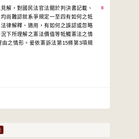
觀見解，對國民法官法關於判決書記載、
8
，均尚難認就系爭規定一至四有如何之牴
之法律解釋、適用，有如何之誤認或忽略
情況下所理解之憲法價值等牴觸憲法之情
由之情形。爰依憲訴法第15條第3項規
表