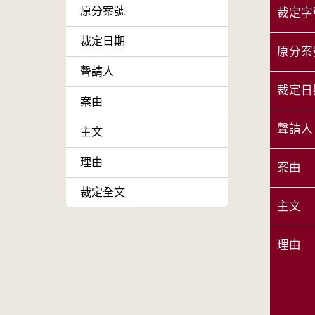
原分案號
裁定字
裁定日期
原分案
聲請人
裁定日
案由
聲請人
主文
理由
案由
裁定全文
主文
理由