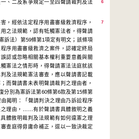
決一、二及系爭規定一至四聲請裁判及法
6
侵害，經依法定程序用盡審級救濟程序，
7
適用之法規範，認有牴觸憲法者，得聲請
憲訴法）第59條第1項定有明文；該條項
定程序用盡審級救濟之案件，認確定終局
有誤認或忽略相關基本權利重要意義與關
牴觸憲法之情形時，得聲請憲法法庭就該
裁判及法規範憲法審查，應以聲請書記載
解；而聲請書未表明聲請裁判之理由者，
分別為憲訴法第60條第6款及第15條第
法理由揭明：「聲請判決之理由乃訴訟程序
決之理由，……有於聲請書具體敘明之義
未具體敘明裁判及法規範有如何違憲之理
庭審查庭得毋庸命補正，逕以一致決裁定