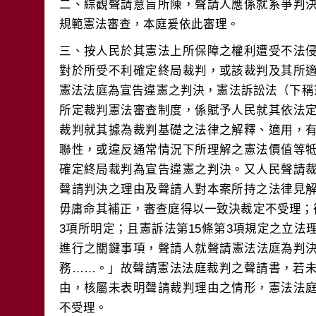
二、綜觀聲請意旨所陳，聲請人應係就系爭判
三、按人民於其憲法上所保障之權利遭受不法
對於所受不利確定終局裁判，或該裁判及其所
憲法法庭為宣告違憲之判決，憲法訴訟法（下稱
所定裁判憲法審查制度，係賦予人民就其依法
裁判就其據為裁判基礎之法律之解釋、適用，
聯性，或違反通常情況下所理解之憲法價值等
確定終局裁判為宣告違憲之判決。又人民聲請
聲請判決之理由及聲請人對本案所持之法律見
毋庸命其補正，審查庭得以一致決裁定不受理；復
3項所明定；且憲訴法第15條第3項規定之立
進行之關鍵事項，聲請人就聲請憲法法庭為判
務……。」故聲請憲法法庭裁判之聲請書，若
由，核屬未表明聲請裁判理由之情形，憲法法