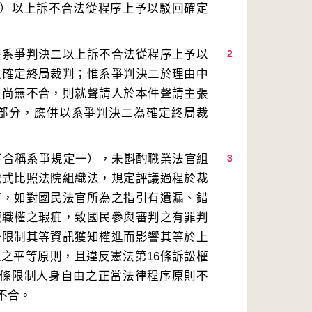
二）以上訴不合法從程序上予以駁回確定
經系爭判決二以上訴不合法從程序上予以
2
之確定終局裁判；惟系爭判決二於理由中
法尚無不合，則就聲請人於本件聲請主張
部分，應併以系爭判決二為確定終局裁
（下合稱系爭規定一），未斟酌職業法官組
3
械式比照法院組織法，規定評議過程於裁
時，如對國民法官所為之指引有遺漏、錯
使職權之瑕疵，致國民參與審判之有罪判
一限制其等資訊獲知權進而影響其等於上
之平等原則，且違反憲法第16條訴訟權
8條限制人身自由之正當法律程序原則不