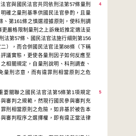
業法官與國民法官共同依刑法第57條量刑
4
、明確之量刑基準供國民法官參酌，且量
條、第161條之慎選證據原則，使科刑調
7條更嚴格限制量刑之上訴幾近推定適法妥
法第57條、國民法官法施行細則第156
定二），而合併國民法官法第88條（下稱
映評議實態，更使各量刑因子如何反應至
用之相關規定，自量刑說明、科刑調查、
免量刑恣意，而有違罪刑相當原則之危
重要關聯之國民法官法第5條第1項規定
5
參與審判之規範，然現行國民參與審判充
、罪刑相當原則之危險，如非基於被告本
參與審判程序之選擇權，即有違正當法律