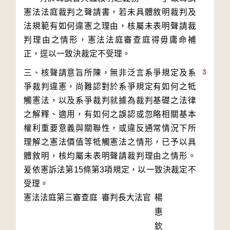
憲法法庭裁判之聲請書，若未具體敘明裁判及
法規範有如何違憲之理由，核屬未表明聲請裁
判理由之情形，憲法法庭審查庭得毋庸命補
3
三、核聲請意旨所陳，無非泛言系爭規定及系
爭裁判違憲，尚難認對於系爭規定有如何之牴
觸憲法，以及系爭裁判就據為裁判基礎之法律
之解釋、適用，有如何之誤認或忽略相關基本
權利重要意義與關聯性，或違反通常情況下所
理解之憲法價值等牴觸憲法之情形，已予以具
體敘明，核均屬未表明聲請裁判理由之情形。
爰依憲訴法第15條第3項規定，以一致決裁定不
受理。
憲法法庭第三審查庭 審判長
大法官
楊
惠
欽