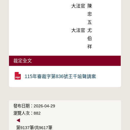
大法官
陳
忠
五
大法官
尤
伯
祥
裁定全文
115年審裁字第836號王千瑜聲請案
發布日期：2026-04-29
瀏覽人次：882
◀
第9137筆/共9617筆