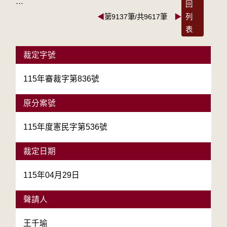
:::
回
◀
第9137筆/共9617筆
▶
列
表
裁定字號
115年審裁字第836號
原分案號
115年度憲民字第536號
裁定日期
115年04月29日
聲請人
王千瑜