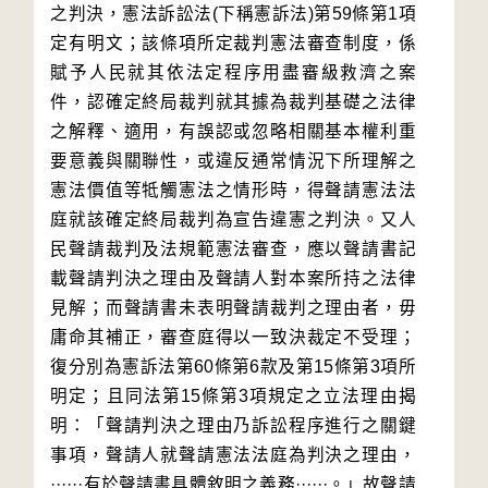
之判決，憲法訴訟法(下稱憲訴法)第59條第1項
定有明文；該條項所定裁判憲法審查制度，係
賦予人民就其依法定程序用盡審級救濟之案
件，認確定終局裁判就其據為裁判基礎之法律
之解釋、適用，有誤認或忽略相關基本權利重
要意義與關聯性，或違反通常情況下所理解之
憲法價值等牴觸憲法之情形時，得聲請憲法法
庭就該確定終局裁判為宣告違憲之判決。又人
民聲請裁判及法規範憲法審查，應以聲請書記
載聲請判決之理由及聲請人對本案所持之法律
見解；而聲請書未表明聲請裁判之理由者，毋
庸命其補正，審查庭得以一致決裁定不受理；
復分別為憲訴法第60條第6款及第15條第3項所
明定；且同法第15條第3項規定之立法理由揭
明：「聲請判決之理由乃訴訟程序進行之關鍵
事項，聲請人就聲請憲法法庭為判決之理由，
······有於聲請書具體敘明之義務······。」故聲請