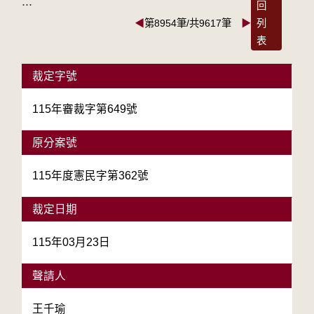
:::
回
◀
第8954筆/共9617筆
▶
列
表
裁定字號
115年審裁字第649號
原分案號
115年度憲民字第362號
裁定日期
115年03月23日
聲請人
王千瑜