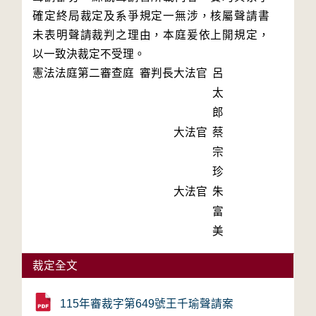
確定終局裁定及系爭規定一無涉，核屬聲請書
未表明聲請裁判之理由，本庭爰依上開規定，
以一致決裁定不受理。
憲法法庭第二審查庭 審判長
大法官
呂
太
郎
大法官
蔡
宗
珍
大法官
朱
富
美
裁定全文
115年審裁字第649號王千瑜聲請案