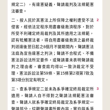
規定二），有違憲疑義，聲請裁判及法規範憲
2
二、按人民於其憲法上所保障之權利遭受不法
侵害，經依法定程序用盡審級救濟程序，對於
所受不利確定終局裁判及其所適用之法規範，
認有牴觸憲法者，得自用盡審級救濟之最終裁
判送達後翌日起之6個月不變期間內，聲請憲法
法庭為宣告違憲之判決；聲請不合程式、不備
憲法訴訟法所定要件，或聲請書未表明聲請裁
判之理由者，審查庭均得以一致決裁定不受
理，憲法訴訟法第59條、第15條第2項第7款及
3
三、查系爭規定二並未為系爭確定終局裁定所
適用，聲請人自不得對之聲請法規範憲法審
查。聲請人就系爭確定終局裁定及系爭規定一
聲請部分，綜觀聲請書所載內容，實均與系爭