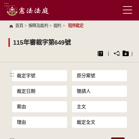
:::
跳到主要內容區塊
首頁
>
解釋及裁判
>
裁判
>
程序裁定
115年審裁字第649號
:::
裁定字號
原分案號
裁定日期
聲請人
案由
主文
理由
裁定全文