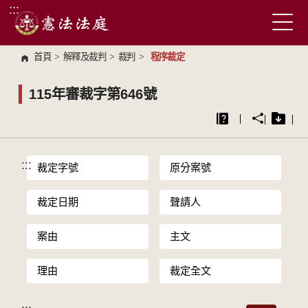
:::
跳到主要內容區塊
首頁
>
解釋及裁判
>
裁判
>
程序裁定
115年審裁字第646號
:::
裁定字號
原分案號
裁定日期
聲請人
案由
主文
理由
裁定全文