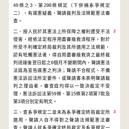
49條之3、第298條規定（下併稱系爭規定
二），有違憲疑義，聲請裁判及法規範憲法審
2
二、按人民於其憲法上所保障之權利遭受不法
侵害，經依法定程序用盡審級救濟程序，對於
所受不利確定終局裁判及其所適用之法規範，
認有牴觸憲法者，得自用盡審級救濟之最終裁
判送達後翌日起之6個月不變期間內，聲請憲法
法庭為宣告違憲之判決；聲請不合程式、不備
憲法訴訟法所定要件，或聲請書未表明聲請裁
判之理由者，審查庭均得以一致決裁定不受
理，憲法訴訟法第59條、第15條第2項第7款及
3
三、查系爭規定二並未為系爭確定終局裁定所
適用，聲請人自不得對之聲請法規範憲法審
查。聲請人就系爭確定終局裁定及系爭規定一