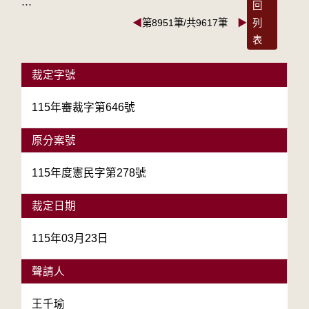
:::
回
◀
第8951筆/共9617筆
▶
列
表
裁定字號
115年審裁字第646號
原分案號
115年度憲民字第278號
裁定日期
115年03月23日
聲請人
王千瑜