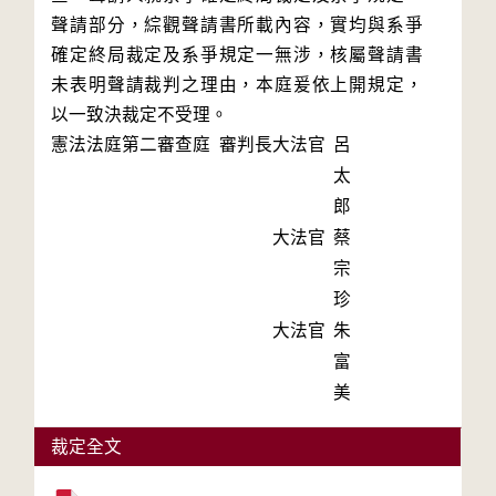
聲請部分，綜觀聲請書所載內容，實均與系爭
確定終局裁定及系爭規定一無涉，核屬聲請書
未表明聲請裁判之理由，本庭爰依上開規定，
以一致決裁定不受理。
憲法法庭第二審查庭 審判長
大法官
呂
太
郎
大法官
蔡
宗
珍
大法官
朱
富
美
裁定全文