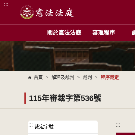
:::
跳到主要內容區塊
關於憲法法庭
審理程序
首頁
>
解釋及裁判
>
裁判
>
程序裁定
115年審裁字第536號
:::
:::
裁定字號