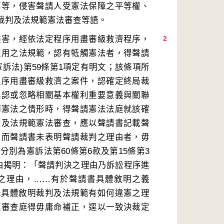
等等，侵害聲請人受憲法保障之平等權、
侵害，經依法定程序用盡審級救濟程序，
2
適用之法規範，認有牴觸憲法者，得聲請
訴法)第59條第1項定有明文；該條項所
程序用盡審級救濟之案件，認確定終局裁
誤認或忽略相關基本權利重要意義與關聯
觸憲法之情形時，得聲請憲法法庭就該確
判及法規範憲法審查，應以聲請書記載聲
；而聲請書未表明聲請裁判之理由者，毋
別為憲訴法第60條第6款及第15條第3
理由揭明：「聲請判決之理由乃訴訟程序進
之理由，……有於聲請書具體敘明之義
未具體敘明裁判及法規範有如何違憲之理
庭審查庭得毋庸命補正，逕以一致決裁定