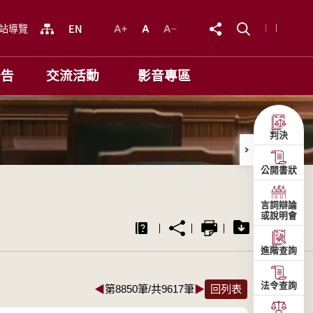
站導覽
公告
交流活動
影音專區
判決
公開書狀
言詞辯論
或說明會
進階查詢
法令查詢
◀
第8850筆/共9617筆
▶
回列表