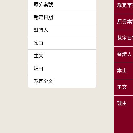
原分案號
裁定字
裁定日期
原分案
聲請人
裁定日
案由
聲請人
主文
理由
案由
裁定全文
主文
理由