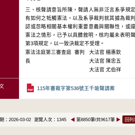
三、核聲請意旨所陳，聲請人無非泛言系爭規
有如何之牴觸憲法，以及系爭裁判就其據為裁
認或忽略相關基本權利重要意義與關聯性，或
憲法之情形，已予以具體敘明，核均屬未表明聲
第3項規定，以一致決裁定不受理。
憲法法庭第三審查庭 審判
大法官
楊惠欽
長
大法官
陳忠五
大法官
尤伯祥
文
115年審裁字第536號王千瑜聲請案
：2026-03-02
瀏覽人次：1345
◀
第8850筆/共9617筆
▶
回列