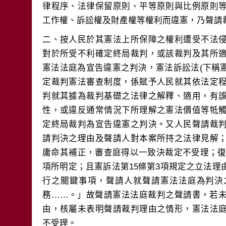
律程序、法律保留原則、平等原則與比例原則
二、按人民於其憲法上所保障之權利遭受不法
對於所受不利確定終局裁判，或該裁判及其所
憲法法庭為宣告違憲之判決，憲法訴訟法(下稱憲
定裁判憲法審查制度，係賦予人民就其依法定
判就其據為裁判基礎之法律之解釋、適用，有
性，或違反通常情況下所理解之憲法價值等牴
定終局裁判為宣告違憲之判決。又人民聲請裁
請判決之理由及聲請人對本案所持之法律見解
庸命其補正，審查庭得以一致決裁定不受理；復分
項所明定；且憲訴法第15條第3項規定之立法
行之關鍵事項，聲請人就聲請憲法法庭為判決
務……。」故聲請憲法法庭裁判之聲請書，若
由，核屬未表明聲請裁判理由之情形，憲法法