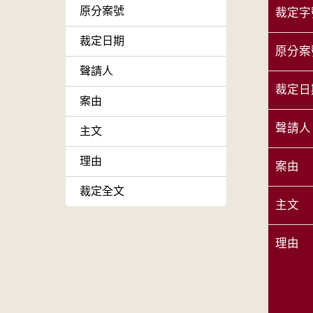
原分案號
裁定字
裁定日期
原分案
聲請人
裁定日
案由
聲請人
主文
理由
案由
裁定全文
主文
理由