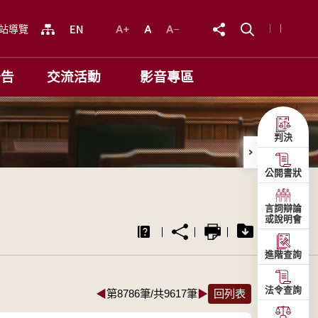
站導覽
公告
交流活動
影音專區
判決
公開書狀
言詞辯論
或說明會
進階查詢
法令查詢
◀
第8786筆/共9617筆
▶
回列表