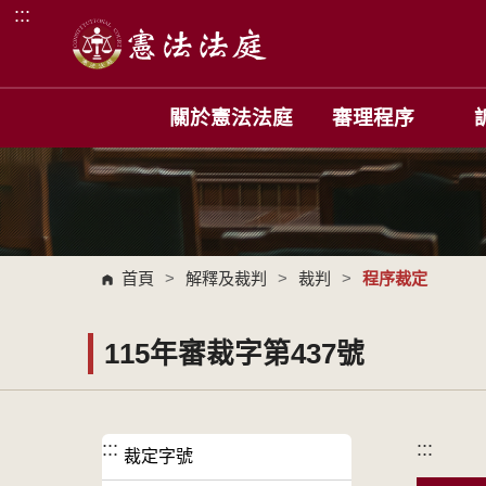
:::
跳到主要內容區塊
關於憲法法庭
審理程序
首頁
>
解釋及裁判
>
裁判
>
程序裁定
115年審裁字第437號
:::
:::
裁定字號