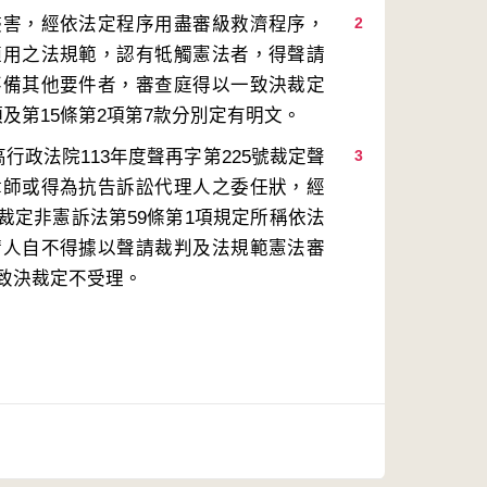
侵害，經依法定程序用盡審級救濟程序，
2
適用之法規範，認有牴觸憲法者，得聲請
不備其他要件者，審查庭得以一致決裁定
行政法院113年度聲再字第225號裁定聲
3
律師或得為抗告訴訟代理人之委任狀，經
裁定非憲訴法第59條第1項規定所稱依法
請人自不得據以聲請裁判及法規範憲法審
一致決裁定不受理。