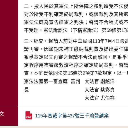
二、按人民於其憲法上所保障之權利遭受不法
對於所受不利確定終局裁判，或該裁判及其所
憲法法庭為宣告違憲之判決；聲請不合程式或
三、經查，聲請人前對中華民國113年7月4日最高
請再審，因逾期未補正繳納裁判費及提出委任
系爭裁定以其再審之聲請不合法而駁回，是系爭
定程序用盡審級救濟程序之確定終局裁判，聲
查，本庭爰依同法第15條第2項第7款規定，以
憲法法庭第一審查庭 審判
大法官
謝銘洋
長
大法官
蔡彩貞
大法官
尤伯祥
文
115年審裁字第437號王千瑜聲請案