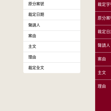
原分案號
裁定字
裁定日期
原分案
聲請人
裁定日
案由
聲請人
主文
理由
案由
裁定全文
主文
理由