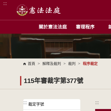
:::
跳到主要內容區塊
關於憲法法庭
審理程序
首頁
>
解釋及裁判
>
裁判
>
程序裁定
115年審裁字第377號
:::
:::
裁定字號