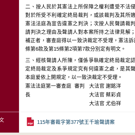
二、按人民於其憲法上所保障之權利遭受不法
對於所受不利確定終局裁判，或該裁判及其所
憲法法庭為宣告違憲之判決；次按人民聲請裁
請判決之理由及聲請人對本案所持之法律見解
補正者，審查庭得以一致決裁定不受理，憲法訴訟
三、經核聲請人所陳，僅係爭執確定終局裁定
定終局裁定及系爭規定究有何違憲之處，是其
本庭爰依上開規定，以一致決裁定不受理。
憲法法庭第一審查庭 審判
大法官
謝銘洋
長
大法官
蔡彩貞
大法官
尤伯祥
文
115年審裁字第377號王千瑜聲請案