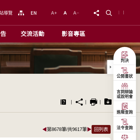
站導覽
公告
交流活動
影音專區
判決
公開書狀
言詞辯論
或說明會
進階查詢
法令查詢
◀
第8678筆/共9617筆
▶
回列表