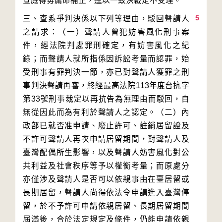
5
三、查系爭判決係以下列等理由，駁回聲請人
之請求：（一）聲請人曾犯妨害風化刑事案
件，經法院判處罪刑確定，有妨害風化之紀
錄；而聲請人就所指係因訴訟考量而認罪，始
受刑事有罪判決一節，亦已對聲請人獲罪之刑
事判決聲請再審，終經最高法院113年度台抗字
第33號刑事裁定以再抗告為無理由而駁回，自
無從因此而為有利於聲請人之認定。（二）內
政部已就否准申請、廢止許可、註銷居留證及
不許可聲請人再次申請居留期間，對聲請人及
臺灣配偶所生影響，以及聲請人妨害風化對公
共利益及社會秩序等予以權衡考量；而原處分
亦僅涉及聲請人是否可以依親事由在臺居留或
長期居留，聲請人尚得依法令申請進入臺灣停
留，於不予許可申請依親居留、長期居留期間
屆滿後，合於法定規定及條件，仍能申請依親