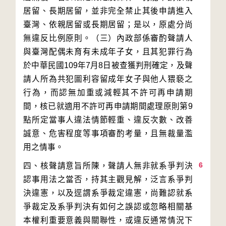
居留、長期居留，並非完全禁止其後申請進入
臺灣、依親居留或長期居留；是以，原處分尚
無違反比例原則。（三）內政部係審酌聲請人
與臺灣配偶未育有未成年子女，且其犯罪行為
於中華民國109年7月8日被查獲判刑確定，及聲
請人所為共犯圖利容留成年女子與他人猥褻之
行為，而認無加重或減輕其不許可再申請期
間，核已就適用不許可再申請期間處理原則第9
點所定當事人違法情節輕重、違反次數、改善
誠意、危害程度等事項審酌考量，且無裁量濫
6
四、核聲請意旨所陳，聲請人無非就系爭判決
認事用法之當否，持其主觀見解，泛言系爭判
決違憲，以及逕謂系爭裁定違憲，尚難認就系
爭裁定及系爭判決有如何之誤認或忽略相關基
本權利重要意義與關聯性，或違反通常情況下