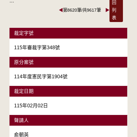
:::
回
◀
第8620筆/共9617筆
▶
列
表
裁定字號
115年審裁字第348號
原分案號
114年度憲民字第1904號
裁定日期
115年02月02日
聲請人
俞朝英