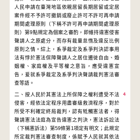
人民申請在臺灣地區依親居留長期居留或定居
案件經不予許可撤銷或廢止許可不許可再申請
期間處理原則（下稱不許可再申請期間處理原
則）第9點規定為個案之審酌，即維持違憲侵害
聲請人之原處分，而存有裁量怠惰及違反比例
原則之情。綜上，系爭裁定及系爭判決認事用
法有悖於憲法保障聲請人之居住遷徙自由、婚
姻權、家庭權及平等權之意旨，應受違憲宣
告，爰就系爭裁定及系爭判決聲請裁判憲法審
4
二、按人民於其憲法上所保障之權利遭受不法
侵害，經依法定程序用盡審級救濟程序，對於
所受不利確定終局裁判，認有牴觸憲法者，得
聲請憲法法庭為宣告違憲之判決，憲法訴訟法
（下稱憲訴法）第59條第1項定有明文；此規定
所定裁判憲法審查制度，係賦予人民就其依法