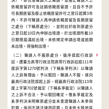
決），即否准聲請人之聲請，並廢止聲請人之
依親居留許可及註銷依親居留證，且自不予許
可長期居留及廢止依親居留許可之翌日起算3年
內，不許可聲請人再申請依親居留及長期居留
之處分（下稱原處分），並附註於收到原處分
之翌日起10日內申辦出境證，於出境證所載10
日期限屆滿前出境，未依規定申請出境或逾期
3
（二）聲請人不服原處分，循序提起行政訴
訟，遭臺北高等行政法院高等行政訴訟庭111年
度訴字第1270號判決（下稱系爭判決）以聲請
人之訴無理由，予以駁回，聲請人不服，遂向
最高行政法院提起上訴，經最高行政法院113年
度上字第702號裁定（下稱系爭裁定）以聲請人
之上訴不合法，予以駁回確定。惟系爭裁定及
系爭判決未明察原處分並未查證聲請人未參與
犯罪，係因不諳法律而認罪，且未依大陸地區