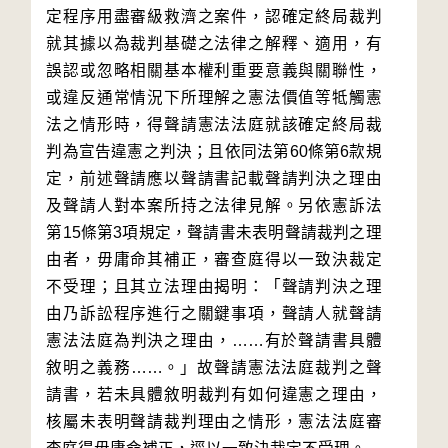
定程序用盡審級救濟之案件，認確定終局裁判
就其據以為裁判基礎之法律之解釋、適用，有
誤認或忽略相關基本權利重要意義與關聯性，
或違反通常情況下所理解之憲法價值等牴觸憲
法之情形時，得聲請憲法法庭就該確定終局裁
判為宣告違憲之判決；且依同法第60條第6款規
定，前述聲請應以聲請書記載聲請判決之理由
及聲請人對本案所持之法律見解。另依憲訴法
第15條第3項規定，聲請書未表明聲請裁判之理
由者，毋庸命其補正，審查庭得以一致決裁定
不受理；且其立法理由揭明：「聲請判決之理
由乃訴訟程序進行之關鍵事項，聲請人就聲請
憲法法庭為判決之理由，……有於聲請書具體
敘明之義務……。」故聲請憲法法庭裁判之聲
請書，若未具體敘明裁判有如何違憲之理由，
核屬未表明聲請裁判理由之情形，憲法法庭審