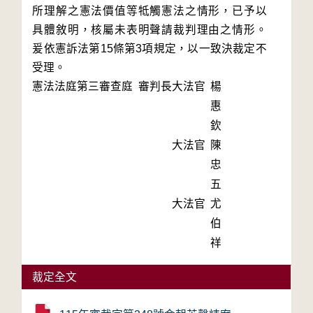
所理解之憲法價值等牴觸憲法之情形，已予以
具體敘明，核屬未表明聲請裁判理由之情形。
爰依憲訴法第15條第3項規定，以一致決裁定不
受理。
憲法法庭第三審查庭 審判長
大法官
楊
惠
欽
大法官
陳
忠
五
大法官
尤
伯
祥
裁定全文