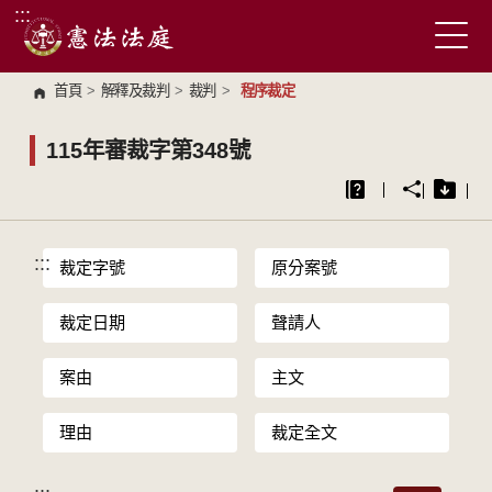
:::
跳到主要內容區塊
首頁
>
解釋及裁判
>
裁判
>
程序裁定
115年審裁字第348號
:::
裁定字號
原分案號
裁定日期
聲請人
案由
主文
理由
裁定全文