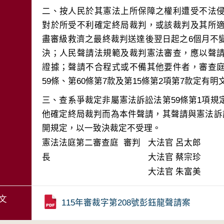
二、按人民於其憲法上所保障之權利遭受不法
對於所受不利確定終局裁判，或該裁判及其所
盡審級救濟之最終裁判送達後翌日起之6個月不
決；人民聲請法規範及裁判憲法審查，應以聲
證據；聲請不合程式或不備其他要件者，審查
三、查系爭裁定非屬憲法訴訟法第59條第1項
他確定終局裁判而為本件聲請，其聲請與憲法訴
開規定，以一致決裁定不受理。
憲法法庭第二審查庭 審判
大法官
呂太郎
長
大法官
蔡宗珍
大法官
朱富美
文
115年審裁字第208號彭鈺龍聲請案