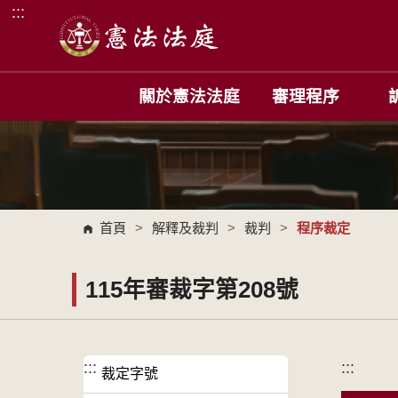
:::
跳到主要內容區塊
關於憲法法庭
審理程序
首頁
>
解釋及裁判
>
裁判
>
程序裁定
115年審裁字第208號
:::
:::
裁定字號