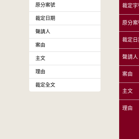
原分案號
裁定字
裁定日期
原分案
聲請人
裁定日
案由
聲請人
主文
理由
案由
裁定全文
主文
理由