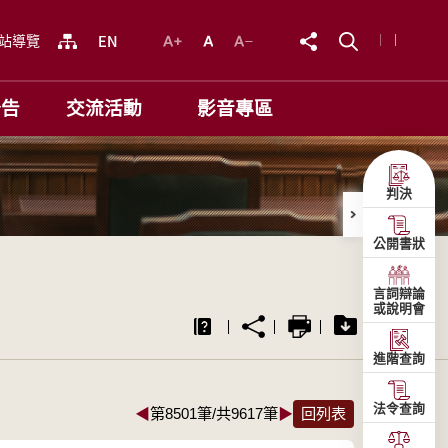
站導覽
公告
交流活動
影音專區
判決
公開書狀
言詞辯論
或說明會
進階查詢
法令查詢
◀
第8501筆/共9617筆
▶
回列表