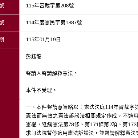
號
115年審裁字第208號
號
114年度憲民字第1887號
期
115年01月19日
彭鈺龍
聲請人聲請解釋憲法。
本件不受理。
一、本件聲請意旨略以：憲法法庭114年審裁字第
憲法而無效之憲法訴訟法相關規定作成，不適
憲權，牴觸憲法第78條、第171條第2項、第17