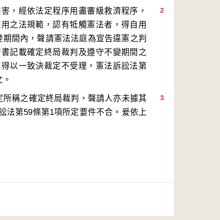
侵害，經依法定程序用盡審級救濟程序，
2
適用之法規範，認有牴觸憲法者，得自用
變期間內，聲請憲法法庭為宣告違憲之判
請書記載確定終局裁判及遵守不變期間之
庭得以一致決裁定不受理，憲法訴訟法第
規定所稱之確定終局裁判，聲請人亦未據其
3
訟法第59條第1項所定要件不合。爰依上