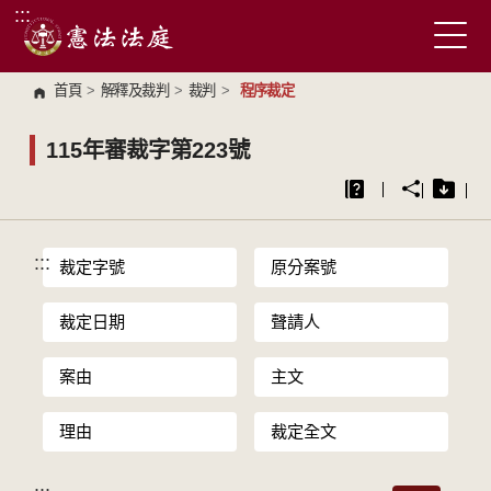
:::
跳到主要內容區塊
首頁
>
解釋及裁判
>
裁判
>
程序裁定
115年審裁字第223號
:::
裁定字號
原分案號
裁定日期
聲請人
案由
主文
理由
裁定全文