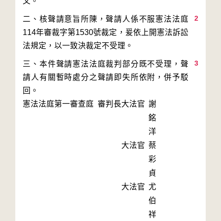
2
二、核聲請意旨所陳，聲請人係不服憲法法庭
114年審裁字第1530號裁定，爰依上開憲法訴訟
3
三、本件聲請憲法法庭裁判部分既不受理，聲
請人有關暫時處分之聲請即失所依附，併予駁
回。
憲法法庭第一審查庭 審判長
大法官
謝
銘
洋
大法官
蔡
彩
貞
大法官
尤
伯
祥