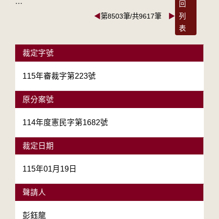
:::
回
◀
第8503筆/共9617筆
▶
列
表
裁定字號
115年審裁字第223號
原分案號
114年度憲民字第1682號
裁定日期
115年01月19日
聲請人
彭鈺龍