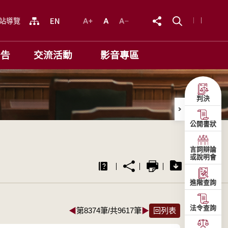
站導覽
公告
交流活動
影音專區
判決
公開書狀
言詞辯論
或說明會
進階查詢
法令查詢
◀
第8374筆/共9617筆
▶
回列表