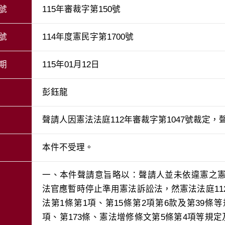
號
115年審裁字第150號
號
114年度憲民字第1700號
期
115年01月12日
彭鈺龍
聲請人因憲法法庭112年審裁字第1047號裁定
本件不受理。
一、本件聲請意旨略以：聲請人並未依違憲之
法官應暫時停止準用憲法訴訟法，然憲法法庭112
法第1條第1項、第15條第2項第6款及第39條等
項、第173條、憲法增修條文第5條第4項等規定