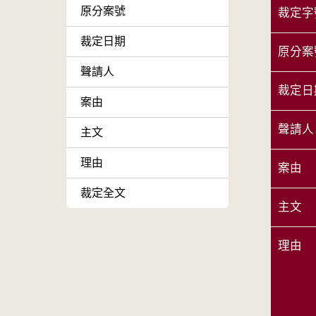
原分案號
裁定字
裁定日期
原分案
聲請人
裁定日
案由
聲請人
主文
理由
案由
裁定全文
主文
理由