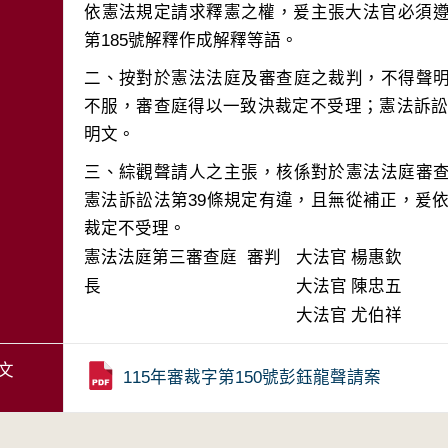
依憲法規定請求釋憲之權，爰主張大法官必須遵
二、按對於憲法法庭及審查庭之裁判，不得聲
不服，審查庭得以一致決裁定不受理；憲法訴訟法
三、綜觀聲請人之主張，核係對於憲法法庭審
憲法訴訟法第39條規定有違，且無從補正，爰依
裁定不受理。
憲法法庭第三審查庭 審判
大法官
楊惠欽
長
大法官
陳忠五
大法官
尤伯祥
文
115年審裁字第150號彭鈺龍聲請案