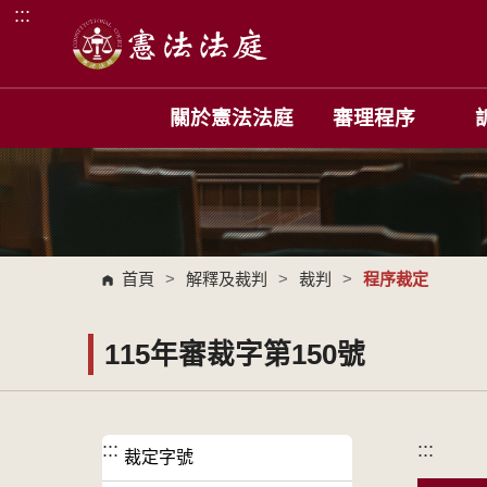
:::
跳到主要內容區塊
關於憲法法庭
審理程序
首頁
>
解釋及裁判
>
裁判
>
程序裁定
115年審裁字第150號
:::
:::
裁定字號