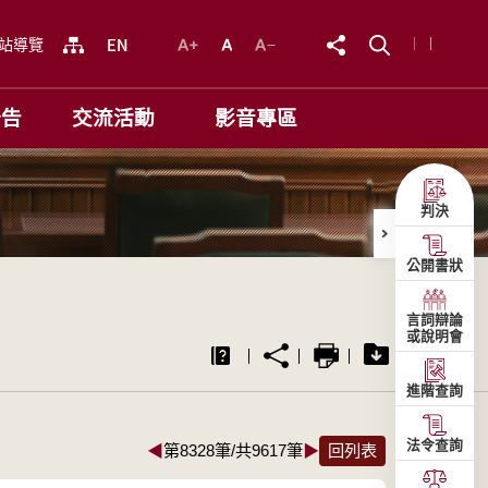
站導覽
公告
交流活動
影音專區
判決
公開書狀
言詞辯論
或說明會
進階查詢
法令查詢
◀
第8328筆/共9617筆
▶
回列表