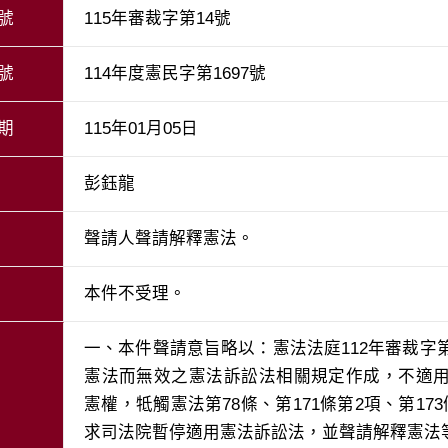
號
115年審裁字第14號
號
114年度憲民字第1697號
期
115年01月05日
彭鈺龍
聲請人聲請解釋憲法。
本件不受理。
一、本件聲請意旨略以：憲法法庭112年審裁字第
憲法而無效之憲法訴訟法相關規定作成，不適
憲權，牴觸憲法第78條、第171條第2項、第17