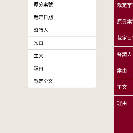
原分案號
裁定字
裁定日期
原分案
聲請人
裁定日
案由
聲請人
主文
理由
案由
裁定全文
主文
理由