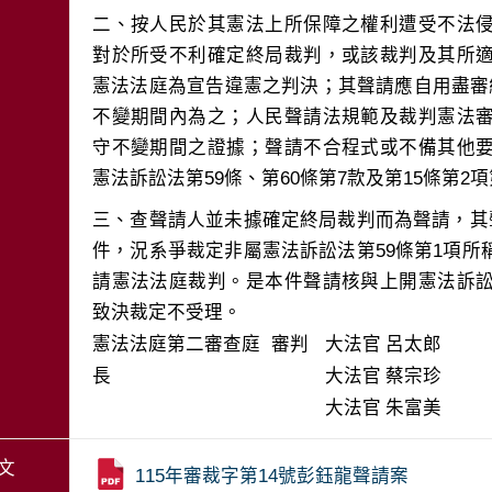
二、按人民於其憲法上所保障之權利遭受不法
對於所受不利確定終局裁判，或該裁判及其所
憲法法庭為宣告違憲之判決；其聲請應自用盡審
不變期間內為之；人民聲請法規範及裁判憲法
守不變期間之證據；聲請不合程式或不備其他
三、查聲請人並未據確定終局裁判而為聲請，其
件，況系爭裁定非屬憲法訴訟法第59條第1項
請憲法法庭裁判。是本件聲請核與上開憲法訴
致決裁定不受理。
憲法法庭第二審查庭 審判
大法官
呂太郎
長
大法官
蔡宗珍
大法官
朱富美
文
115年審裁字第14號彭鈺龍聲請案