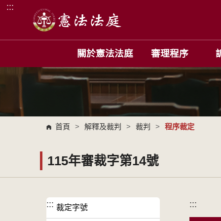
:::
跳到主要內容區塊
關於憲法法庭
審理程序
首頁
>
解釋及裁判
>
裁判
>
程序裁定
115年審裁字第14號
:::
:::
裁定字號